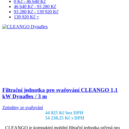
0
Kč
-
46 640
Kč
46 640
Kč
-
93 280
Kč
93 280
Kč
-
139 920
Kč
139 920
Kč
+
Filtrační jednotka pro svařování CLEANGO 1,1
kW Dynaflex / 3 m
Zplodiny ze svařování
44 825
Kč
bez DPH
54 238,25
Kč
s DPH
CLEANGO je kompaktní mobilní filtrační jednotka určená pro