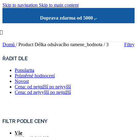
Skip to navigation
Skip to main content
Doprava zdarma od 5000 ,-
Domů
/
Product Délka odsávacího ramene_hodnota
/
3
Filtry
ŘADIT DLE
Popularita
Průměrné hodnocení
Novost
Cena: od nejnižší po nejvyšší
Cena: od nejvyšší po nejnižší
FILTR PODLE CENY
Vše