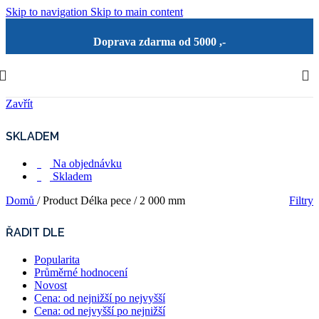
Skip to navigation
Skip to main content
Doprava zdarma od 5000 ,-
Zavřít
SKLADEM
Na objednávku
Skladem
Domů
/
Product Délka pece
/
2 000 mm
Filtry
ŘADIT DLE
Popularita
Průměrné hodnocení
Novost
Cena: od nejnižší po nejvyšší
Cena: od nejvyšší po nejnižší