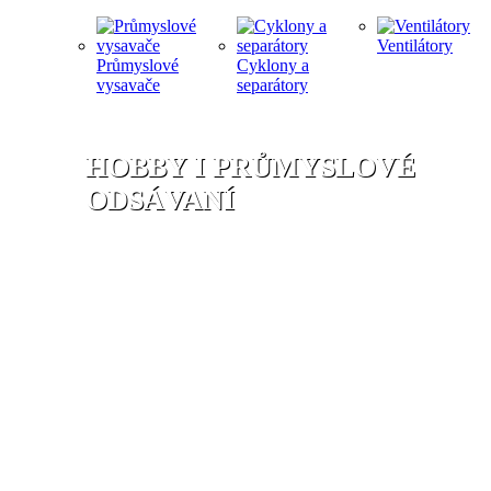
Ventilátory
Průmyslové
Cyklony a
vysavače
separátory
HOBBY I PRŮMYSLOVÉ
ODSÁVANÍ