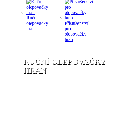
Ruční
olepovačky
Příslušenství
hran
pro
olepovačky
hran
RUČNÍ OLEPOVAČKY
HRAN