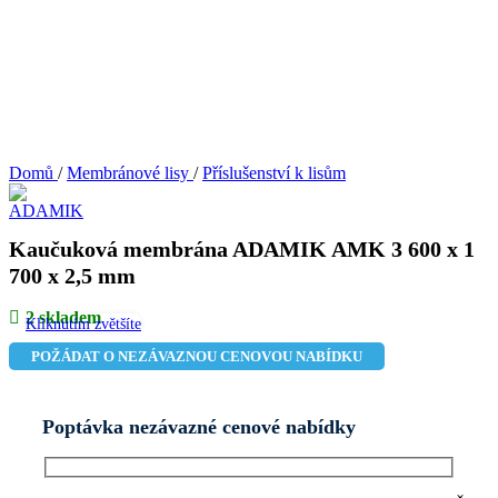
Domů
/
Membránové lisy
/
Příslušenství k lisům
Kaučuková membrána ADAMIK AMK 3 600 x 1
700 x 2,5 mm
2 skladem
Kliknutím zvětšíte
POŽÁDAT O NEZÁVAZNOU CENOVOU NABÍDKU
Poptávka nezávazné cenové nabídky