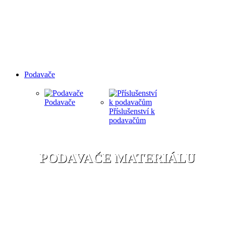
Podavače
Podavače
Příslušenství k
podavačům
PODAVAČE MATERIÁLU