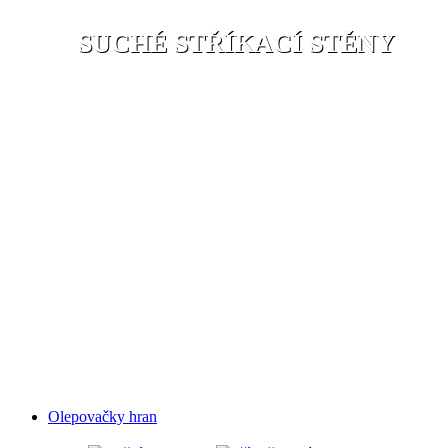
SUCHÉ STŘÍKACÍ STĚNY
Olepovačky hran