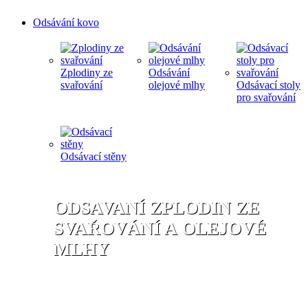
Odsávání kovo
Zplodiny ze
Odsávání
svařování
olejové mlhy
Odsávací stoly
pro svařování
Odsávací stěny
ODSAVANÍ ZPLODIN ZE
SVAŘOVÁNÍ A OLEJOVÉ
MLHY