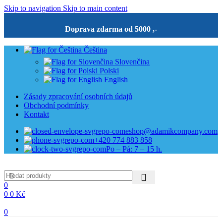
Skip to navigation
Skip to main content
Doprava zdarma od 5000 ,-
Čeština
Slovenčina
Polski
English
Zásady zpracování osobních údajů
Obchodní podmínky
Kontakt
eshop@adamikcompany.com
+420 774 883 858
Po – Pá: 7 – 15 h.
0
0
0
Kč
0