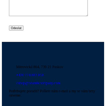
Ponechte
toto
pole
prázdné.
Kontakt
Mitrovická 804, 739 21 Paskov
+420 774 883 858
eshop@adamikcompany.com
Potřebujete poradit? Pošlete nám e-mail a my se vám brzy
ozveme.