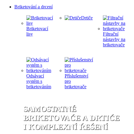
Briketování a drcení
Drtiče
Briketovací
lisy
Filtrační
nástavby na
briketovače
Odsávací
Příslušenství
systém s
pro
briketováním
briketovače
SAMOSTATNÉ
BRIKETOVAČE A DRTIČE
I KOMPLEXNÍ ŘEŠENÍ