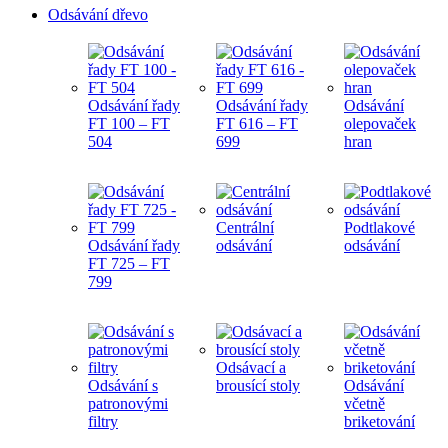
Odsávání dřevo
Odsávání řady
Odsávání řady
Odsávání
FT 100 – FT
FT 616 – FT
olepovaček
504
699
hran
Centrální
Podtlakové
Odsávání řady
odsávání
odsávání
FT 725 – FT
799
Odsávací a
Odsávání s
brousící stoly
Odsávání
patronovými
včetně
filtry
briketování