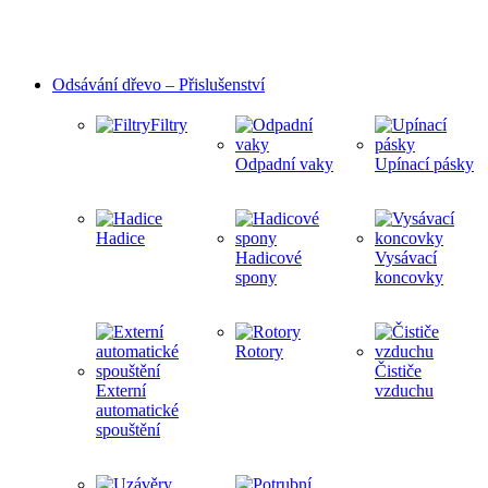
Odsávání dřevo – Přislušenství
Filtry
Odpadní vaky
Upínací pásky
Hadice
Hadicové
Vysávací
spony
koncovky
Rotory
Čističe
Externí
vzduchu
automatické
spouštění