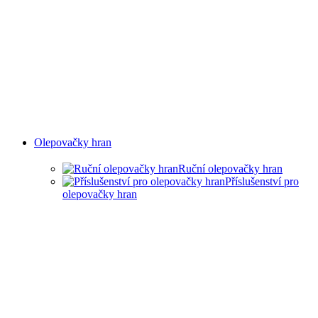
Olepovačky hran
Ruční olepovačky hran
Příslušenství pro
olepovačky hran
RUČNÍ OLEPOVAČKY
HRAN