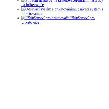
Filtrační nástavby
na briketovače
Odsávací systém s
briketováním
Příslušenství pro
briketovače
SAMOSTATNÉ
BRIKETOVAČE A DRTIČE
I KOMPLEXNÍ ŘEŠENÍ