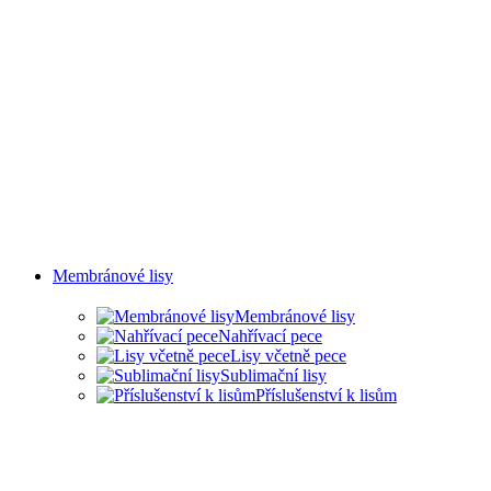
Membránové lisy
Membránové lisy
Nahřívací pece
Lisy včetně pece
Sublimační lisy
Příslušenství k lisům
LISY PRO ŘADU