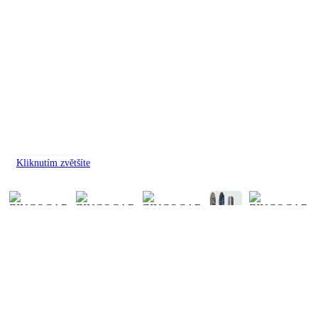
Kliknutím zvětšíte
Domů
/
Odsávání kovo
/
Odsávací stěny