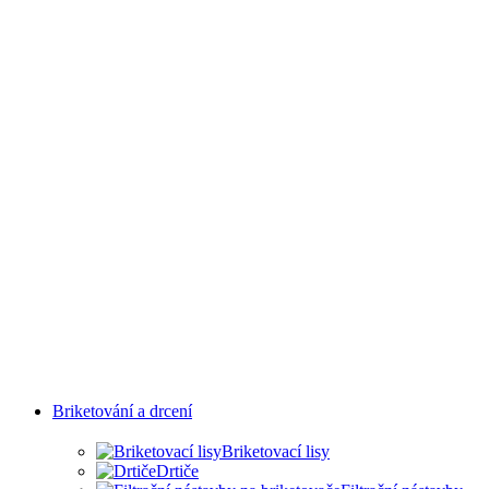
PRŮMYSLOVÝCH
ODVĚTVÍ
Briketování a drcení
Briketovací lisy
Drtiče