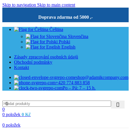
Skip to navigation
Skip to main content
Doprava zdarma od 5000 ,-
Čeština
Slovenčina
Polski
English
Zásady zpracování osobních údajů
Obchodní podmínky
Kontakt
eshop@adamikcompany.com
+420 774 883 858
Po – Pá: 7 – 15 h.
0
0
položek
0
Kč
0
položek