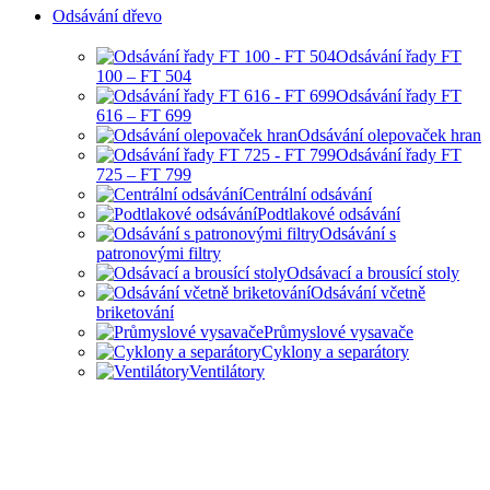
Odsávání dřevo
Odsávání řady FT
100 – FT 504
Odsávání řady FT
616 – FT 699
Odsávání olepovaček hran
Odsávání řady FT
725 – FT 799
Centrální odsávání
Podtlakové odsávání
Odsávání s
patronovými filtry
Odsávací a brousící stoly
Odsávání včetně
briketování
Průmyslové vysavače
Cyklony a separátory
Ventilátory
HOBBY I PRŮMYSLOVÉ
ODSÁVANÍ