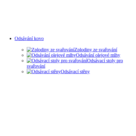
Odsávání kovo
Zplodiny ze svařování
Odsávání olejové mlhy
Odsávací stoly pro
svařování
Odsávací stěny
ODSAVANÍ ZPLODIN ZE
SVAŘOVÁNÍ A OLEJOVÉ
MLHY