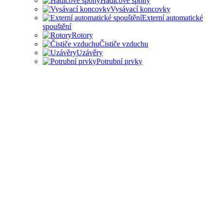
Hadicové spony
Vysávací koncovky
Externí automatické
spouštění
Rotory
Čističe vzduchu
Uzávěry
Potrubní prvky
PŘÍSLUŠENSTVÍ PRO
ODSAVAČE