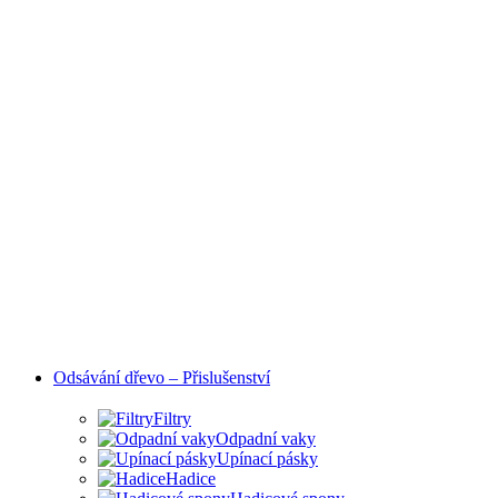
Odsávání dřevo – Přislušenství
Filtry
Odpadní vaky
Upínací pásky
Hadice