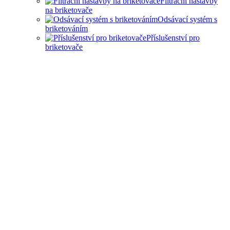
Filtrační nástavby
na briketovače
Odsávací systém s
briketováním
Příslušenství pro
briketovače
SAMOSTATNÉ
BRIKETOVAČE A DRTIČE
I KOMPLEXNÍ ŘEŠENÍ