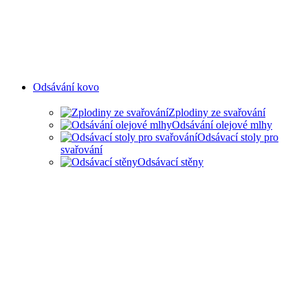
Odsávání kovo
Zplodiny ze svařování
Odsávání olejové mlhy
Odsávací stoly pro
svařování
Odsávací stěny
ODSAVANÍ ZPLODIN ZE
SVAŘOVÁNÍ A OLEJOVÉ
MLHY