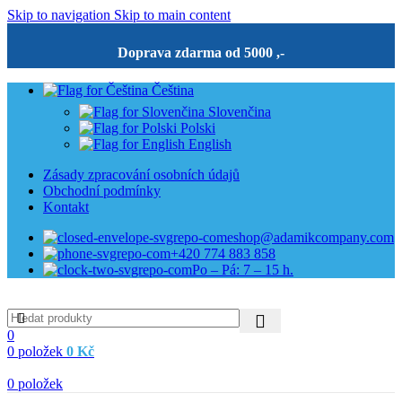
Skip to navigation
Skip to main content
Doprava zdarma od 5000 ,-
Čeština
Slovenčina
Polski
English
Zásady zpracování osobních údajů
Obchodní podmínky
Kontakt
eshop@adamikcompany.com
+420 774 883 858
Po – Pá: 7 – 15 h.
0
0
položek
0
Kč
0
položek