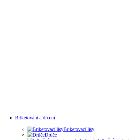
PRŮMYSLOVÝCH
ODVĚTVÍ
Briketování a drcení
Briketovací lisy
Drtiče