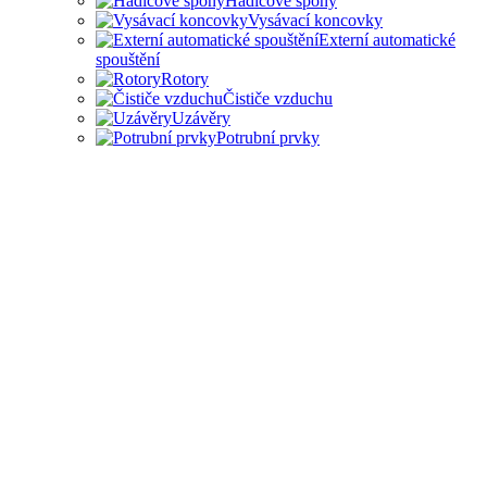
Hadicové spony
Vysávací koncovky
Externí automatické
spouštění
Rotory
Čističe vzduchu
Uzávěry
Potrubní prvky
PŘÍSLUŠENSTVÍ PRO
ODSAVAČE