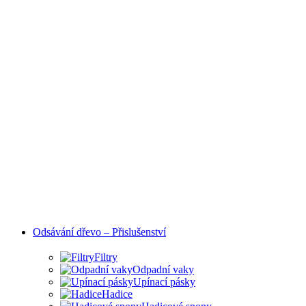
Odsávání dřevo – Přislušenství
Filtry
Odpadní vaky
Upínací pásky
Hadice