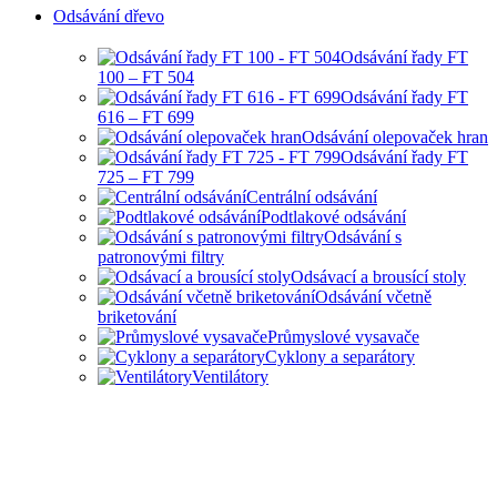
Odsávání dřevo
Odsávání řady FT
100 – FT 504
Odsávání řady FT
616 – FT 699
Odsávání olepovaček hran
Odsávání řady FT
725 – FT 799
Centrální odsávání
Podtlakové odsávání
Odsávání s
patronovými filtry
Odsávací a brousící stoly
Odsávání včetně
briketování
Průmyslové vysavače
Cyklony a separátory
Ventilátory
HOBBY I PRŮMYSLOVÉ
ODSÁVANÍ