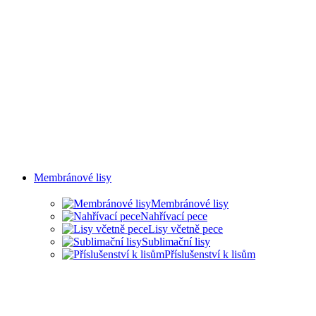
Membránové lisy
Membránové lisy
Nahřívací pece
Lisy včetně pece
Sublimační lisy
Příslušenství k lisům
LISY PRO ŘADU