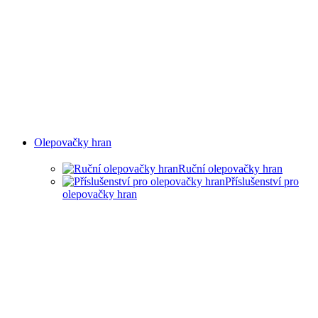
Olepovačky hran
Ruční olepovačky hran
Příslušenství pro
olepovačky hran
RUČNÍ OLEPOVAČKY
HRAN