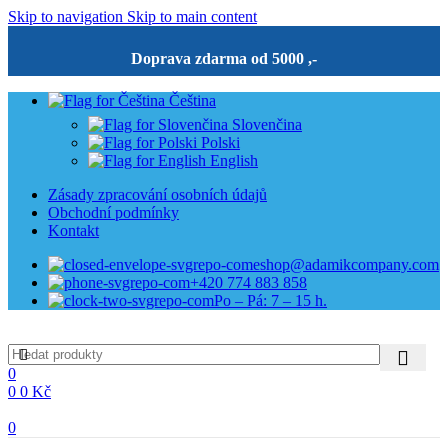
Skip to navigation
Skip to main content
Doprava zdarma od 5000 ,-
Čeština
Slovenčina
Polski
English
Zásady zpracování osobních údajů
Obchodní podmínky
Kontakt
eshop@adamikcompany.com
+420 774 883 858
Po – Pá: 7 – 15 h.
0
0
0
Kč
0