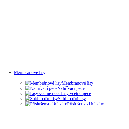
Membránové lisy
Membránové lisy
Nahřívací pece
Lisy včetně pece
Sublimační lisy
Příslušenství k lisům
LISY PRO ŘADU