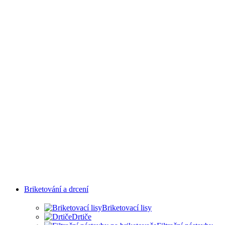
PRŮMYSLOVÝCH
ODVĚTVÍ
Briketování a drcení
Briketovací lisy
Drtiče