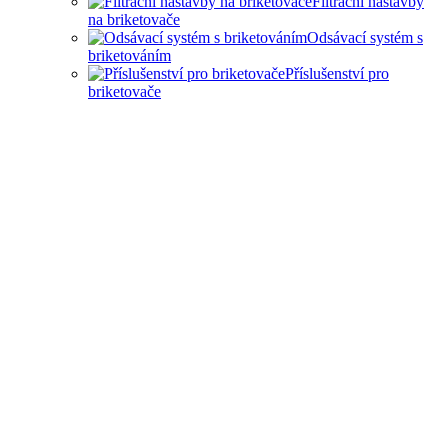
Filtrační nástavby
na briketovače
Odsávací systém s
briketováním
Příslušenství pro
briketovače
SAMOSTATNÉ
BRIKETOVAČE A DRTIČE
I KOMPLEXNÍ ŘEŠENÍ