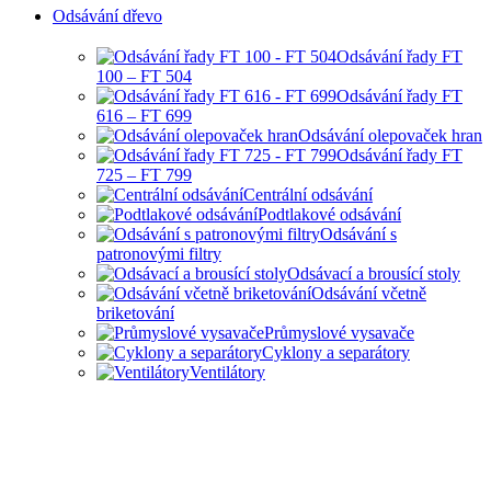
Odsávání dřevo
Odsávání řady FT
100 – FT 504
Odsávání řady FT
616 – FT 699
Odsávání olepovaček hran
Odsávání řady FT
725 – FT 799
Centrální odsávání
Podtlakové odsávání
Odsávání s
patronovými filtry
Odsávací a brousící stoly
Odsávání včetně
briketování
Průmyslové vysavače
Cyklony a separátory
Ventilátory
HOBBY I PRŮMYSLOVÉ
ODSÁVANÍ