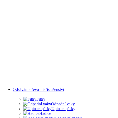
Odsávání dřevo – Přislušenství
Filtry
Odpadní vaky
Upínací pásky
Hadice