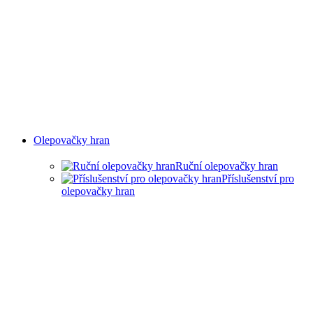
Olepovačky hran
Ruční olepovačky hran
Příslušenství pro
olepovačky hran
RUČNÍ OLEPOVAČKY
HRAN