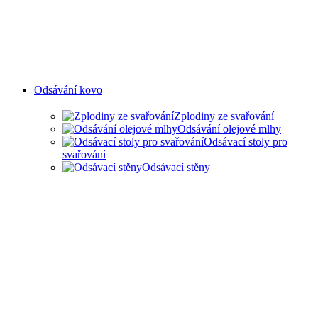
Odsávání kovo
Zplodiny ze svařování
Odsávání olejové mlhy
Odsávací stoly pro
svařování
Odsávací stěny
ODSAVANÍ ZPLODIN ZE
SVAŘOVÁNÍ A OLEJOVÉ
MLHY