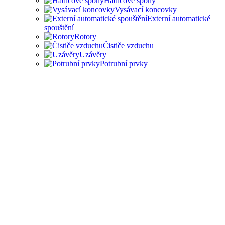
Hadicové spony
Vysávací koncovky
Externí automatické
spouštění
Rotory
Čističe vzduchu
Uzávěry
Potrubní prvky
PŘÍSLUŠENSTVÍ PRO
ODSAVAČE