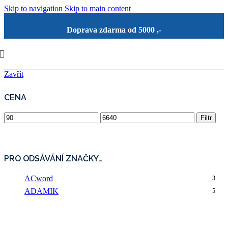
Skip to navigation
Skip to main content
Doprava zdarma od 5000 ,-
Zavřít
CENA
Minimální
Maximální
Filtr
cena
cena
PRO ODSÁVÁNÍ ZNAČKY…
ACword
3
ADAMIK
5