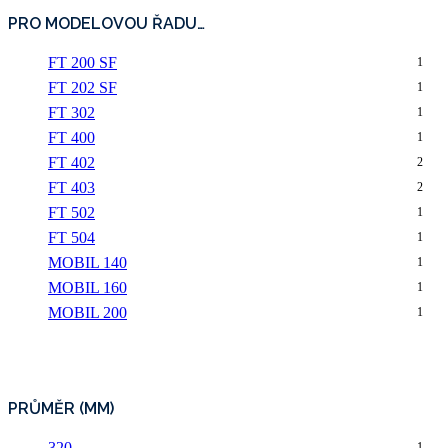
PRO MODELOVOU ŘADU…
FT 200 SF
1
FT 202 SF
1
FT 302
1
FT 400
1
FT 402
2
FT 403
2
FT 502
1
FT 504
1
MOBIL 140
1
MOBIL 160
1
MOBIL 200
1
PRŮMĚR (MM)
320
1