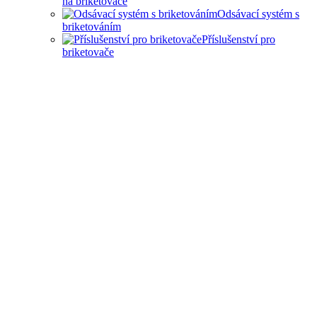
na briketovače
Odsávací systém s
briketováním
Příslušenství pro
briketovače
SAMOSTATNÉ
BRIKETOVAČE A DRTIČE
I KOMPLEXNÍ ŘEŠENÍ