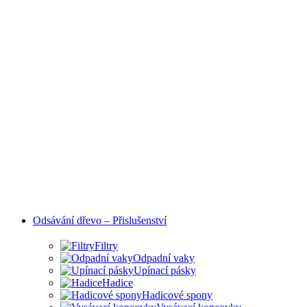
Odsávání dřevo – Přislušenství
Filtry
Odpadní vaky
Upínací pásky
Hadice
Hadicové spony