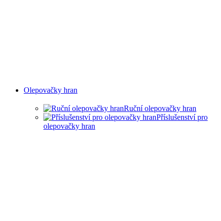
Olepovačky hran
Ruční olepovačky hran
Příslušenství pro
olepovačky hran
RUČNÍ OLEPOVAČKY
HRAN