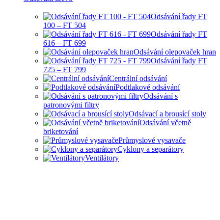
Odsávání řady FT
100 – FT 504
Odsávání řady FT
616 – FT 699
Odsávání olepovaček hran
Odsávání řady FT
725 – FT 799
Centrální odsávání
Podtlakové odsávání
Odsávání s
patronovými filtry
Odsávací a brousící stoly
Odsávání včetně
briketování
Průmyslové vysavače
Cyklony a separátory
Ventilátory
HOBBY I PRŮMYSLOVÉ
ODSÁVANÍ