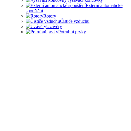
Vysávací koncovky
Externí automatické
spouštění
Rotory
Čističe vzduchu
Uzávěry
Potrubní prvky
PŘÍSLUŠENSTVÍ PRO
ODSAVAČE