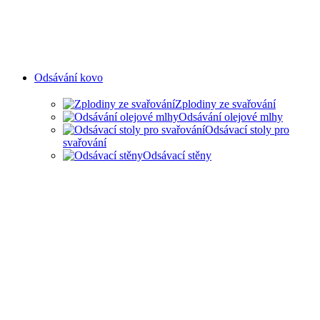
Odsávání kovo
Zplodiny ze svařování
Odsávání olejové mlhy
Odsávací stoly pro
svařování
Odsávací stěny
ODSAVANÍ ZPLODIN ZE
SVAŘOVÁNÍ A OLEJOVÉ
MLHY