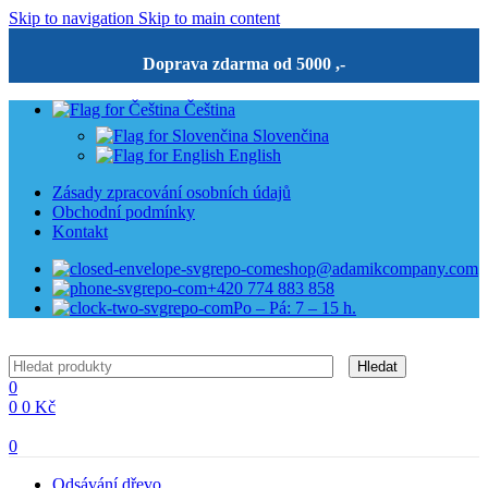
Skip to navigation
Skip to main content
Doprava zdarma od 5000 ,-
Čeština
Slovenčina
English
Zásady zpracování osobních údajů
Obchodní podmínky
Kontakt
eshop@adamikcompany.com
+420 774 883 858
Po – Pá: 7 – 15 h.
Hledat
0
0
0
Kč
0
Odsávání dřevo