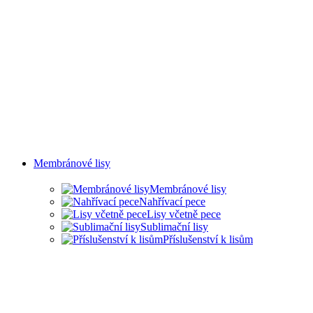
Membránové lisy
Membránové lisy
Nahřívací pece
Lisy včetně pece
Sublimační lisy
Příslušenství k lisům
LISY PRO ŘADU
PRŮMYSLOVÝCH