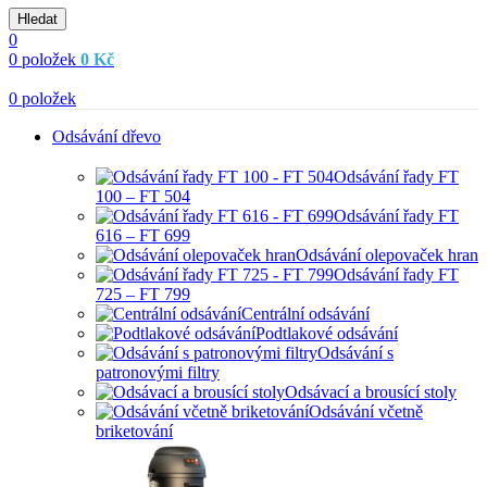
Hledat
0
0
položek
0
Kč
0
položek
Odsávání dřevo
Odsávání řady FT
100 – FT 504
Odsávání řady FT
616 – FT 699
Odsávání olepovaček hran
Odsávání řady FT
725 – FT 799
Centrální odsávání
Podtlakové odsávání
Odsávání s
patronovými filtry
Odsávací a brousící stoly
Odsávání včetně
briketování