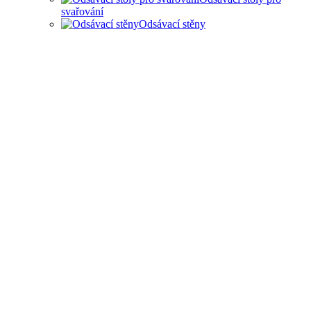
svařování
Odsávací stěny
ODSAVANÍ ZPLODIN ZE
SVAŘOVÁNÍ A OLEJOVÉ
MLHY