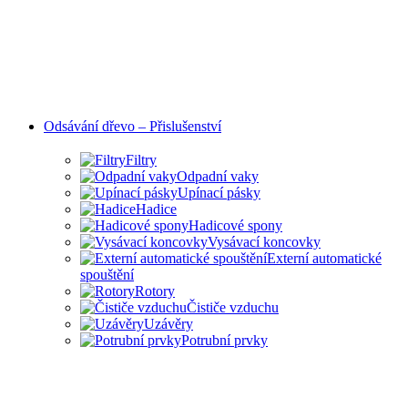
Odsávání dřevo – Přislušenství
Filtry
Odpadní vaky
Upínací pásky
Hadice
Hadicové spony
Vysávací koncovky
Externí automatické
spouštění
Rotory
Čističe vzduchu
Uzávěry
Potrubní prvky
PŘÍSLUŠENSTVÍ PRO