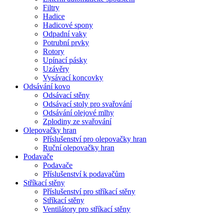
Filtry
Hadice
Hadicové spony
Odpadní vaky
Potrubní prvky
Rotory
Upínací pásky
Uzávěry
Vysávací koncovky
Odsávání kovo
Odsávací stěny
Odsávací stoly pro svařování
Odsávání olejové mlhy
Zplodiny ze svařování
Olepovačky hran
Příslušenství pro olepovačky hran
Ruční olepovačky hran
Podavače
Podavače
Příslušenství k podavačům
Stříkací stěny
Příslušenství pro stříkací stěny
Stříkací stěny
Ventilátory pro stříkací stěny