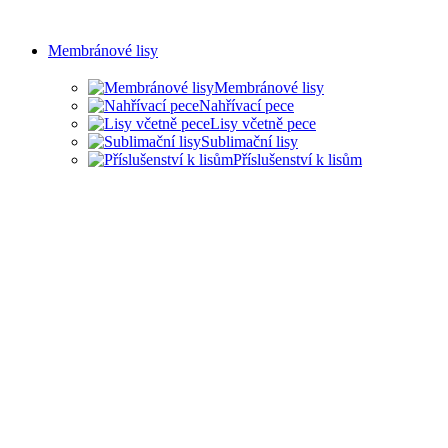
Membránové lisy
Membránové lisy
Nahřívací pece
Lisy včetně pece
Sublimační lisy
Příslušenství k lisům
LISY PRO ŘADU
PRŮMYSLOVÝCH ODVĚTVÍ