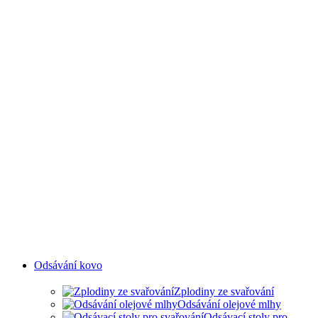
ODSAVAČE
Odsávání kovo
Zplodiny ze svařování
Odsávání olejové mlhy
Odsávací stoly pro