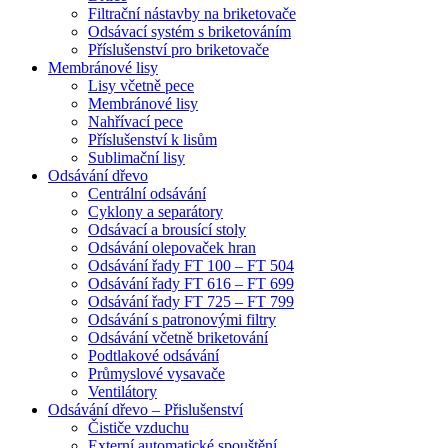
Filtrační nástavby na briketovače
Odsávací systém s briketováním
Příslušenství pro briketovače
Membránové lisy
Lisy včetně pece
Membránové lisy
Nahřívací pece
Příslušenství k lisům
Sublimační lisy
Odsávání dřevo
Centrální odsávání
Cyklony a separátory
Odsávací a brousící stoly
Odsávání olepovaček hran
Odsávání řady FT 100 – FT 504
Odsávání řady FT 616 – FT 699
Odsávání řady FT 725 – FT 799
Odsávání s patronovými filtry
Odsávání včetně briketování
Podtlakové odsávání
Průmyslové vysavače
Ventilátory
Odsávání dřevo – Přislušenství
Čističe vzduchu
Externí automatické spouštění