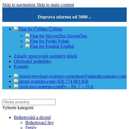
Skip to navigation
Skip to main content
Doprava zdarma od 5000 ,-
Čeština
Slovenčina
Polski
English
Zásady zpracování osobních údajů
Obchodní podmínky
Kontakt
eshop@adamikcompany.com
+420 774 883 858
Po – Pá: 7 – 15 h.
Vyberte kategorii
Briketování a drcení
Briketovací lisy
Drtiče