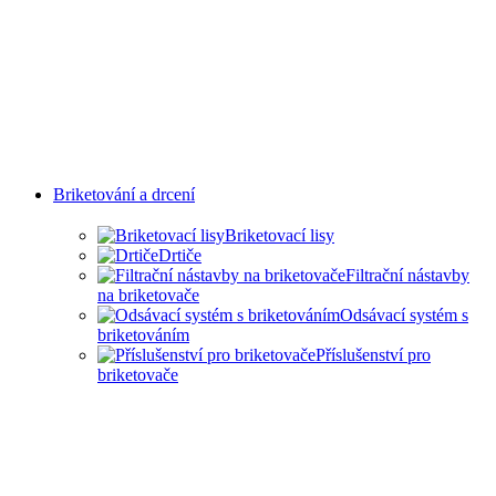
Briketování a drcení
Briketovací lisy
Drtiče
Filtrační nástavby
na briketovače
Odsávací systém s
briketováním
Příslušenství pro
briketovače
SAMOSTATNÉ
BRIKETOVAČE A DRTIČE I