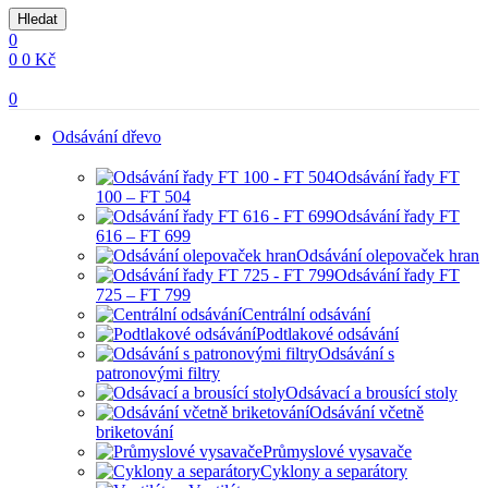
Hledat
0
0
0
Kč
0
Odsávání dřevo
Odsávání řady FT
100 – FT 504
Odsávání řady FT
616 – FT 699
Odsávání olepovaček hran
Odsávání řady FT
725 – FT 799
Centrální odsávání
Podtlakové odsávání
Odsávání s
patronovými filtry
Odsávací a brousící stoly
Odsávání včetně
briketování
Průmyslové vysavače
Cyklony a separátory