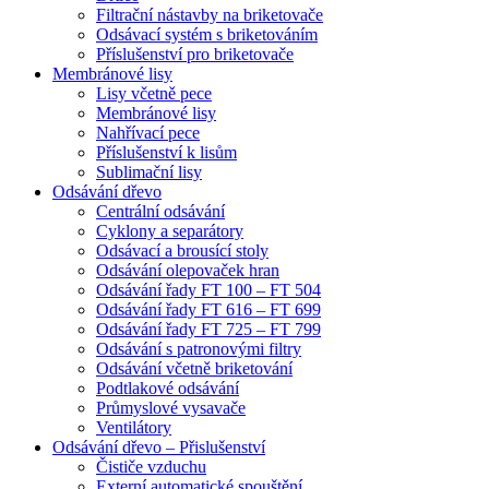
Filtrační nástavby na briketovače
Odsávací systém s briketováním
Příslušenství pro briketovače
Membránové lisy
Lisy včetně pece
Membránové lisy
Nahřívací pece
Příslušenství k lisům
Sublimační lisy
Odsávání dřevo
Centrální odsávání
Cyklony a separátory
Odsávací a brousící stoly
Odsávání olepovaček hran
Odsávání řady FT 100 – FT 504
Odsávání řady FT 616 – FT 699
Odsávání řady FT 725 – FT 799
Odsávání s patronovými filtry
Odsávání včetně briketování
Podtlakové odsávání
Průmyslové vysavače
Ventilátory
Odsávání dřevo – Přislušenství
Čističe vzduchu
Externí automatické spouštění