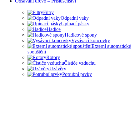
Odsávání dřevo – Přislušenství
Filtry
Odpadní vaky
Upínací pásky
Hadice
Hadicové spony
Vysávací koncovky
Externí automatické
spouštění
Rotory
Čističe vzduchu
Uzávěry
Potrubní prvky
PŘÍSLUŠENSTVÍ PRO
ODSAVAČE