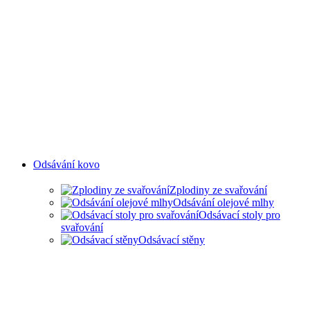
Odsávání kovo
Zplodiny ze svařování
Odsávání olejové mlhy
Odsávací stoly pro
svařování
Odsávací stěny
ODSAVANÍ ZPLODIN ZE