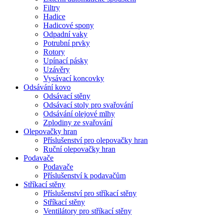
Filtry
Hadice
Hadicové spony
Odpadní vaky
Potrubní prvky
Rotory
Upínací pásky
Uzávěry
Vysávací koncovky
Odsávání kovo
Odsávací stěny
Odsávací stoly pro svařování
Odsávání olejové mlhy
Zplodiny ze svařování
Olepovačky hran
Příslušenství pro olepovačky hran
Ruční olepovačky hran
Podavače
Podavače
Příslušenství k podavačům
Stříkací stěny
Příslušenství pro stříkací stěny
Stříkací stěny
Ventilátory pro stříkací stěny