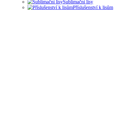
Sublimační lisy
Příslušenství k lisům
LISY PRO ŘADU
PRŮMYSLOVÝCH
ODVĚTVÍ