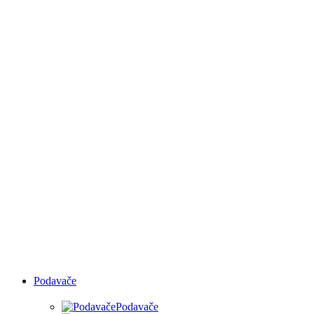
RUČNÍ OLEPOVAČKY
HRAN
Podavače
Podavače