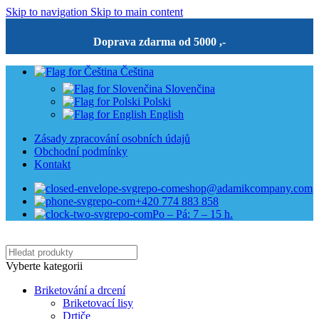
Skip to navigation
Skip to main content
Doprava zdarma od 5000 ,-
Čeština
Slovenčina
Polski
English
Zásady zpracování osobních údajů
Obchodní podmínky
Kontakt
eshop@adamikcompany.com
+420 774 883 858
Po – Pá: 7 – 15 h.
Vyberte kategorii
Briketování a drcení
Briketovací lisy
Drtiče