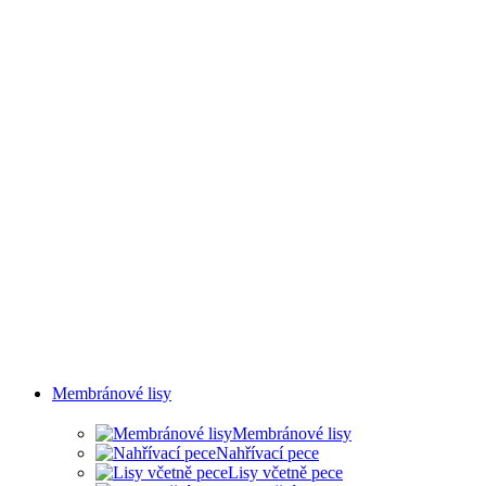
SVAŘOVÁNÍ A OLEJOVÉ
MLHY
Membránové lisy
Membránové lisy
Nahřívací pece
Lisy včetně pece