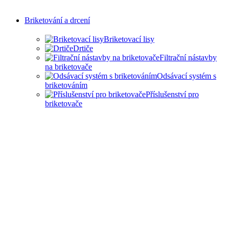
Briketování a drcení
Briketovací lisy
Drtiče
Filtrační nástavby
na briketovače
Odsávací systém s
briketováním
Příslušenství pro
briketovače
SAMOSTATNÉ
BRIKETOVAČE A DRTIČE
I KOMPLEXNÍ ŘEŠENÍ