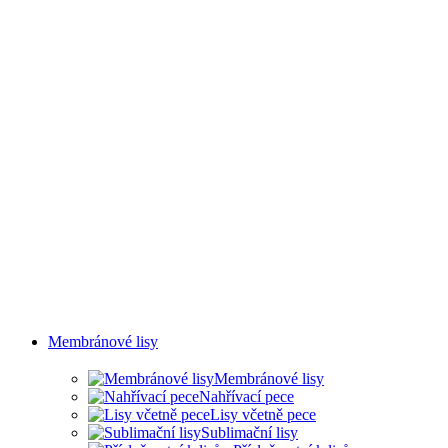
MLHY
Membránové lisy
Membránové lisy
Nahřívací pece
Lisy včetně pece
Sublimační lisy