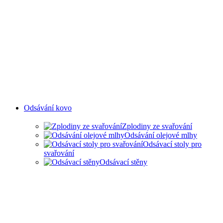
Odsávání kovo
Zplodiny ze svařování
Odsávání olejové mlhy
Odsávací stoly pro
svařování
Odsávací stěny
ODSAVANÍ ZPLODIN ZE
SVAŘOVÁNÍ A OLEJOVÉ