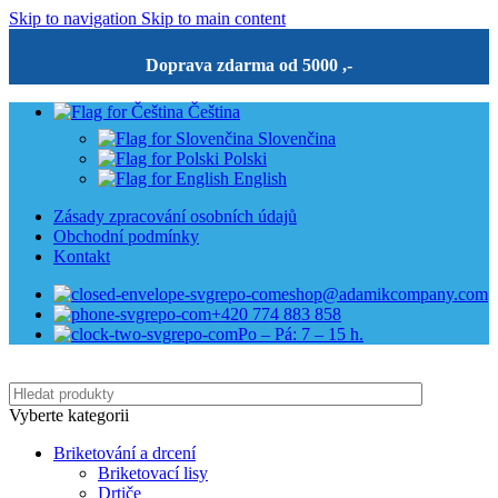
Skip to navigation
Skip to main content
Doprava zdarma od 5000 ,-
Čeština
Slovenčina
Polski
English
Zásady zpracování osobních údajů
Obchodní podmínky
Kontakt
eshop@adamikcompany.com
+420 774 883 858
Po – Pá: 7 – 15 h.
Vyberte kategorii
Briketování a drcení
Briketovací lisy
Drtiče