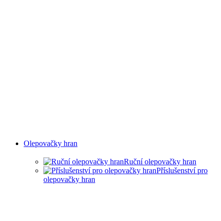
Olepovačky hran
Ruční olepovačky hran
Příslušenství pro
olepovačky hran
RUČNÍ OLEPOVAČKY