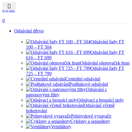
0
0
0
Kč
0
Odsávání dřevo
Odsávání řady FT
100 – FT 504
Odsávání řady FT
616 – FT 699
Odsávání olepovaček hran
Odsávání řady FT
725 – FT 799
Centrální odsávání
Podtlakové odsávání
Odsávání s
patronovými filtry
Odsávací a brousící stoly
Odsávání včetně
briketování
Průmyslové vysavače
Cyklony a separátory
Ventilátory