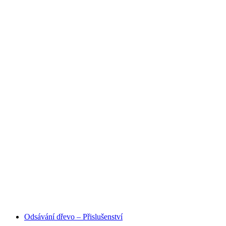
HOBBY I PRŮMYSLOVÉ
ODSÁVANÍ
Odsávání dřevo – Přislušenství