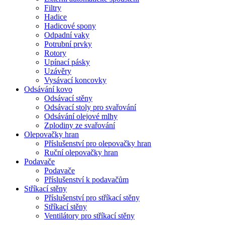
Filtry
Hadice
Hadicové spony
Odpadní vaky
Potrubní prvky
Rotory
Upínací pásky
Uzávěry
Vysávací koncovky
Odsávání kovo
Odsávací stěny
Odsávací stoly pro svařování
Odsávání olejové mlhy
Zplodiny ze svařování
Olepovačky hran
Příslušenství pro olepovačky hran
Ruční olepovačky hran
Podavače
Podavače
Příslušenství k podavačům
Stříkací stěny
Příslušenství pro stříkací stěny
Stříkací stěny
Ventilátory pro stříkací stěny