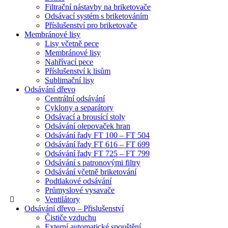
Filtrační nástavby na briketovače
Odsávací systém s briketováním
Příslušenství pro briketovače
Membránové lisy
Lisy včetně pece
Membránové lisy
Nahřívací pece
Příslušenství k lisům
Sublimační lisy
Odsávání dřevo
Centrální odsávání
Cyklony a separátory
Odsávací a brousící stoly
Odsávání olepovaček hran
Odsávání řady FT 100 – FT 504
Odsávání řady FT 616 – FT 699
Odsávání řady FT 725 – FT 799
Odsávání s patronovými filtry
Odsávání včetně briketování
Podtlakové odsávání
Průmyslové vysavače
Ventilátory
Odsávání dřevo – Přislušenství
Čističe vzduchu
Externí automatické spouštění