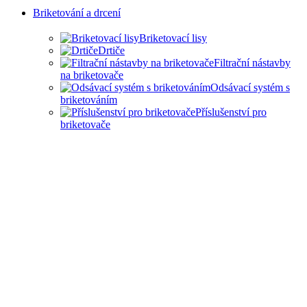
Briketování a drcení
Briketovací lisy
Drtiče
Filtrační nástavby
na briketovače
Odsávací systém s
briketováním
Příslušenství pro
briketovače
SAMOSTATNÉ
BRIKETOVAČE A DRTIČE
I KOMPLEXNÍ ŘEŠENÍ