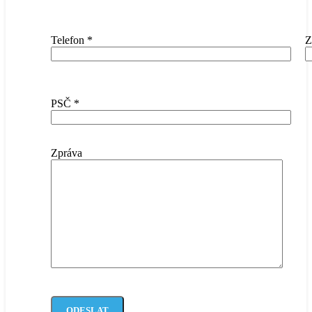
Telefon
*
Z
PSČ
*
Zpráva