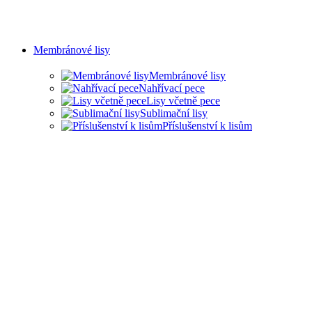
Membránové lisy
Membránové lisy
Nahřívací pece
Lisy včetně pece
Sublimační lisy
Příslušenství k lisům
LISY PRO ŘADU
PRŮMYSLOVÝCH ODVĚTVÍ