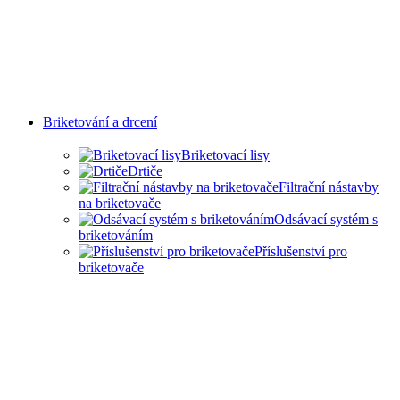
Briketování a drcení
Briketovací lisy
Drtiče
Filtrační nástavby
na briketovače
Odsávací systém s
briketováním
Příslušenství pro
briketovače
SAMOSTATNÉ BRIKETOVAČE
A DRTIČE I KOMPLEXNÍ
ŘEŠENÍ