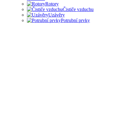
Rotory
Čističe vzduchu
Uzávěry
Potrubní prvky
PŘÍSLUŠENSTVÍ PRO
ODSAVAČE