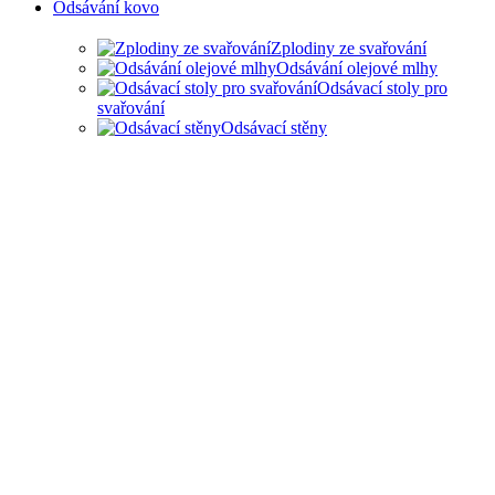
Odsávání kovo
Zplodiny ze svařování
Odsávání olejové mlhy
Odsávací stoly pro
svařování
Odsávací stěny
ODSAVANÍ ZPLODIN ZE
SVAŘOVÁNÍ A OLEJOVÉ
MLHY