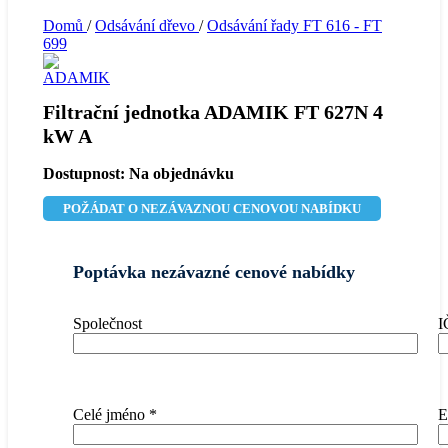
Domů
/
Odsávání dřevo
/
Odsávání řady FT 616 - FT
699
Filtrační jednotka ADAMIK FT 627N 4
kW A
Dostupnost:
Na objednávku
POŽÁDAT O NEZÁVAZNOU CENOVOU NABÍDKU
Poptávka nezávazné cenové nabídky
Společnost
I
Celé jméno
*
E