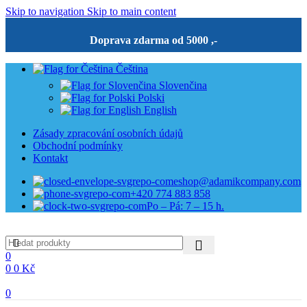
Skip to navigation
Skip to main content
Doprava zdarma od 5000 ,-
Čeština
Slovenčina
Polski
English
Zásady zpracování osobních údajů
Obchodní podmínky
Kontakt
eshop@adamikcompany.com
+420 774 883 858
Po – Pá: 7 – 15 h.
0
0
0
Kč
0