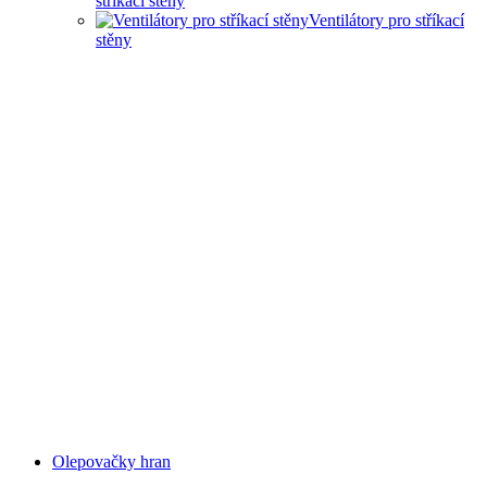
stříkací stěny
Ventilátory pro stříkací
stěny
SUCHÉ STŘÍKACÍ STĚNY
Olepovačky hran