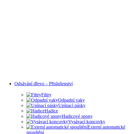
Odsávání dřevo – Přislušenství
Filtry
Odpadní vaky
Upínací pásky
Hadice
Hadicové spony
Vysávací koncovky
Externí automatické
spouštění