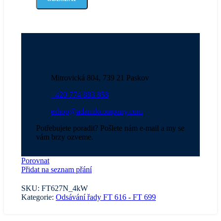
Ponechte
toto
pole
prázdné.
Kontakt
Mitrovická 804, 739 21 Paskov
+420 774 883 858
eshop@adamikcompany.com
Potřebujete poradit? Pošlete nám e-mail a my se
vám brzy ozveme.
Porovnat
Přidat na seznam přání
SKU:
FT627N_4kW
Kategorie:
Odsávání řady FT 616 - FT 699