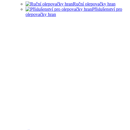
Ruční olepovačky hran
Příslušenství pro
olepovačky hran
RUČNÍ OLEPOVAČKY HRAN