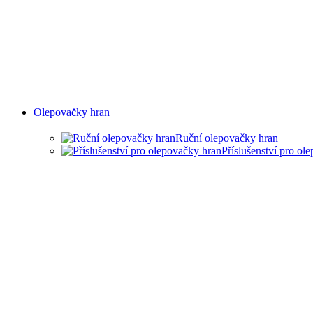
Olepovačky hran
Ruční olepovačky hran
Příslušenství pro ol