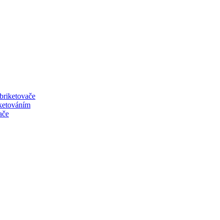
 briketovače
iketováním
ače