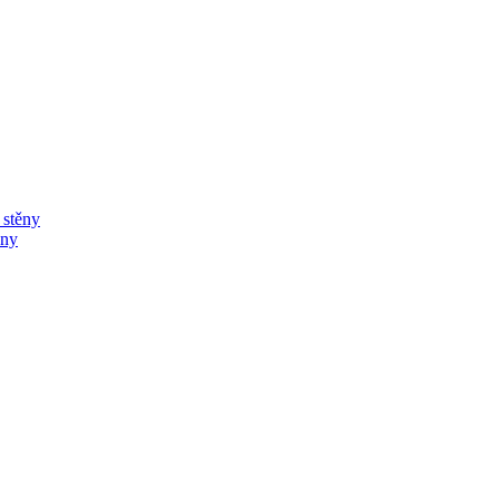
í stěny
ěny