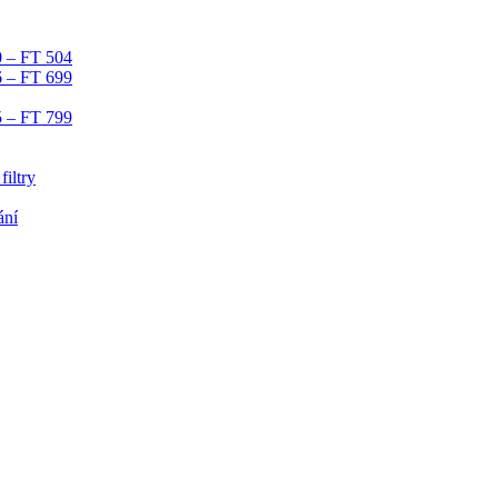
0 – FT 504
6 – FT 699
5 – FT 799
iltry
ání