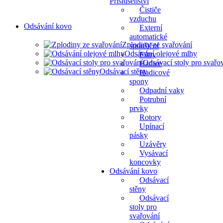
Přislušenství
Čističe
vzduchu
Odsávání kovo
Externí
automatické
Zplodiny ze svařování
spouštění
Odsávání olejové mlhy
Filtry
Odsávací stoly pro svařo
Hadice
Odsávací stěny
Hadicové
spony
Odpadní vaky
Potrubní
prvky
Rotory
Upínací
pásky
Uzávěry
Vysávací
koncovky
Odsávání kovo
Odsávací
stěny
Odsávací
stoly pro
svařování