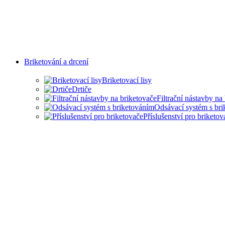
Briketování a drcení
Briketovací lisy
Drtiče
Filtrační nástavby na
Odsávací systém s br
Příslušenství pro briketov