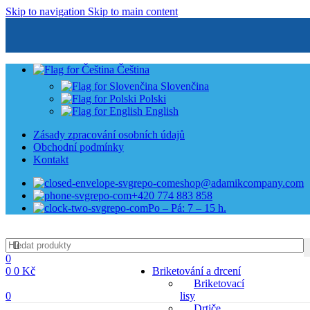
Skip to navigation
Skip to main content
Čeština
Slovenčina
Polski
English
Zásady zpracování osobních údajů
Obchodní podmínky
Kontakt
eshop@adamikcompany.com
+420 774 883 858
Po – Pá: 7 – 15 h.
0
0
0
Kč
Briketování a drcení
Briketovací
0
lisy
Drtiče