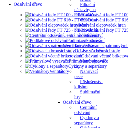
Odsávání dřevo
Filtrační
nástavby na
briketovače
Odsávání řady FT 10
Odsávací
Odsávání řady FT 61
systém s
Odsávání olepovaček hran
briketováním
Odsávání řady FT 72
Centrální odsávání
Příslušenství
Podtlakové odsávání
pro briketovače
Membránové lisy
Odsávání s patronovými f
Odsávací a brousící stoly
Lisy včetně
pece
Odsávání včetně briketov
Průmyslové vysavače
Membránové
Cyklony a separátory
lisy
Ventilátory
Nahřívací
pece
Příslušenství
k lisům
Sublimační
lisy
Odsávání dřevo
Centrální
odsávání
Cyklony a
separátory
Odsávací a