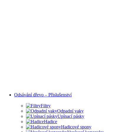
Odsávání dřevo – Přislušenství
Filtry
Odpadní vaky
Upínací pásky
Hadice
Hadicové spony