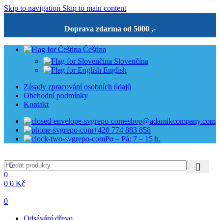
Skip to navigation
Skip to main content
Doprava zdarma od 5000 ,-
Čeština
Slovenčina
English
Zásady zpracování osobních údajů
Obchodní podmínky
Kontakt
eshop@adamikcompany.com
+420 774 883 858
Po – Pá: 7 – 15 h.
0
0
0
Kč
0
Odsávání dřevo