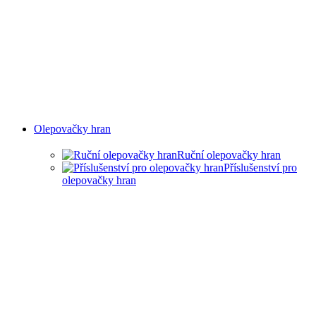
Olepovačky hran
Ruční olepovačky hran
Příslušenství pro
olepovačky hran
RUČNÍ OLEPOVAČKY
HRAN