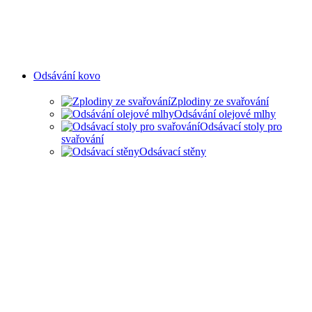
Odsávání kovo
Zplodiny ze svařování
Odsávání olejové mlhy
Odsávací stoly pro
svařování
Odsávací stěny
ODSAVANÍ ZPLODIN ZE
SVAŘOVÁNÍ A OLEJOVÉ
MLHY