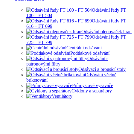
Odsávání řady FT
100 – FT 504
Odsávání řady FT
616 – FT 699
Odsávání olepovaček hran
Odsávání řady FT
725 – FT 799
Centrální odsávání
Podtlakové odsávání
Odsávání s
patronovými filtry
Odsávací a brousící stoly
Odsávání včetně
briketování
Průmyslové vysavače
Cyklony a separátory
Ventilátory
HOBBY I PRŮMYSLOVÉ
ODSÁVANÍ