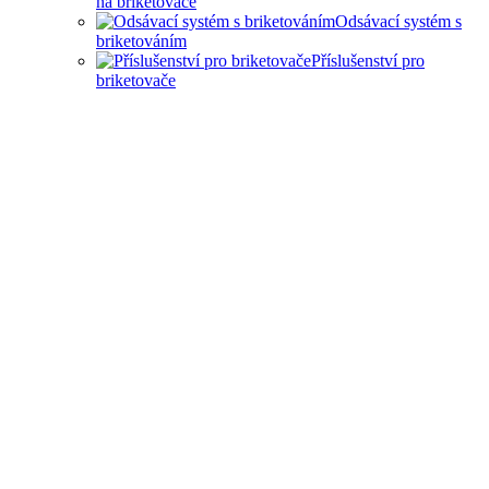
na briketovače
Odsávací systém s
briketováním
Příslušenství pro
briketovače
SAMOSTATNÉ
BRIKETOVAČE A DRTIČE
I KOMPLEXNÍ ŘEŠENÍ