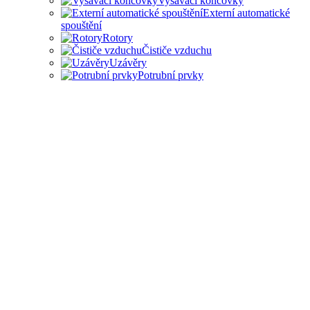
Vysávací koncovky
Externí automatické
spouštění
Rotory
Čističe vzduchu
Uzávěry
Potrubní prvky
PŘÍSLUŠENSTVÍ PRO
ODSAVAČE