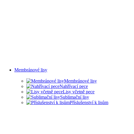
Membránové lisy
Membránové lisy
Nahřívací pece
Lisy včetně pece
Sublimační lisy
Příslušenství k lisům
LISY PRO ŘADU
PRŮMYSLOVÝCH