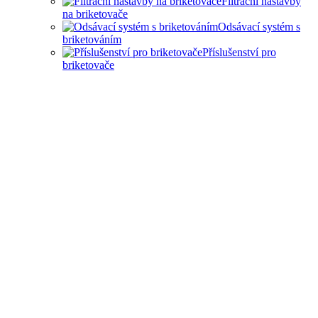
Filtrační nástavby
na briketovače
Odsávací systém s
briketováním
Příslušenství pro
briketovače
SAMOSTATNÉ
BRIKETOVAČE A DRTIČE
I KOMPLEXNÍ ŘEŠENÍ