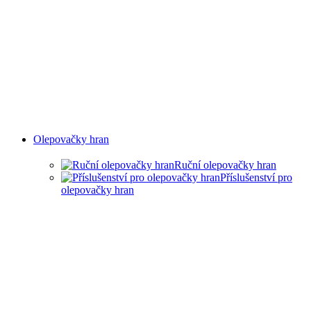
Olepovačky hran
Ruční olepovačky hran
Příslušenství pro
olepovačky hran
RUČNÍ OLEPOVAČKY
HRAN