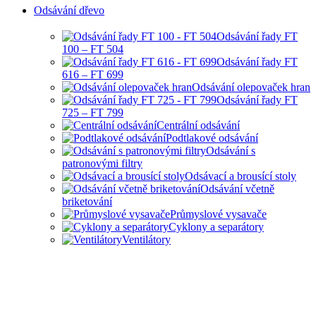
Odsávání dřevo
Odsávání řady FT
100 – FT 504
Odsávání řady FT
616 – FT 699
Odsávání olepovaček hran
Odsávání řady FT
725 – FT 799
Centrální odsávání
Podtlakové odsávání
Odsávání s
patronovými filtry
Odsávací a brousící stoly
Odsávání včetně
briketování
Průmyslové vysavače
Cyklony a separátory
Ventilátory
HOBBY I PRŮMYSLOVÉ
ODSÁVANÍ