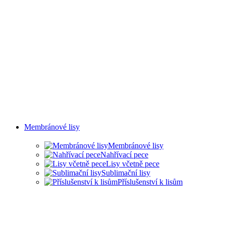
Membránové lisy
Membránové lisy
Nahřívací pece
Lisy včetně pece
Sublimační lisy
Příslušenství k lisům
LISY PRO ŘADU