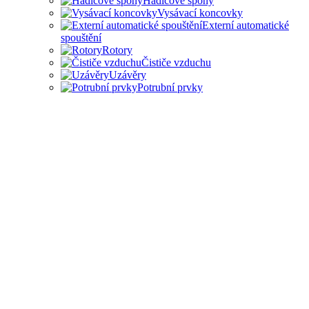
Hadicové spony
Vysávací koncovky
Externí automatické
spouštění
Rotory
Čističe vzduchu
Uzávěry
Potrubní prvky
PŘÍSLUŠENSTVÍ PRO
ODSAVAČE