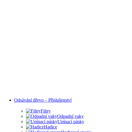
Odsávání dřevo – Přislušenství
Filtry
Odpadní vaky
Upínací pásky
Hadice