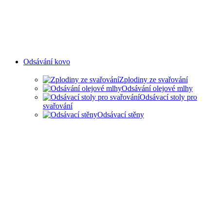
Odsávání kovo
Zplodiny ze svařování
Odsávání olejové mlhy
Odsávací stoly pro
svařování
Odsávací stěny
ODSAVANÍ ZPLODIN ZE
SVAŘOVÁNÍ A OLEJOVÉ
MLHY