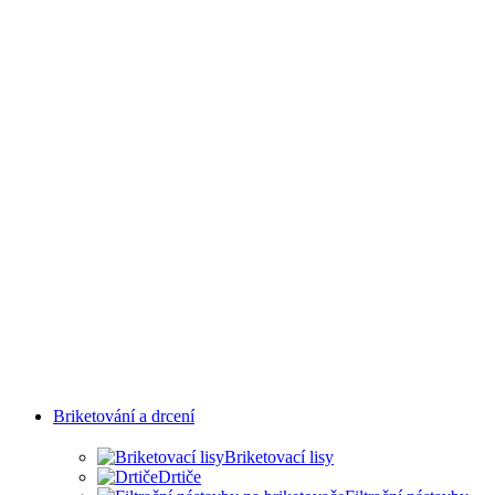
PRŮMYSLOVÝCH
ODVĚTVÍ
Briketování a drcení
Briketovací lisy
Drtiče