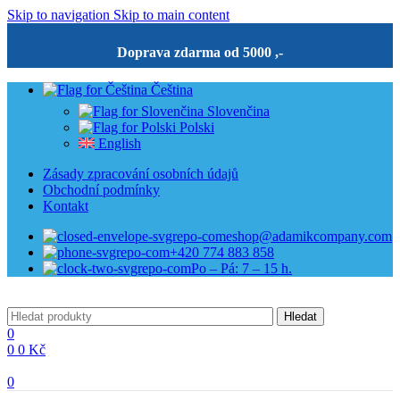
Skip to navigation
Skip to main content
Doprava zdarma od 5000 ,-
Čeština
Slovenčina
Polski
English
Zásady zpracování osobních údajů
Obchodní podmínky
Kontakt
eshop@adamikcompany.com
+420 774 883 858
Po – Pá: 7 – 15 h.
Hledat
0
0
0
Kč
0