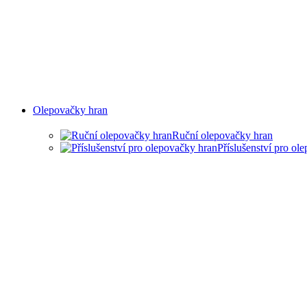
Olepovačky hran
Ruční olepovačky hran
Příslušenství pro ol