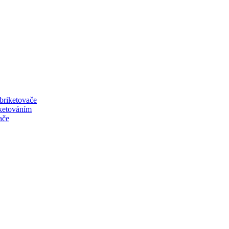
 briketovače
iketováním
ače