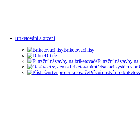
Briketování a drcení
Briketovací lisy
Drtiče
Filtrační nástavby na
Odsávací systém s br
Příslušenství pro briketov