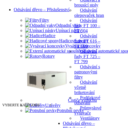
brousící stoly
Odsávání dřevo – Přislušenství
Odsávání
olepovaček hran
Filtry
Odsávání
Odpadní vaky
řady FT 100 –
Upínací pásky
FT 504
Hadice
Odsávání
Hadicové spony
řady FT 616 –
Vysávací koncovky
FT 699
Externí automatické spo
Odsávání
Rotory
řady FT 725 –
FT 799
Odsávání s
patronovými
filtry
Odsávání
včetně
briketování
Podtlakové
Čističe vzduchu
odsávání
VYBERTE KATEGORII
Uzávěry
Průmyslové
Potrubní prvky
vysavače
Ventilátory
Odsávání dřevo –