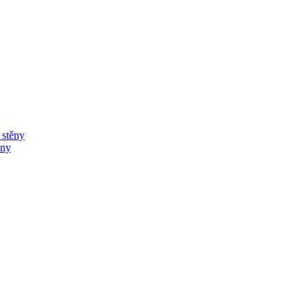
í stěny
ěny