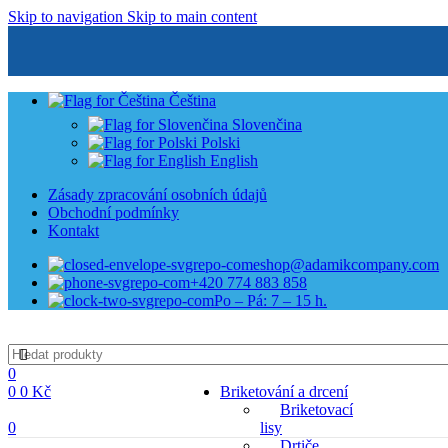
Skip to navigation
Skip to main content
Čeština
Slovenčina
Polski
English
Zásady zpracování osobních údajů
Obchodní podmínky
Kontakt
eshop@adamikcompany.com
+420 774 883 858
Po – Pá: 7 – 15 h.
0
0
0
Kč
Briketování a drcení
Briketovací
0
lisy
Drtiče