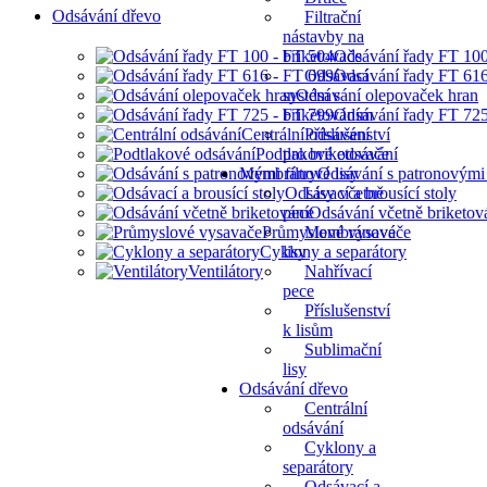
Odsávání dřevo
Filtrační
nástavby na
briketovače
Odsávání řady FT 10
Odsávací
Odsávání řady FT 61
systém s
Odsávání olepovaček hran
briketováním
Odsávání řady FT 72
Centrální odsávání
Příslušenství
Podtlakové odsávání
pro briketovače
Membránové lisy
Odsávání s patronovými f
Odsávací a brousící stoly
Lisy včetně
pece
Odsávání včetně briketov
Průmyslové vysavače
Membránové
Cyklony a separátory
lisy
Ventilátory
Nahřívací
pece
Příslušenství
k lisům
Sublimační
lisy
Odsávání dřevo
Centrální
odsávání
Cyklony a
separátory
Odsávací a