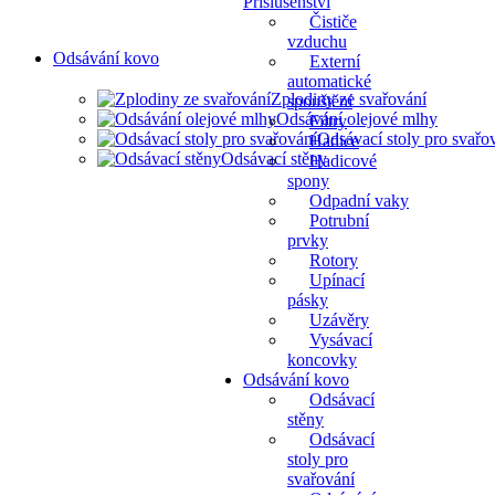
Přislušenství
Čističe
vzduchu
Odsávání kovo
Externí
automatické
Zplodiny ze svařování
spouštění
Odsávání olejové mlhy
Filtry
Odsávací stoly pro svařo
Hadice
Odsávací stěny
Hadicové
spony
Odpadní vaky
Potrubní
prvky
Rotory
Upínací
pásky
Uzávěry
Vysávací
koncovky
Odsávání kovo
Odsávací
stěny
Odsávací
stoly pro
svařování