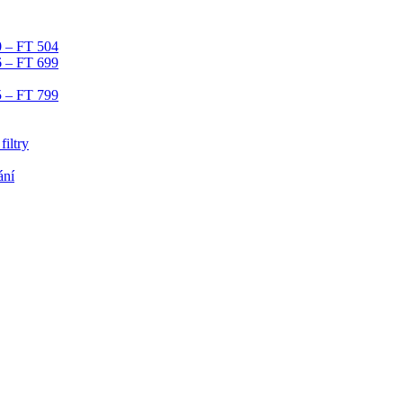
0 – FT 504
6 – FT 699
5 – FT 799
iltry
ání