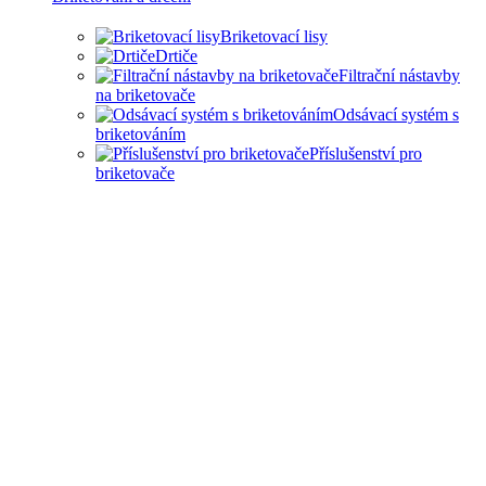
Briketovací lisy
Drtiče
Filtrační nástavby
na briketovače
Odsávací systém s
briketováním
Příslušenství pro
briketovače
SAMOSTATNÉ BRIKETOVAČE A
DRTIČE I KOMPLEXNÍ ŘEŠENÍ