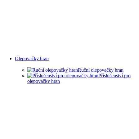
Olepovačky hran
Ruční olepovačky hran
Příslušenství pro
olepovačky hran
RUČNÍ OLEPOVAČKY HRAN