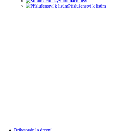
Sublimační lisy
Příslušenství k lisům
LISY PRO ŘADU
PRŮMYSLOVÝCH ODVĚTVÍ
Briketování a drcení