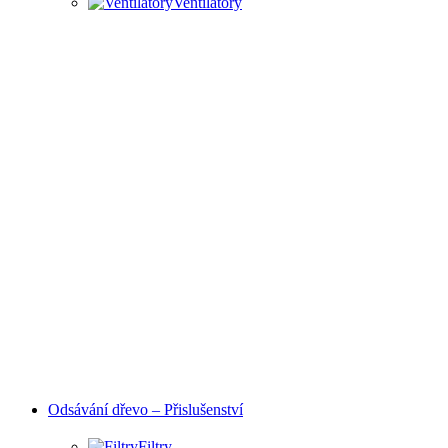
Ventilátory
HOBBY I PRŮMYSLOVÉ
ODSÁVANÍ
Odsávání dřevo – Přislušenství
Filtry