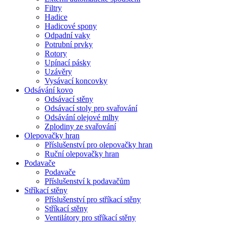
Filtry
Hadice
Hadicové spony
Odpadní vaky
Potrubní prvky
Rotory
Upínací pásky
Uzávěry
Vysávací koncovky
Odsávání kovo
Odsávací stěny
Odsávací stoly pro svařování
Odsávání olejové mlhy
Zplodiny ze svařování
Olepovačky hran
Příslušenství pro olepovačky hran
Ruční olepovačky hran
Podavače
Podavače
Příslušenství k podavačům
Stříkací stěny
Příslušenství pro stříkací stěny
Stříkací stěny
Ventilátory pro stříkací stěny