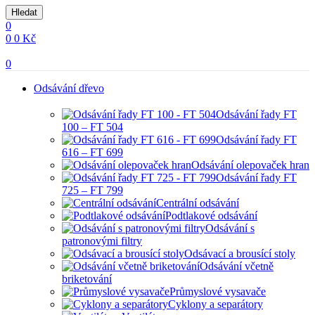
Hledat
0
0
0
Kč
0
Odsávání dřevo
Odsávání řady FT
100 – FT 504
Odsávání řady FT
616 – FT 699
Odsávání olepovaček hran
Odsávání řady FT
725 – FT 799
Centrální odsávání
Podtlakové odsávání
Odsávání s
patronovými filtry
Odsávací a brousící stoly
Odsávání včetně
briketování
Průmyslové vysavače
Cyklony a separátory