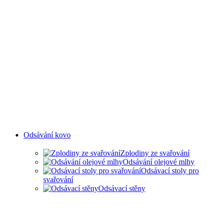
Odsávání kovo
Zplodiny ze svařování
Odsávání olejové mlhy
Odsávací stoly pro
svařování
Odsávací stěny
ODSAVANÍ ZPLODIN ZE