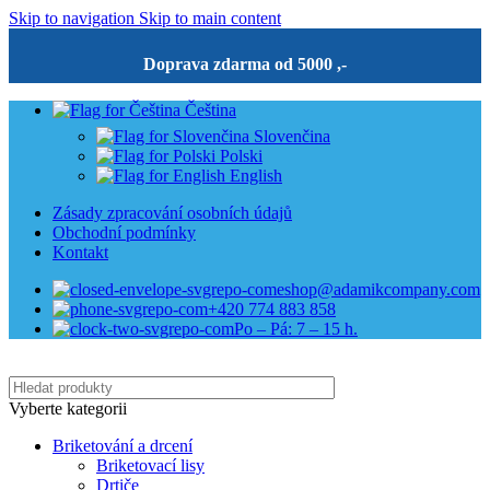
Skip to navigation
Skip to main content
Doprava zdarma od 5000 ,-
Čeština
Slovenčina
Polski
English
Zásady zpracování osobních údajů
Obchodní podmínky
Kontakt
eshop@adamikcompany.com
+420 774 883 858
Po – Pá: 7 – 15 h.
Vyberte kategorii
Briketování a drcení
Briketovací lisy
Drtiče