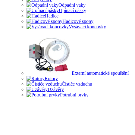
Odpadní vaky
Upínací pásky
Hadice
Hadicové spony
Vysávací koncovky
Externí automatické spouštění
Rotory
Čističe vzduchu
Uzávěry
Potrubní prvky
PŘÍSLUŠENSTVÍ PRO ODSAVAČE