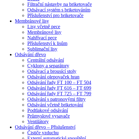
Filtrační nástavby na briketovače
Odsávací systém s briketováním
Příslušenství pro briketovače
Membránové lisy
Lisy včetně pece
Membránové lisy
Nahřívací pece
Příslušenství k lisům
Sublimační lisy
Odsávání dřevo
Centrální odsávání
Cyklony a separátory
Odsávací a brousící stoly
Odsávání olepovaček hran
Odsávání řady FT 100 – FT 504
Odsávání řady FT 616 – FT 699
Odsávání řady FT 725 – FT 799
Odsávání s patronovými filtry
Odsávání včetně briketování
Podtlakové odsávání
Průmyslové vysavače
Ventilátory
Odsávání dřevo – Přislušenství
Čističe vzduchu
Externí automatické spouštění