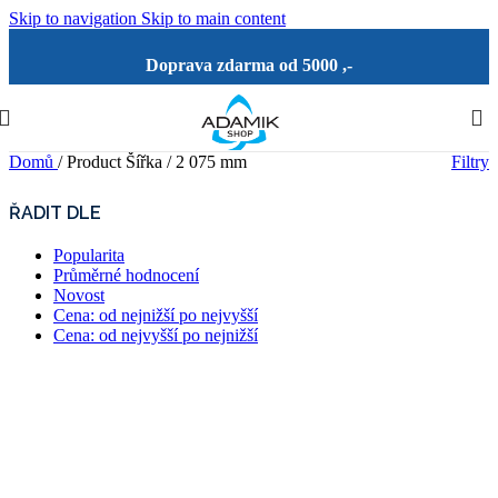
Skip to navigation
Skip to main content
Doprava zdarma od 5000 ,-
Domů
/
Product Šířka
/
2 075 mm
Filtry
ŘADIT DLE
Popularita
Průměrné hodnocení
Novost
Cena: od nejnižší po nejvyšší
Cena: od nejvyšší po nejnižší