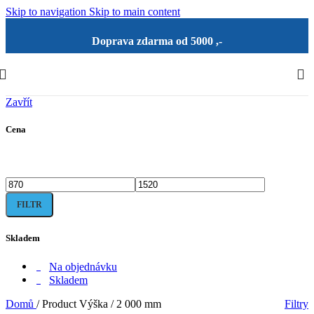
Skip to navigation
Skip to main content
Doprava zdarma od 5000 ,-
Zavřít
Cena
Minimální
Maximální
FILTR
cena
cena
Skladem
Na objednávku
Skladem
Domů
/
Product Výška
/
2 000 mm
Filtry