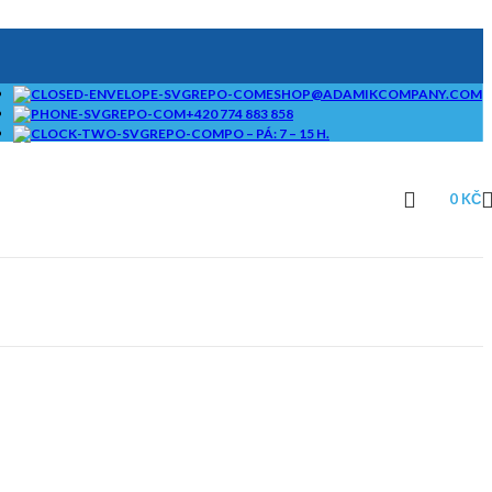
ESHOP@ADAMIKCOMPANY.COM
+420 774 883 858
PO – PÁ: 7 – 15 H.
0
KČ
SAMOSTATNÉ
BRIKETOVAČE A
DRTIČE I