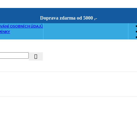
Doprava zdarma od 5000 ,-
VÁNÍ OSOBNÍCH ÚDAJŮ
MÍNKY
riketovače
etováním
če