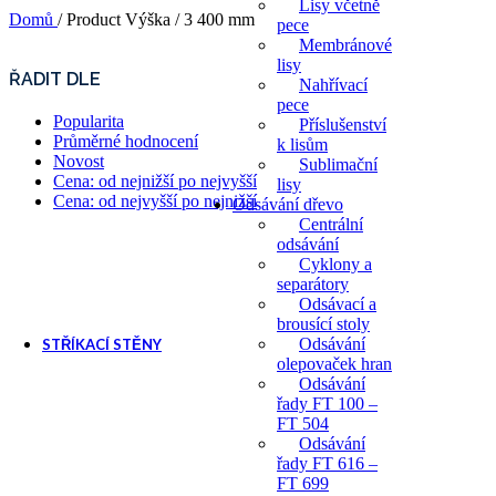
Lisy včetně
Domů
/
Product Výška
/
3 400 mm
pece
Membránové
lisy
ŘADIT DLE
Nahřívací
pece
Popularita
Příslušenství
Průměrné hodnocení
k lisům
Novost
Sublimační
Cena: od nejnižší po nejvyšší
lisy
Cena: od nejvyšší po nejnižší
Odsávání dřevo
Centrální
odsávání
Cyklony a
separátory
Odsávací a
brousící stoly
Odsávání
STŘÍKACÍ STĚNY
olepovaček hran
Odsávání
Stříkací stěny
řady FT 100 –
Příslušenství pro stříkací 
FT 504
Ventilátory pro stříkací stěn
Odsávání
řady FT 616 –
FT 699