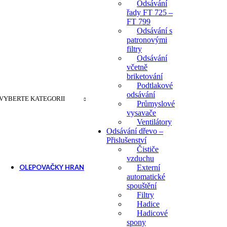
Odsávání
řady FT 725 –
FT 799
Odsávání s
patronovými
filtry
Odsávání
včetně
briketování
Podtlakové
odsávání
VYBERTE KATEGORII
Průmyslové
vysavače
Ventilátory
Odsávání dřevo –
Přislušenství
Čističe
vzduchu
OLEPOVAČKY HRAN
Externí
automatické
Ruční olepovačky hran
spouštění
Filtry
Příslušenství pro ole
Hadice
Hadicové
spony