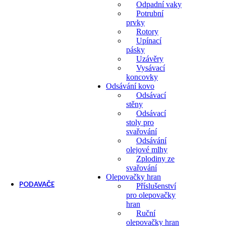
Odpadní vaky
Potrubní
prvky
Rotory
Upínací
pásky
Uzávěry
Vysávací
koncovky
Odsávání kovo
Odsávací
stěny
Odsávací
stoly pro
svařování
Odsávání
olejové mlhy
Zplodiny ze
svařování
Olepovačky hran
PODAVAČE
Příslušenství
pro olepovačky
Podavače
hran
Ruční
olepovačky hran