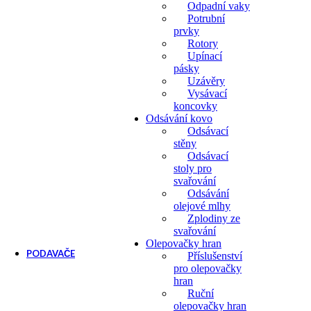
Odpadní vaky
Potrubní
prvky
Rotory
Upínací
pásky
Uzávěry
Vysávací
koncovky
Odsávání kovo
Odsávací
stěny
Odsávací
stoly pro
svařování
Odsávání
olejové mlhy
Zplodiny ze
svařování
Olepovačky hran
PODAVAČE
Příslušenství
pro olepovačky
Podavače
hran
Příslušenství k podavačům
Ruční
olepovačky hran