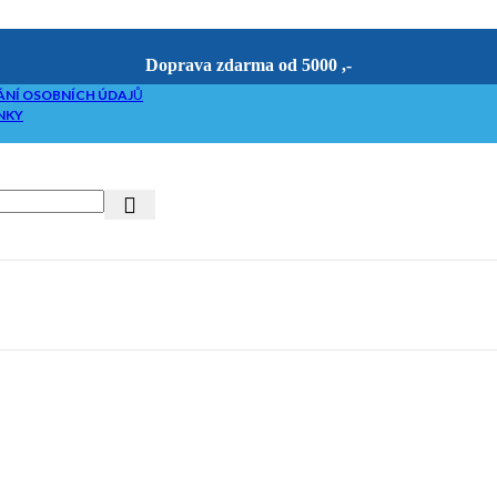
Doprava zdarma od 5000 ,-
NÍ OSOBNÍCH ÚDAJŮ
NKY
riketovače
etováním
če