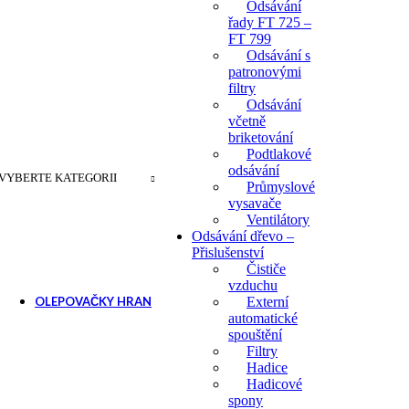
Odsávání
řady FT 725 –
FT 799
Odsávání s
patronovými
filtry
Odsávání
včetně
briketování
Podtlakové
odsávání
VYBERTE KATEGORII
Průmyslové
vysavače
Ventilátory
Odsávání dřevo –
Přislušenství
Čističe
vzduchu
OLEPOVAČKY HRAN
Externí
automatické
Ruční olepovačky hran
spouštění
Filtry
Příslušenství pro ole
Hadice
Hadicové
spony