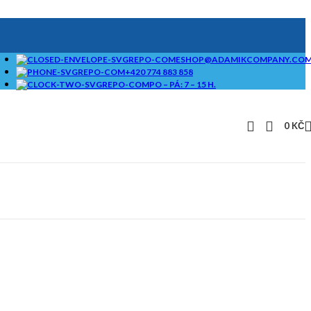
ESHOP@ADAMIKCOMPANY.CO
+420 774 883 858
PO – PÁ: 7 – 15 H.
0
KČ
SAMOSTATNÉ
BRIKETOVAČE A
DRTIČE I