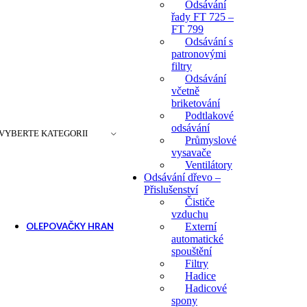
Odsávání
řady FT 725 –
FT 799
Odsávání s
patronovými
filtry
Odsávání
včetně
briketování
Podtlakové
odsávání
VYBERTE KATEGORII
Průmyslové
vysavače
Ventilátory
Odsávání dřevo –
Přislušenství
Čističe
vzduchu
OLEPOVAČKY HRAN
Externí
automatické
Ruční olepovačky hran
spouštění
Filtry
Příslušenství pro ole
Hadice
Hadicové
spony