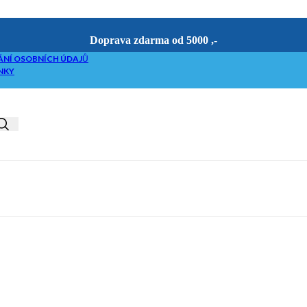
Doprava zdarma od 5000 ,-
NÍ OSOBNÍCH ÚDAJŮ
NKY
riketovače
etováním
če