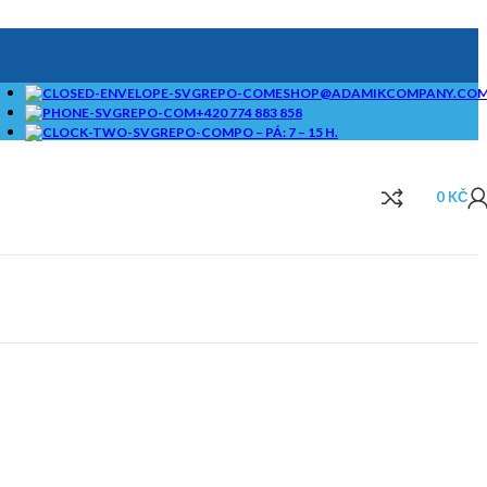
ESHOP@ADAMIKCOMPANY.CO
+420 774 883 858
PO – PÁ: 7 – 15 H.
0
KČ
SAMOSTATNÉ
BRIKETOVAČE A
DRTIČE I KOMPLEXNÍ