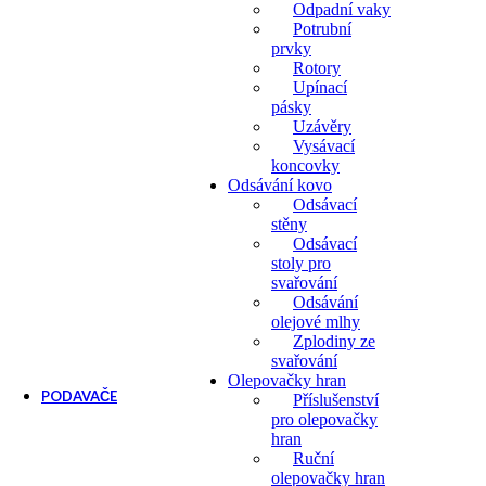
Odpadní vaky
Potrubní
prvky
Rotory
Upínací
pásky
Uzávěry
Vysávací
koncovky
Odsávání kovo
Odsávací
stěny
Odsávací
stoly pro
svařování
Odsávání
olejové mlhy
Zplodiny ze
svařování
Olepovačky hran
PODAVAČE
Příslušenství
pro olepovačky
Podavače
hran
Příslušenství k podavačům
Ruční
olepovačky hran