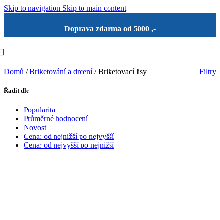
Skip to navigation
Skip to main content
Doprava zdarma od 5000 ,-
Domů
/
Briketování a drcení
/
Briketovací lisy
Filtry
Řadit dle
Popularita
Průměrné hodnocení
Novost
Cena: od nejnižší po nejvyšší
Cena: od nejvyšší po nejnižší