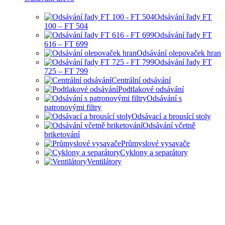
Odsávání řady FT
100 – FT 504
Odsávání řady FT
616 – FT 699
Odsávání olepovaček hran
Odsávání řady FT
725 – FT 799
Centrální odsávání
Podtlakové odsávání
Odsávání s
patronovými filtry
Odsávací a brousící stoly
Odsávání včetně
briketování
Průmyslové vysavače
Cyklony a separátory
Ventilátory
HOBBY I PRŮMYSLOVÉ
ODSÁVANÍ