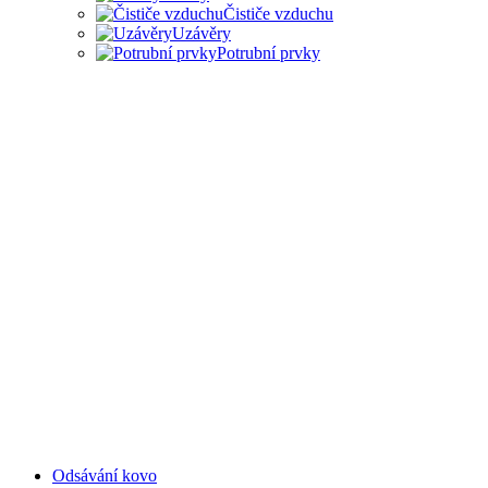
Čističe vzduchu
Uzávěry
Potrubní prvky
PŘÍSLUŠENSTVÍ PRO ODSAVAČE
Odsávání kovo