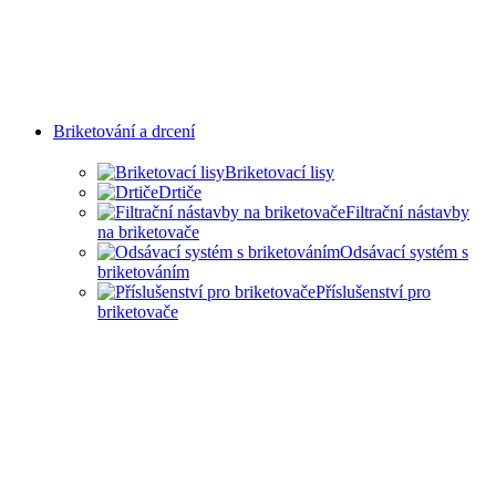
Briketování a drcení
Briketovací lisy
Drtiče
Filtrační nástavby
na briketovače
Odsávací systém s
briketováním
Příslušenství pro
briketovače
SAMOSTATNÉ BRIKETOVAČE A
DRTIČE I KOMPLEXNÍ ŘEŠENÍ