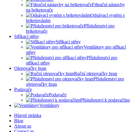
Filtrační nástavby
na briketovače
Odsávací systém s
briketováním
Příslušenství pro
briketovače
Stříkací stěny
Stříkací stěny
Ventilátory pro stříkací
stěny
Příslušenství pro
stříkací stěny
Olepovačky hran
Ruční olepovačky hran
Příslušenství pro
olepovačky hran
Podavače
Podavače
Příslušenství k podavačům
Ventilátory
Hlavní stránka
Blog
About us
Contact us