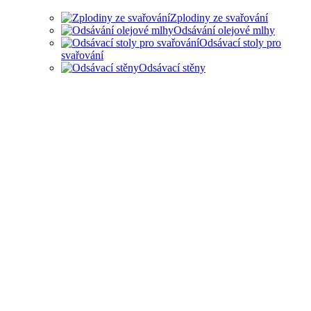
Zplodiny ze svařování
Odsávání olejové mlhy
Odsávací stoly pro
svařování
Odsávací stěny
ODSAVANÍ ZPLODIN ZE
SVAŘOVÁNÍ A OLEJOVÉ MLHY