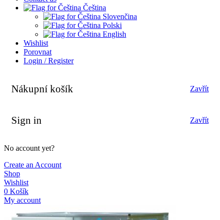
Čeština
Slovenčina
Polski
English
Wishlist
Porovnat
Login / Register
Nákupní košík
Zavřít
Sign in
Zavřít
No account yet?
Create an Account
Shop
Wishlist
0
Košík
My account