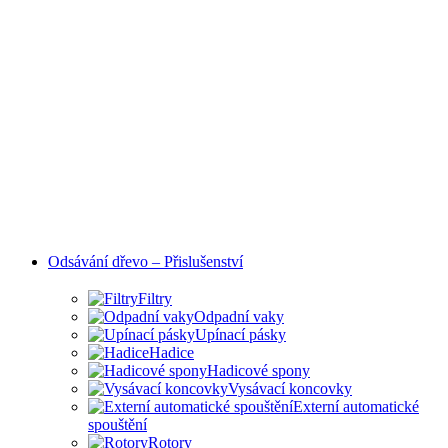
Odsávání dřevo – Přislušenství
Filtry
Odpadní vaky
Upínací pásky
Hadice
Hadicové spony
Vysávací koncovky
Externí automatické
spouštění
Rotory