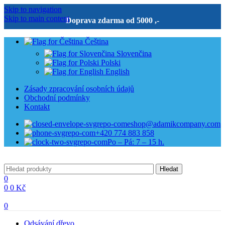
Skip to navigation
Skip to main content
Doprava zdarma od 5000 ,-
Čeština
Slovenčina
Polski
English
Zásady zpracování osobních údajů
Obchodní podmínky
Kontakt
eshop@adamikcompany.com
+420 774 883 858
Po – Pá: 7 – 15 h.
Hledat
0
0
0
Kč
0
Odsávání dřevo