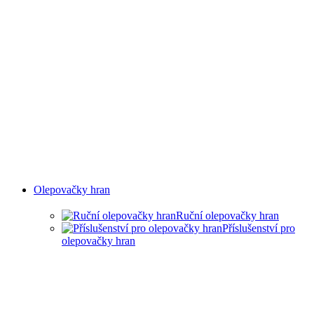
Olepovačky hran
Ruční olepovačky hran
Příslušenství pro
olepovačky hran
RUČNÍ OLEPOVAČKY HRAN