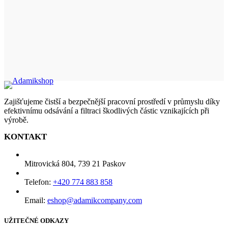
Zajišťujeme čistší a bezpečnější pracovní prostředí v průmyslu díky
efektivnímu odsávání a filtraci škodlivých částic vznikajících při
výrobě.
KONTAKT
Mitrovická 804, 739 21 Paskov
Telefon:
+420 774 883 858
Email:
eshop@adamikcompany.com
UŽITEČNÉ ODKAZY