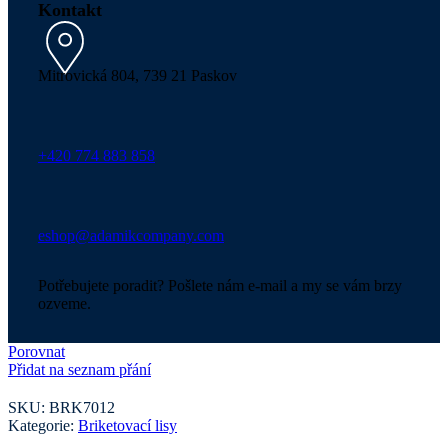
Kontakt
Mitrovická 804, 739 21 Paskov
+420 774 883 858
eshop@adamikcompany.com
Potřebujete poradit? Pošlete nám e-mail a my se vám brzy
ozveme.
Porovnat
Přidat na seznam přání
SKU:
BRK7012
Kategorie:
Briketovací lisy