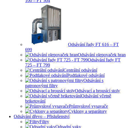
100 – FT 504
Odsávání řady FT 616 – FT
699
Odsávání olepovaček hran
Odsávání řady FT
725 – FT 799
Centrální odsávání
Podtlakové odsávání
Odsávání s
patronovými filtry
Odsávací a brousící stoly
Odsávání včetně
briketování
Průmyslové vysavače
Cyklony a separátory
Odsávání dřevo – Přislušenství
Filtry
Odpadní vaky