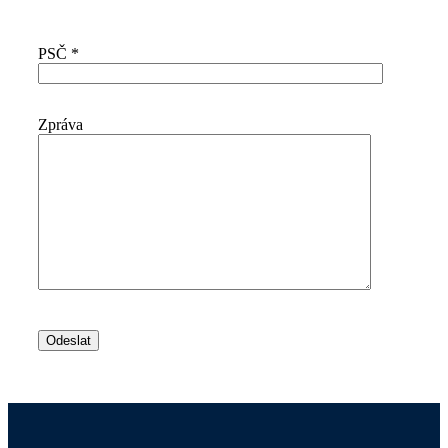
PSČ
*
Zpráva
Ponechte
toto
pole
prázdné.