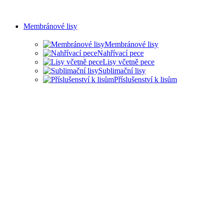
Membránové lisy
Membránové lisy
Nahřívací pece
Lisy včetně pece
Sublimační lisy
Příslušenství k lisům
LISY PRO ŘADU
PRŮMYSLOVÝCH ODVĚTVÍ