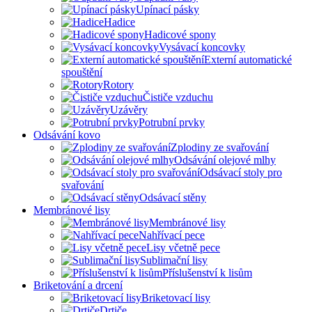
Upínací pásky
Hadice
Hadicové spony
Vysávací koncovky
Externí automatické
spouštění
Rotory
Čističe vzduchu
Uzávěry
Potrubní prvky
Odsávání kovo
Zplodiny ze svařování
Odsávání olejové mlhy
Odsávací stoly pro
svařování
Odsávací stěny
Membránové lisy
Membránové lisy
Nahřívací pece
Lisy včetně pece
Sublimační lisy
Příslušenství k lisům
Briketování a drcení
Briketovací lisy
Drtiče