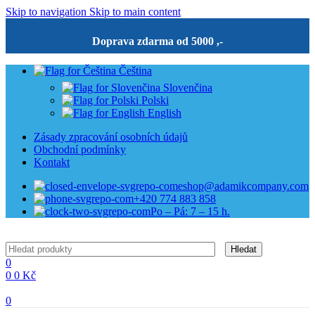
Skip to navigation
Skip to main content
Doprava zdarma od 5000 ,-
Čeština
Slovenčina
Polski
English
Zásady zpracování osobních údajů
Obchodní podmínky
Kontakt
eshop@adamikcompany.com
+420 774 883 858
Po – Pá: 7 – 15 h.
Hledat
0
0
0
Kč
0