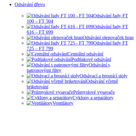
Odsávání dřevo
Odsávání řady FT
100 – FT 504
Odsávání řady FT
616 – FT 699
Odsávání olepovaček hran
Odsávání řady FT
725 – FT 799
Centrální odsávání
Podtlakové odsávání
Odsávání s
patronovými filtry
Odsávací a brousící stoly
Odsávání včetně
briketování
Průmyslové vysavače
Cyklony a separátory
Ventilátory
HOBBY I PRŮMYSLOVÉ
ODSÁVANÍ