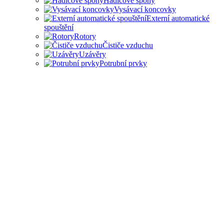
Hadicové spony
Vysávací koncovky
Externí automatické
spouštění
Rotory
Čističe vzduchu
Uzávěry
Potrubní prvky
PŘÍSLUŠENSTVÍ PRO
ODSAVAČE