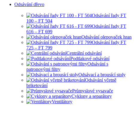
Odsávání dřevo
Odsávání řady FT
100 – FT 504
Odsávání řady FT
616 – FT 699
Odsávání olepovaček hran
Odsávání řady FT
725 – FT 799
Centrální odsávání
Podtlakové odsávání
Odsávání s
patronovými filtry
Odsávací a brousící stoly
Odsávání včetně
briketování
Průmyslové vysavače
Cyklony a separátory
Ventilátory
HOBBY I PRŮMYSLOVÉ
ODSÁVANÍ