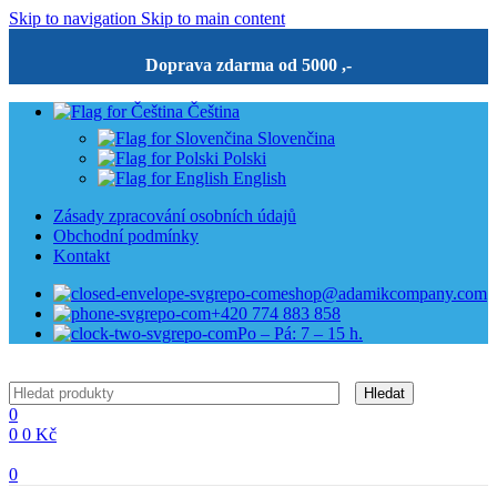
Skip to navigation
Skip to main content
Doprava zdarma od 5000 ,-
Čeština
Slovenčina
Polski
English
Zásady zpracování osobních údajů
Obchodní podmínky
Kontakt
eshop@adamikcompany.com
+420 774 883 858
Po – Pá: 7 – 15 h.
Hledat
0
0
0
Kč
0