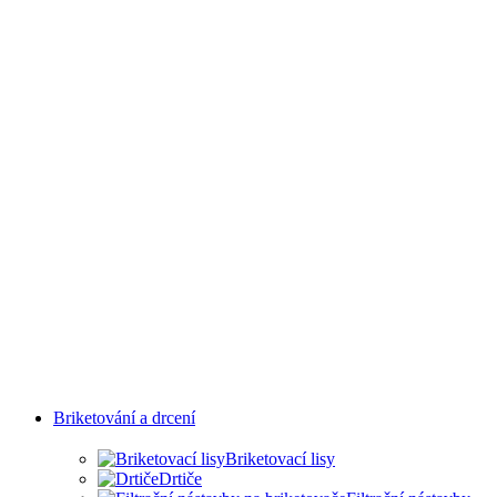
PRŮMYSLOVÝCH
ODVĚTVÍ
Briketování a drcení
Briketovací lisy
Drtiče