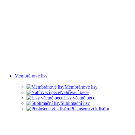
Membránové lisy
Membránové lisy
Nahřívací pece
Lisy včetně pece
Sublimační lisy
Příslušenství k lisům
LISY PRO ŘADU