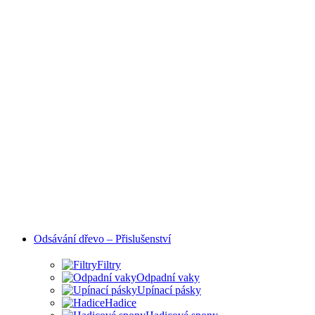
Odsávání dřevo – Přislušenství
Filtry
Odpadní vaky
Upínací pásky
Hadice