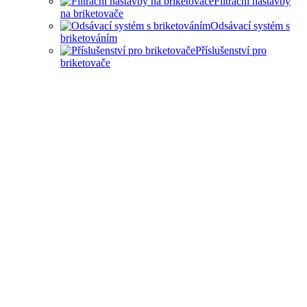
Filtrační nástavby
na briketovače
Odsávací systém s
briketováním
Příslušenství pro
briketovače
SAMOSTATNÉ
BRIKETOVAČE A DRTIČE
I KOMPLEXNÍ ŘEŠENÍ