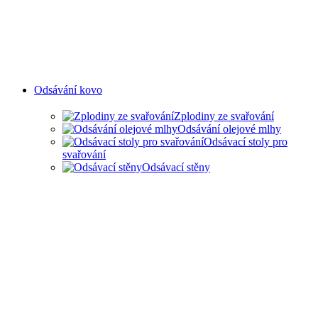
Odsávání kovo
Zplodiny ze svařování
Odsávání olejové mlhy
Odsávací stoly pro
svařování
Odsávací stěny
ODSAVANÍ ZPLODIN ZE
SVAŘOVÁNÍ A OLEJOVÉ
MLHY