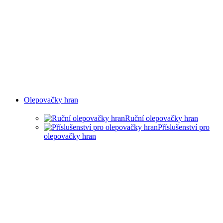
Olepovačky hran
Ruční olepovačky hran
Příslušenství pro
olepovačky hran
RUČNÍ OLEPOVAČKY
HRAN