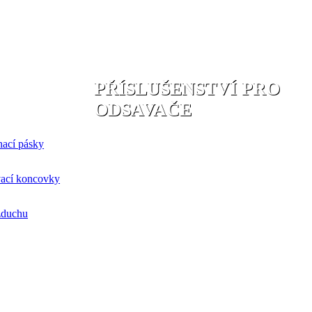
PŘÍSLUŠENSTVÍ PRO
ODSAVAČE
nací pásky
ací koncovky
zduchu