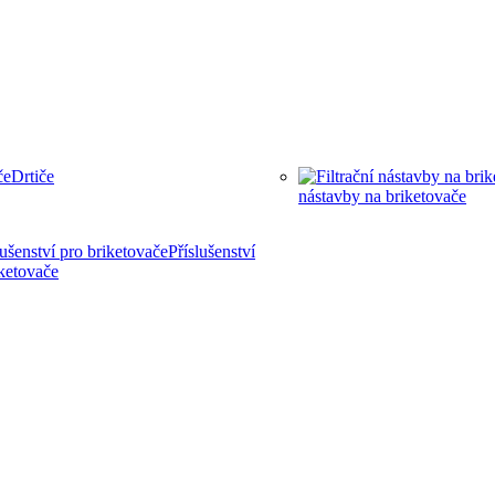
Drtiče
nástavby na briketovače
Příslušenství
iketovače