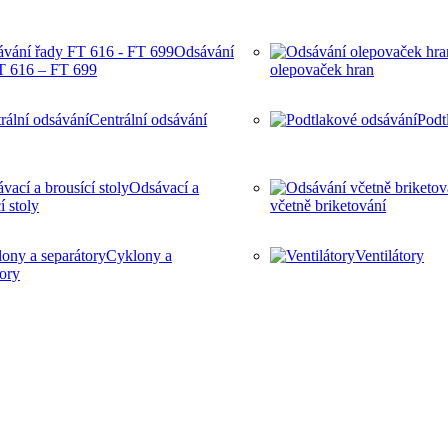
Odsávání
T 616 – FT 699
olepovaček hran
Centrální odsávání
Podt
Odsávací a
í stoly
včetně briketování
Cyklony a
Ventilátory
tory