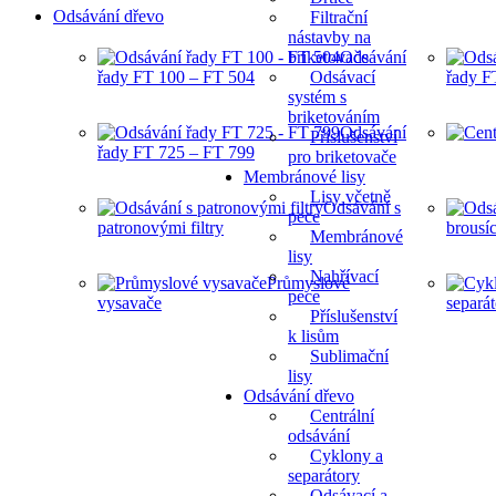
Odsávání dřevo
Filtrační
nástavby na
briketovače
Odsávání
řady FT 100 – FT 504
Odsávací
řady F
systém s
briketováním
Odsávání
Příslušenství
řady FT 725 – FT 799
pro briketovače
Membránové lisy
Lisy včetně
Odsávání s
pece
patronovými filtry
brousíc
Membránové
lisy
Nahřívací
Průmyslové
pece
vysavače
separá
Příslušenství
k lisům
Sublimační
lisy
Odsávání dřevo
Centrální
odsávání
Cyklony a
separátory
Odsávací a