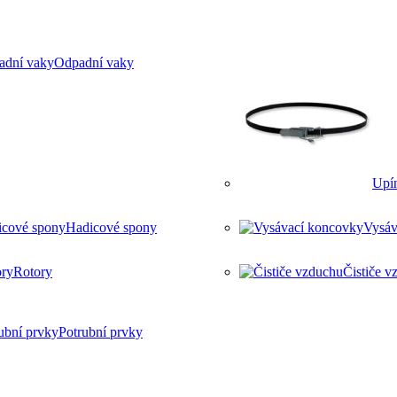
Odpadní vaky
Upí
Hadicové spony
Vysáv
Rotory
Čističe v
Potrubní prvky