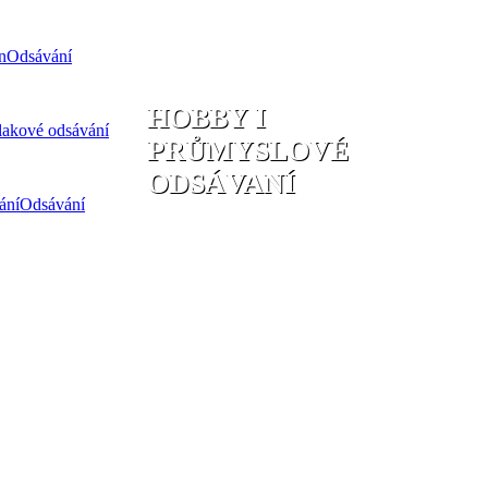
Odsávání
HOBBY I
lakové odsávání
PRŮMYSLOVÉ
ODSÁVANÍ
Odsávání