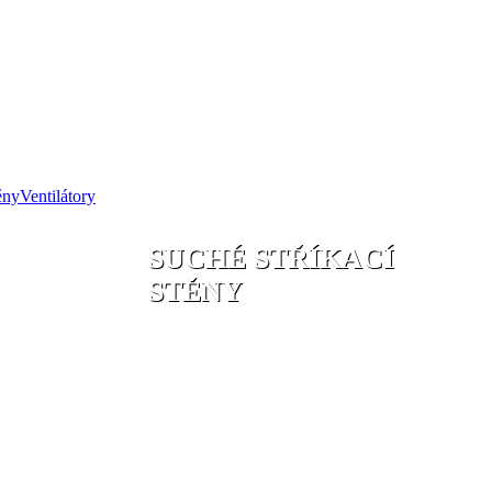
Ventilátory
SUCHÉ STŘÍKACÍ
STĚNY