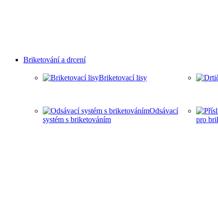
Briketování a drcení
Briketovací lisy
Odsávací
systém s briketováním
pro br