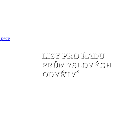
 pece
LISY PRO ŘADU
PRŮMYSLOVÝCH
ODVĚTVÍ