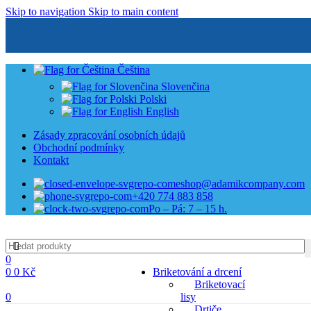
Skip to navigation
Skip to main content
Čeština
Slovenčina
Polski
English
Zásady zpracování osobních údajů
Obchodní podmínky
Kontakt
eshop@adamikcompany.com
+420 774 883 858
Po – Pá: 7 – 15 h.
0
0
0
Kč
Briketování a drcení
Briketovací
0
lisy
Drtiče