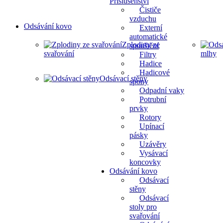
Přislušenství
Čističe
vzduchu
Odsávání kovo
Externí
automatické
Zplodiny ze
spouštění
svařování
mlhy
Filtry
Hadice
Hadicové
Odsávací stěny
spony
Odpadní vaky
Potrubní
prvky
Rotory
Upínací
pásky
Uzávěry
Vysávací
koncovky
Odsávání kovo
Odsávací
stěny
Odsávací
stoly pro
svařování