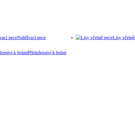
Nahřívací pece
Lisy včetně
Příslušenství k lisům