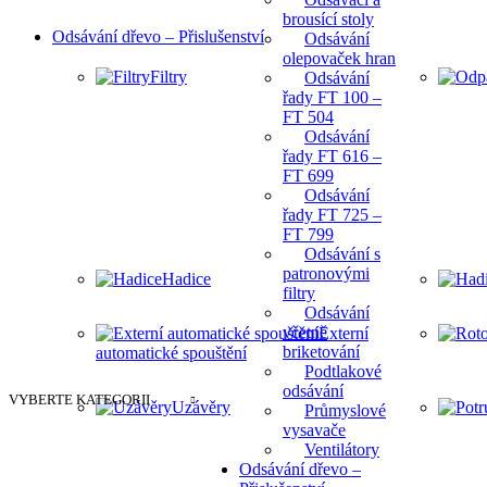
brousící stoly
Odsávání dřevo – Přislušenství
Odsávání
olepovaček hran
Filtry
Odsávání
řady FT 100 –
FT 504
Odsávání
řady FT 616 –
FT 699
Odsávání
řady FT 725 –
FT 799
Odsávání s
patronovými
Hadice
filtry
Odsávání
včetně
Externí
briketování
automatické spouštění
Podtlakové
odsávání
VYBERTE KATEGORII
Uzávěry
Průmyslové
vysavače
Ventilátory
Odsávání dřevo –