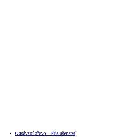
HOBBY I PRŮMYSLOVÉ
ODSÁVANÍ
Odsávání dřevo – Přislušenství