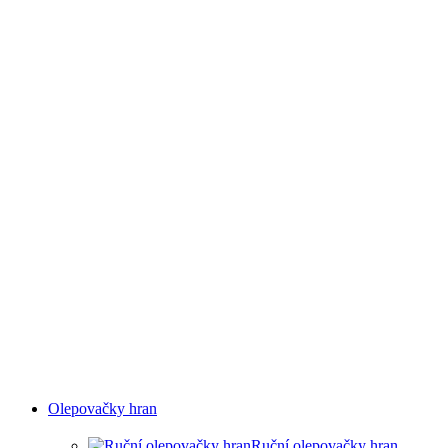
SUCHÉ STŘÍKACÍ STĚNY
Olepovačky hran
Ruční olepovačky hran