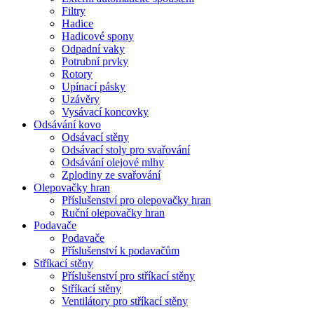
Filtry
Hadice
Hadicové spony
Odpadní vaky
Potrubní prvky
Rotory
Upínací pásky
Uzávěry
Vysávací koncovky
Odsávání kovo
Odsávací stěny
Odsávací stoly pro svařování
Odsávání olejové mlhy
Zplodiny ze svařování
Olepovačky hran
Příslušenství pro olepovačky hran
Ruční olepovačky hran
Podavače
Podavače
Příslušenství k podavačům
Stříkací stěny
Příslušenství pro stříkací stěny
Stříkací stěny
Ventilátory pro stříkací stěny