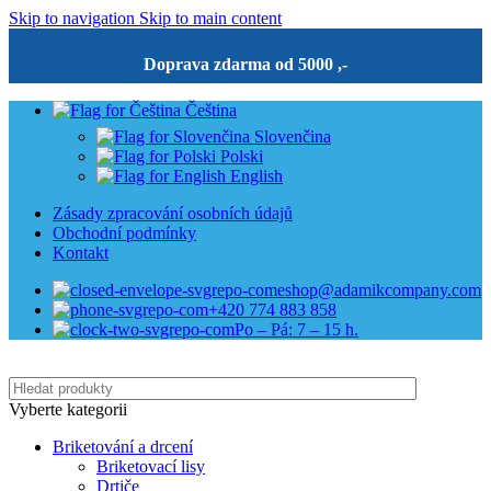
Skip to navigation
Skip to main content
Doprava zdarma od 5000 ,-
Čeština
Slovenčina
Polski
English
Zásady zpracování osobních údajů
Obchodní podmínky
Kontakt
eshop@adamikcompany.com
+420 774 883 858
Po – Pá: 7 – 15 h.
Vyberte kategorii
Briketování a drcení
Briketovací lisy
Drtiče