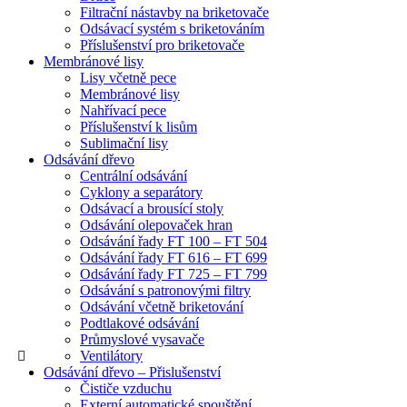
Filtrační nástavby na briketovače
Odsávací systém s briketováním
Příslušenství pro briketovače
Membránové lisy
Lisy včetně pece
Membránové lisy
Nahřívací pece
Příslušenství k lisům
Sublimační lisy
Odsávání dřevo
Centrální odsávání
Cyklony a separátory
Odsávací a brousící stoly
Odsávání olepovaček hran
Odsávání řady FT 100 – FT 504
Odsávání řady FT 616 – FT 699
Odsávání řady FT 725 – FT 799
Odsávání s patronovými filtry
Odsávání včetně briketování
Podtlakové odsávání
Průmyslové vysavače
Ventilátory
Odsávání dřevo – Přislušenství
Čističe vzduchu
Externí automatické spouštění