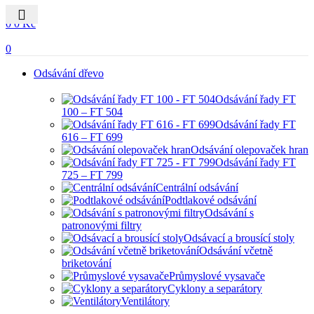
0
0
0
Kč
0
Odsávání dřevo
Odsávání řady FT
100 – FT 504
Odsávání řady FT
616 – FT 699
Odsávání olepovaček hran
Odsávání řady FT
725 – FT 799
Centrální odsávání
Podtlakové odsávání
Odsávání s
patronovými filtry
Odsávací a brousící stoly
Odsávání včetně
briketování
Průmyslové vysavače
Cyklony a separátory
Ventilátory