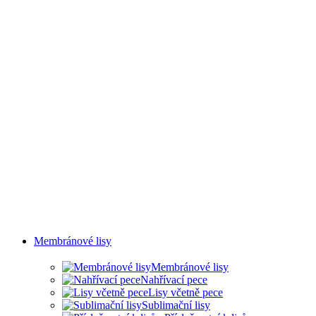
MLHY
Membránové lisy
Membránové lisy
Nahřívací pece
Lisy včetně pece
Sublimační lisy