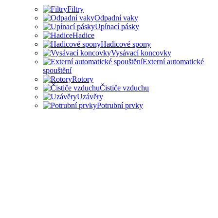
Filtry
Odpadní vaky
Upínací pásky
Hadice
Hadicové spony
Vysávací koncovky
Externí automatické
spouštění
Rotory
Čističe vzduchu
Uzávěry
Potrubní prvky
PŘÍSLUŠENSTVÍ PRO
ODSAVAČE