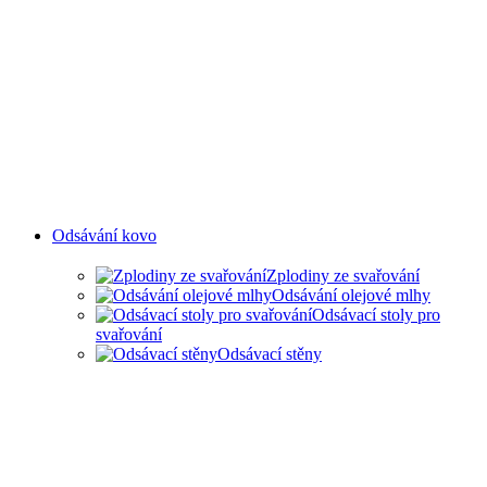
Odsávání kovo
Zplodiny ze svařování
Odsávání olejové mlhy
Odsávací stoly pro
svařování
Odsávací stěny
ODSAVANÍ ZPLODIN ZE
SVAŘOVÁNÍ A OLEJOVÉ