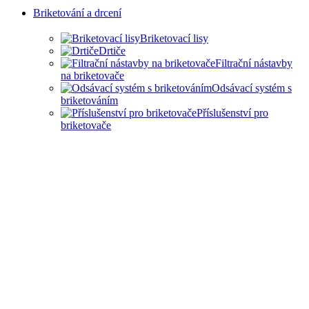
Briketování a drcení
Briketovací lisy
Drtiče
Filtrační nástavby
na briketovače
Odsávací systém s
briketováním
Příslušenství pro
briketovače
SAMOSTATNÉ
BRIKETOVAČE A DRTIČE
I KOMPLEXNÍ ŘEŠENÍ