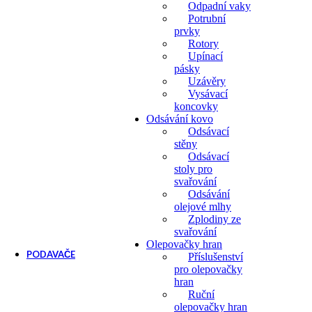
Odpadní vaky
Potrubní
prvky
Rotory
Upínací
pásky
Uzávěry
Vysávací
koncovky
Odsávání kovo
Odsávací
stěny
Odsávací
stoly pro
svařování
Odsávání
olejové mlhy
Zplodiny ze
svařování
Olepovačky hran
PODAVAČE
Příslušenství
pro olepovačky
Podavače
hran
Příslušenství k podavačům
Ruční
olepovačky hran