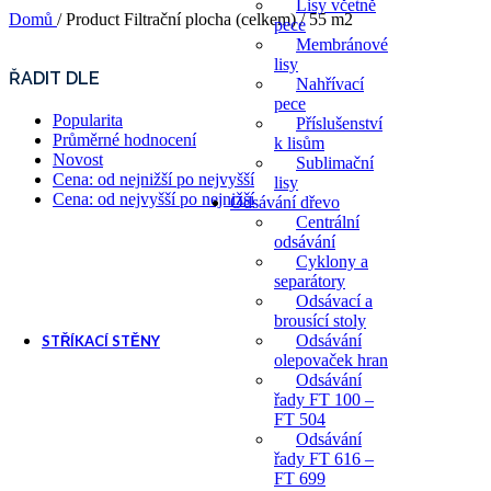
Lisy včetně
Domů
/
Product Filtrační plocha (celkem)
/
55 m2
pece
Membránové
lisy
ŘADIT DLE
Nahřívací
pece
Popularita
Příslušenství
Průměrné hodnocení
k lisům
Novost
Sublimační
Cena: od nejnižší po nejvyšší
lisy
Cena: od nejvyšší po nejnižší
Odsávání dřevo
Centrální
odsávání
Cyklony a
separátory
Odsávací a
brousící stoly
Odsávání
STŘÍKACÍ STĚNY
olepovaček hran
Odsávání
Stříkací stěny
řady FT 100 –
Příslušenství pro stříkací 
FT 504
Ventilátory pro stříkací stěn
Odsávání
řady FT 616 –
FT 699