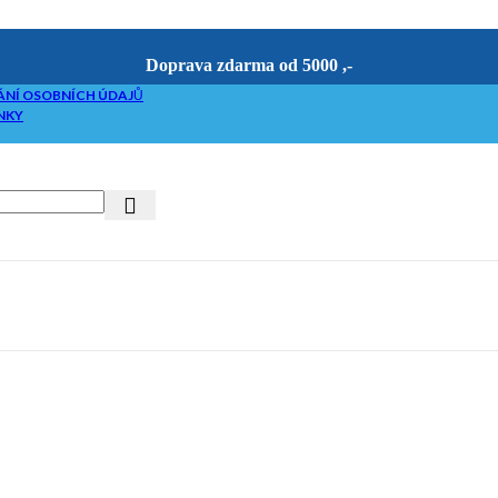
Doprava zdarma od 5000 ,-
NÍ OSOBNÍCH ÚDAJŮ
NKY
riketovače
etováním
če