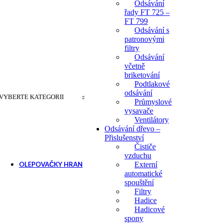
Odsávání
řady FT 725 –
FT 799
Odsávání s
patronovými
filtry
Odsávání
včetně
briketování
Podtlakové
odsávání
VYBERTE KATEGORII
Průmyslové
vysavače
Ventilátory
Odsávání dřevo –
Přislušenství
Čističe
vzduchu
OLEPOVAČKY HRAN
Externí
automatické
Ruční olepovačky hran
spouštění
Filtry
Příslušenství pro ole
Hadice
Hadicové
spony