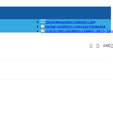
ESHOP@ADAMIKCOMPANY.COM
+420 774 883 858
PO – PÁ: 7 – 15 H
0
KČ
SAMOSTATNÉ
BRIKETOVAČE A
DRTIČE I