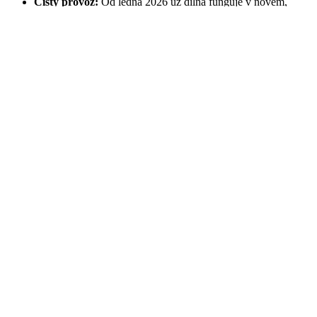
Čistý provoz:
Od ledna 2026 už dílna funguje v novém,
čistším standardu.
Největší odměnou pro nás je, že je zákazník s výsledkem maximálně
spokojený. Ukázalo se, že kombinace dobré přípravy (ze strany
klienta) a přesného návrhu (z naší strany) vede k výsledku, který
dává smysl technicky i ekonomicky.