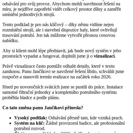
odsávání pro svůj provoz. Abychom mohli navrhnout řešení na
míru, je nejdříve zapotřebí vidět celkový prostor dílny a zaměřit
umístění jednotlivých strojů.
Tento podklad je pro nás klíčový – díky němu vidíme nejen
rozmístění strojů, ale i stavební dispozice haly, které ovlivňují
trasování potrubí. Jen tak můžeme vytvořit přesnou cenovou
nabídku.
Aby si klient mohl lépe představit, jak bude nový systém v jeho
prostorách vypadat a fungovat, doplnili jsme ji o
vizualizaci
.
Právě vizualizace často pomůže odhalit detaily, které v textu
zaniknou. Panu Jančíkovi se navržené řešení líbilo, schválili jsme
rozpočet a stanovili termín realizace na začátek roku 2026.
Hned po novoročních svátcích jsme se pustili do práce. Instalace
samotné filtrační jednotky a kompletního potrubního systému
proběhla hladce a podle plánu.
Co tato změna panu Jančíkovi přinesla?
Vysoký podtlak:
Odsávání přesně tam, kde vzniká prach.
Systém na klíč:
Žádné provizorní hadice, ale profesionální
potrubní rozvod.