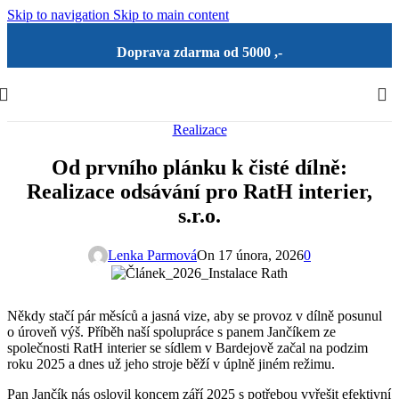
Skip to navigation
Skip to main content
Doprava zdarma od 5000 ,-
Realizace
Od prvního plánku k čisté dílně:
Realizace odsávání pro RatH interier,
s.r.o.
Lenka Parmová
On 17 února, 2026
0
Někdy stačí pár měsíců a jasná vize, aby se provoz v dílně posunul
o úroveň výš. Příběh naší spolupráce s panem Jančíkem ze
společnosti RatH interier se sídlem v Bardejově začal na podzim
roku 2025 a dnes už jeho stroje běží v úplně jiném režimu.
Pan Jančík nás oslovil koncem září 2025 s potřebou vyřešit efektivní