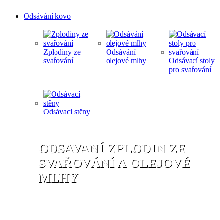
Odsávání kovo
Zplodiny ze
Odsávání
svařování
olejové mlhy
Odsávací stoly
pro svařování
Odsávací stěny
ODSAVANÍ ZPLODIN ZE
SVAŘOVÁNÍ A OLEJOVÉ
MLHY