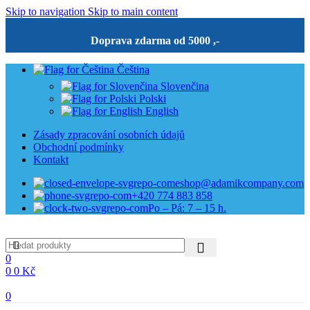
Skip to navigation
Skip to main content
Doprava zdarma od 5000 ,-
Čeština
Slovenčina
Polski
English
Zásady zpracování osobních údajů
Obchodní podmínky
Kontakt
eshop@adamikcompany.com
+420 774 883 858
Po – Pá: 7 – 15 h.
0
0
0
Kč
0