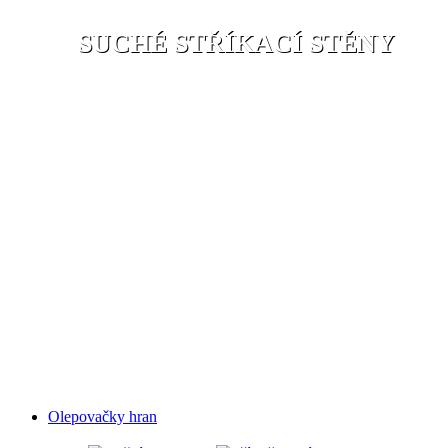
SUCHÉ STŘÍKACÍ STĚNY
Olepovačky hran