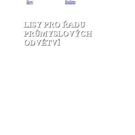
lisy
lisům
LISY PRO ŘADU
PRŮMYSLOVÝCH
ODVĚTVÍ