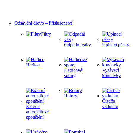
Odsávání dřevo – Přislušenství
Filtry
Odpadní vaky
Upínací pásky
Hadice
Hadicové
Vysávací
spony
koncovky
Rotory
Čističe
Externí
vzduchu
automatické
spouštění