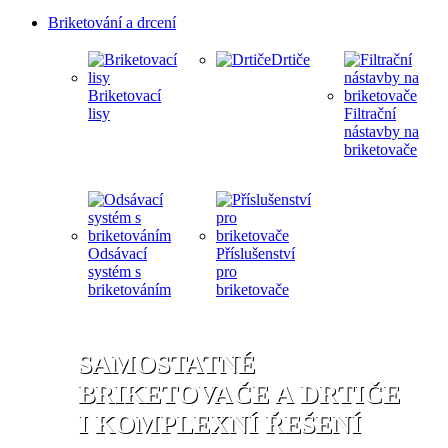
Briketování a drcení
Drtiče
Briketovací
lisy
Filtrační
nástavby na
briketovače
Odsávací
Příslušenství
systém s
pro
briketováním
briketovače
SAMOSTATNÉ
BRIKETOVAČE A DRTIČE
I KOMPLEXNÍ ŘEŠENÍ