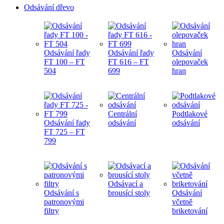
Odsávání dřevo
Odsávání řady
Odsávání řady
Odsávání
FT 100 – FT
FT 616 – FT
olepovaček
504
699
hran
Centrální
Podtlakové
Odsávání řady
odsávání
odsávání
FT 725 – FT
799
Odsávací a
Odsávání s
brousící stoly
Odsávání
patronovými
včetně
filtry
briketování