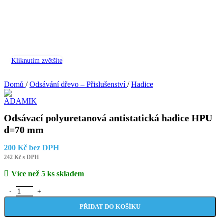
Kliknutím zvětšíte
Domů
/
Odsávání dřevo – Přislušenství
/
Hadice
Odsávací polyuretanová antistatická hadice HPU
d=70 mm
200
Kč
bez DPH
242
Kč
s DPH
Více než 5 ks skladem
Odsávací polyuretanová antistatická hadice HPU d=70 mm množství
PŘIDAT DO KOŠÍKU