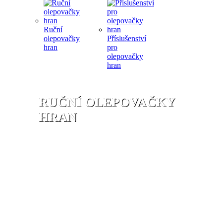
Ruční
olepovačky
Příslušenství
hran
pro
olepovačky
hran
RUČNÍ OLEPOVAČKY
HRAN