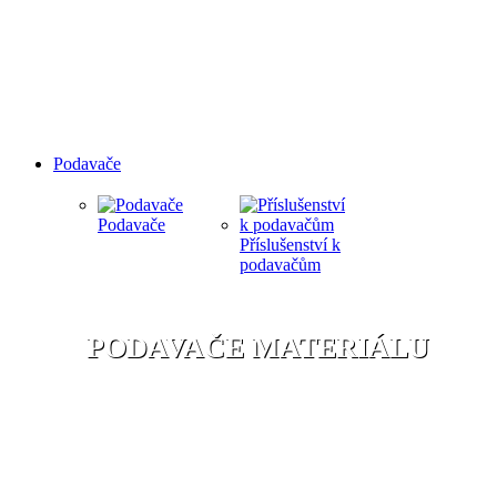
Podavače
Podavače
Příslušenství k
podavačům
PODAVAČE MATERIÁLU