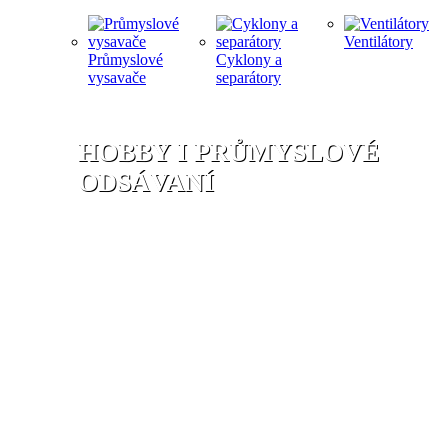
Ventilátory
Průmyslové
Cyklony a
vysavače
separátory
HOBBY I PRŮMYSLOVÉ
ODSÁVANÍ