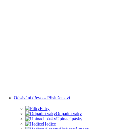
Odsávání dřevo – Přislušenství
Filtry
Odpadní vaky
Upínací pásky
Hadice