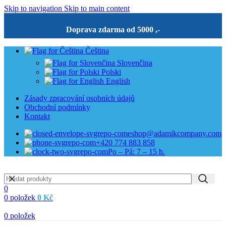
Skip to navigation
Skip to main content
Doprava zdarma od 5000 ,-
Čeština
Slovenčina
Polski
English
Zásady zpracování osobních údajů
Obchodní podmínky
Kontakt
eshop@adamikcompany.com
+420 774 883 858
Po – Pá: 7 – 15 h.
0
0
položek
0
Kč
0
položek