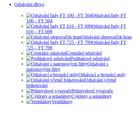
Odsávání dřevo
Odsávání řady FT
100 – FT 504
Odsávání řady FT
616 – FT 699
Odsávání olepovaček hran
Odsávání řady FT
725 – FT 799
Centrální odsávání
Podtlakové odsávání
Odsávání s
patronovými filtry
Odsávací a brousící stoly
Odsávání včetně
briketování
Průmyslové vysavače
Cyklony a separátory
Ventilátory
HOBBY I PRŮMYSLOVÉ
ODSÁVANÍ