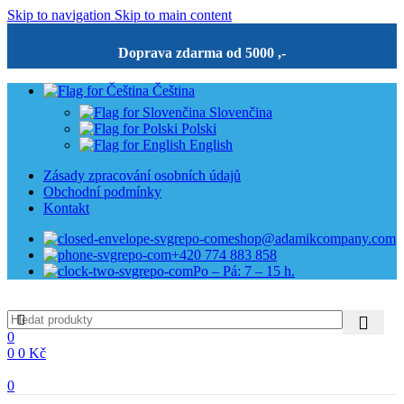
Skip to navigation
Skip to main content
Doprava zdarma od 5000 ,-
Čeština
Slovenčina
Polski
English
Zásady zpracování osobních údajů
Obchodní podmínky
Kontakt
eshop@adamikcompany.com
+420 774 883 858
Po – Pá: 7 – 15 h.
0
0
0
Kč
0