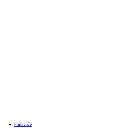
RUČNÍ OLEPOVAČKY
HRAN
Podavače