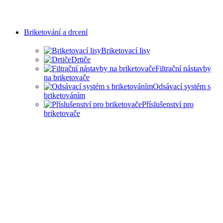
Briketování a drcení
Briketovací lisy
Drtiče
Filtrační nástavby
na briketovače
Odsávací systém s
briketováním
Příslušenství pro
briketovače
SAMOSTATNÉ
BRIKETOVAČE A DRTIČE
I KOMPLEXNÍ ŘEŠENÍ