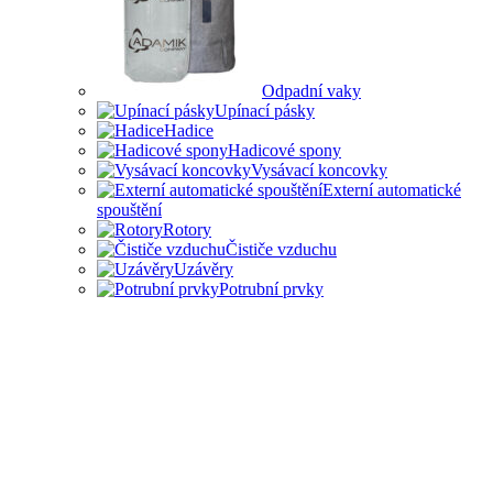
Odpadní vaky
Upínací pásky
Hadice
Hadicové spony
Vysávací koncovky
Externí automatické
spouštění
Rotory
Čističe vzduchu
Uzávěry
Potrubní prvky
PŘÍSLUŠENSTVÍ PRO
ODSAVAČE