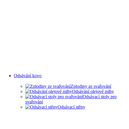
Odsávání kovo
Zplodiny ze svařování
Odsávání olejové mlhy
Odsávací stoly pro
svařování
Odsávací stěny
ODSAVANÍ ZPLODIN ZE