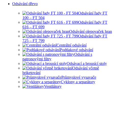
Odsávání dřevo
Odsávání řady FT
100 – FT 504
Odsávání řady FT
616 – FT 699
Odsávání olepovaček hran
Odsávání řady FT
725 – FT 799
Centrální odsávání
Podtlakové odsávání
Odsávání s
patronovými filtry
Odsávací a brousící stoly
Odsávání včetně
briketování
Průmyslové vysavače
Cyklony a separátory
Ventilátory
HOBBY I PRŮMYSLOVÉ
ODSÁVANÍ