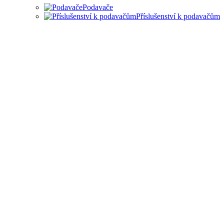
Podavače
Příslušenství k podavačům
PODAVAČE MATERIÁLU