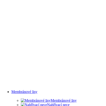
SVAŘOVÁNÍ A OLEJOVÉ
MLHY
Membránové lisy
Membránové lisy
Nahřívací pece