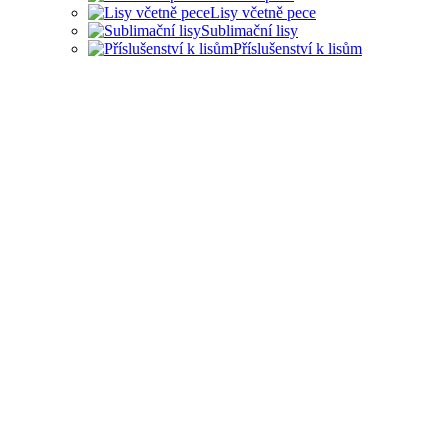
Lisy včetně pece
Sublimační lisy
Příslušenství k lisům
LISY PRO ŘADU
PRŮMYSLOVÝCH
ODVĚTVÍ