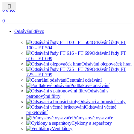
0
0
0
Kč
0
Odsávání dřevo
Odsávání řady FT
100 – FT 504
Odsávání řady FT
616 – FT 699
Odsávání olepovaček hran
Odsávání řady FT
725 – FT 799
Centrální odsávání
Podtlakové odsávání
Odsávání s
patronovými filtry
Odsávací a brousící stoly
Odsávání včetně
briketování
Průmyslové vysavače
Cyklony a separátory
Ventilátory