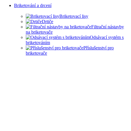
Briketování a drcení
Briketovací lisy
Drtiče
Filtrační nástavby
na briketovače
Odsávací systém s
briketováním
Příslušenství pro
briketovače
SAMOSTATNÉ
BRIKETOVAČE A DRTIČE I
KOMPLEXNÍ ŘEŠENÍ