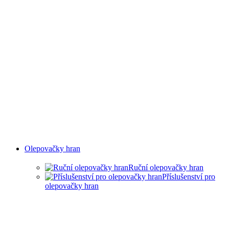
Olepovačky hran
Ruční olepovačky hran
Příslušenství pro
olepovačky hran
RUČNÍ OLEPOVAČKY HRAN