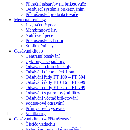
Filtrační nástavby na briketovače
Odsávací systém s briketováním
Příslušenství pro briketovače
Membránové lisy
Lisy včetně pece
Membránové lisy
Nahřívací pece
Příslušenství k lisům
Sublimační lisy
Odsávání dřevo
Centrální odsávání
Cyklony a separátory
Odsávací a brousící stoly
Odsávání olepovaček hran
Odsávání řady FT 100 – FT 504
Odsávání řady FT 616 – FT 699
Odsávání řady FT 725 – FT 799
Odsávání s patronovými filtry
Odsávání včetně briketování
Podtlakové odsávání
Průmyslové vysavače
Ventilátory
Odsávání dřevo – Přislušenství
Čističe vzduchu
Externí automatické spouštění