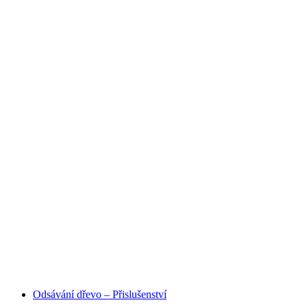
HOBBY I PRŮMYSLOVÉ
ODSÁVANÍ
Odsávání dřevo – Přislušenství