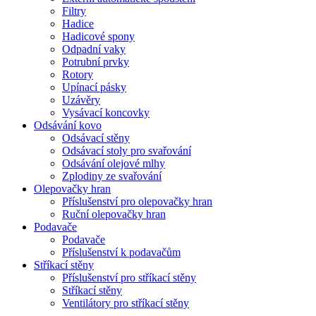
Filtry
Hadice
Hadicové spony
Odpadní vaky
Potrubní prvky
Rotory
Upínací pásky
Uzávěry
Vysávací koncovky
Odsávání kovo
Odsávací stěny
Odsávací stoly pro svařování
Odsávání olejové mlhy
Zplodiny ze svařování
Olepovačky hran
Příslušenství pro olepovačky hran
Ruční olepovačky hran
Podavače
Podavače
Příslušenství k podavačům
Stříkací stěny
Příslušenství pro stříkací stěny
Stříkací stěny
Ventilátory pro stříkací stěny