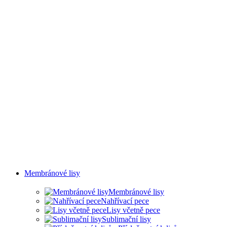
MLHY
Membránové lisy
Membránové lisy
Nahřívací pece
Lisy včetně pece
Sublimační lisy