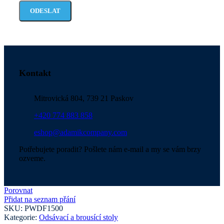
Ponechte
toto
pole
prázdné.
Kontakt
Mitrovická 804, 739 21 Paskov
+420 774 883 858
eshop@adamikcompany.com
Potřebujete poradit? Pošlete nám e-mail a my se vám brzy
ozveme.
Porovnat
Přidat na seznam přání
SKU:
PWDF1500
Kategorie:
Odsávací a brousící stoly