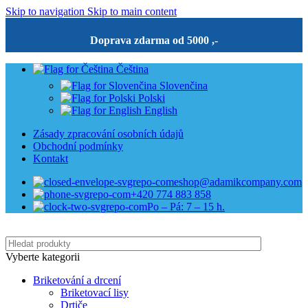
Skip to navigation
Skip to main content
Doprava zdarma od 5000 ,-
Čeština
Slovenčina
Polski
English
Zásady zpracování osobních údajů
Obchodní podmínky
Kontakt
eshop@adamikcompany.com
+420 774 883 858
Po – Pá: 7 – 15 h.
Vyberte kategorii
Briketování a drcení
Briketovací lisy
Drtiče