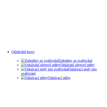
Odsávání kovo
Zplodiny ze svařování
Odsávání olejové mlhy
Odsávací stoly pro
svařování
Odsávací stěny
ODSAVANÍ ZPLODIN ZE
SVAŘOVÁNÍ A OLEJOVÉ