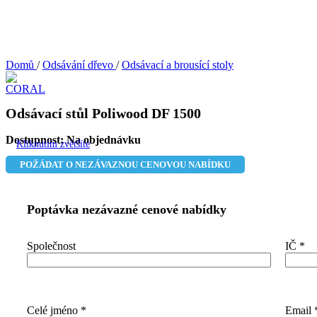
Domů
/
Odsávání dřevo
/
Odsávací a brousící stoly
Odsávací stůl Poliwood DF 1500
Dostupnost:
Na objednávku
Kliknutím zvětšíte
POŽÁDAT O NEZÁVAZNOU CENOVOU NABÍDKU
Poptávka nezávazné cenové nabídky
Společnost
IČ
*
Celé jméno
*
Email