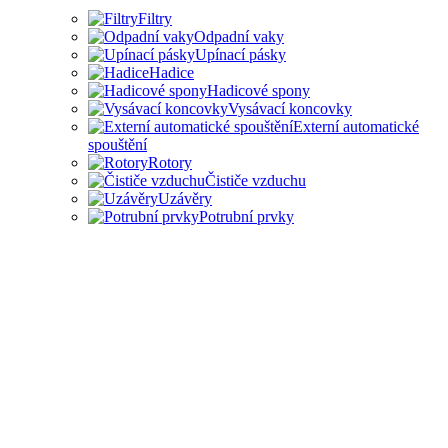
Filtry
Odpadní vaky
Upínací pásky
Hadice
Hadicové spony
Vysávací koncovky
Externí automatické
spouštění
Rotory
Čističe vzduchu
Uzávěry
Potrubní prvky
PŘÍSLUŠENSTVÍ PRO
ODSAVAČE