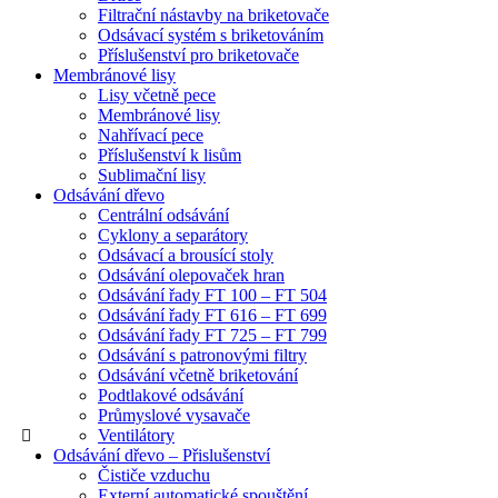
Filtrační nástavby na briketovače
Odsávací systém s briketováním
Příslušenství pro briketovače
Membránové lisy
Lisy včetně pece
Membránové lisy
Nahřívací pece
Příslušenství k lisům
Sublimační lisy
Odsávání dřevo
Centrální odsávání
Cyklony a separátory
Odsávací a brousící stoly
Odsávání olepovaček hran
Odsávání řady FT 100 – FT 504
Odsávání řady FT 616 – FT 699
Odsávání řady FT 725 – FT 799
Odsávání s patronovými filtry
Odsávání včetně briketování
Podtlakové odsávání
Průmyslové vysavače
Ventilátory
Odsávání dřevo – Přislušenství
Čističe vzduchu
Externí automatické spouštění