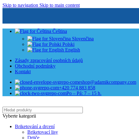
Skip to navigation
Skip to main content
Čeština
Slovenčina
Polski
English
Zásady zpracování osobních údajů
Obchodní podmínky
Kontakt
eshop@adamikcompany.com
+420 774 883 858
Po – Pá: 7 – 15 h.
Vyberte kategorii
Briketování a drcení
Briketovací lisy
Drtiče