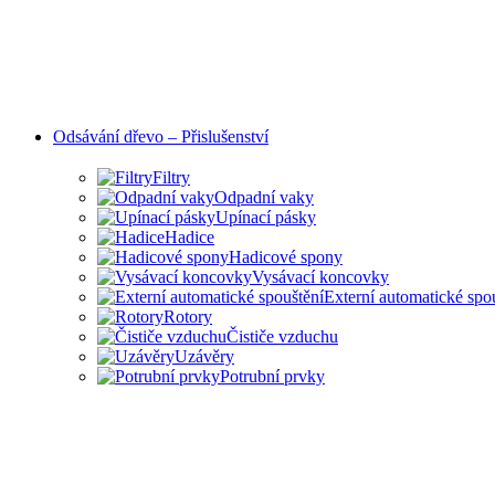
Odsávání dřevo – Přislušenství
Filtry
Odpadní vaky
Upínací pásky
Hadice
Hadicové spony
Vysávací koncovky
Externí automatické spo
Rotory
Čističe vzduchu
Uzávěry
Potrubní prvky