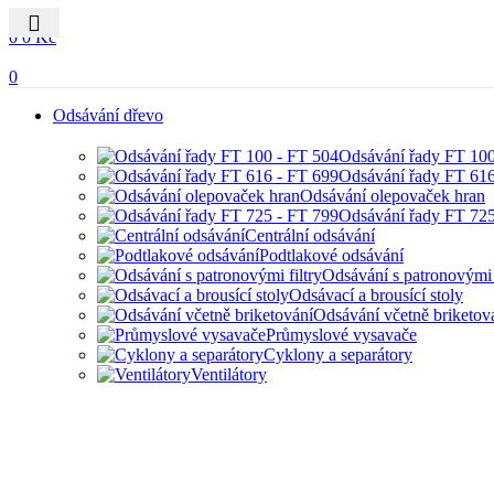
0
0
0
Kč
0
Odsávání dřevo
Odsávání řady FT 10
Odsávání řady FT 61
Odsávání olepovaček hran
Odsávání řady FT 72
Centrální odsávání
Podtlakové odsávání
Odsávání s patronovými f
Odsávací a brousící stoly
Odsávání včetně briketov
Průmyslové vysavače
Cyklony a separátory
Ventilátory