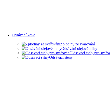
Odsávání kovo
Zplodiny ze svařování
Odsávání olejové mlhy
Odsávací stoly pro svařo
Odsávací stěny