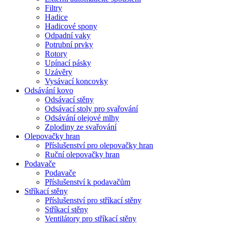
Filtry
Hadice
Hadicové spony
Odpadní vaky
Potrubní prvky
Rotory
Upínací pásky
Uzávěry
Vysávací koncovky
Odsávání kovo
Odsávací stěny
Odsávací stoly pro svařování
Odsávání olejové mlhy
Zplodiny ze svařování
Olepovačky hran
Příslušenství pro olepovačky hran
Ruční olepovačky hran
Podavače
Podavače
Příslušenství k podavačům
Stříkací stěny
Příslušenství pro stříkací stěny
Stříkací stěny
Ventilátory pro stříkací stěny