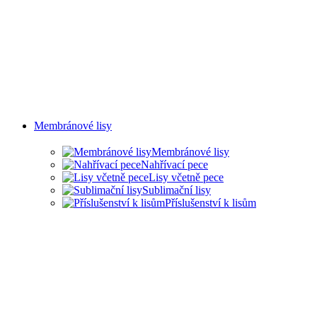
Membránové lisy
Membránové lisy
Nahřívací pece
Lisy včetně pece
Sublimační lisy
Příslušenství k lisům