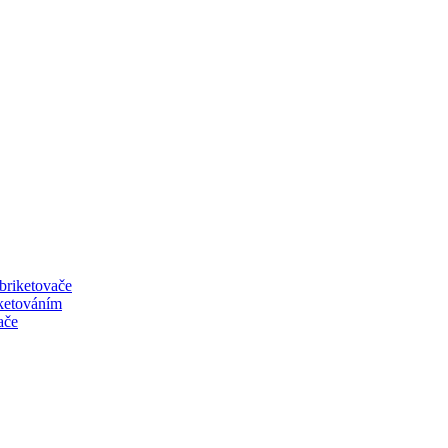
 briketovače
iketováním
ače