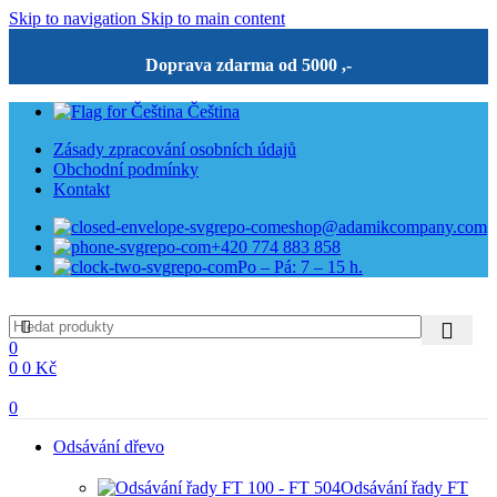
Skip to navigation
Skip to main content
Doprava zdarma od 5000 ,-
Čeština
Zásady zpracování osobních údajů
Obchodní podmínky
Kontakt
eshop@adamikcompany.com
+420 774 883 858
Po – Pá: 7 – 15 h.
0
0
0
Kč
0
Odsávání dřevo
Odsávání řady FT