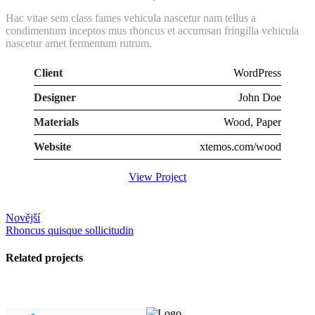
Hac vitae sem class fames vehicula nascetur nam tellus a
condimentum inceptos mus rhoncus et accumsan fringilla vehicula
nascetur amet fermentum rutrum.
Client
WordPress
Designer
John Doe
Materials
Wood, Paper
Website
xtemos.com/wood
View Project
Novější
Rhoncus quisque sollicitudin
Related projects