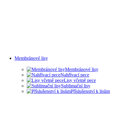
Membránové lisy
Membránové lisy
Nahřívací pece
Lisy včetně pece
Sublimační lisy
Příslušenství k lisům
LISY PRO ŘADU
PRŮMYSLOVÝCH
ODVĚTVÍ