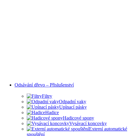
Odsávání dřevo – Přislušenství
Filtry
Odpadní vaky
Upínací pásky
Hadice
Hadicové spony
Vysávací koncovky
Externí automatické
spouštění