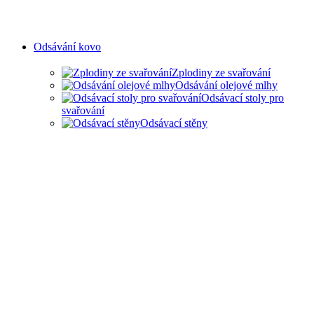
Odsávání kovo
Zplodiny ze svařování
Odsávání olejové mlhy
Odsávací stoly pro
svařování
Odsávací stěny
ODSAVANÍ ZPLODIN ZE
SVAŘOVÁNÍ A OLEJOVÉ
MLHY