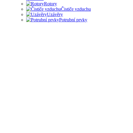
Rotory
Čističe vzduchu
Uzávěry
Potrubní prvky
PŘÍSLUŠENSTVÍ PRO
ODSAVAČE