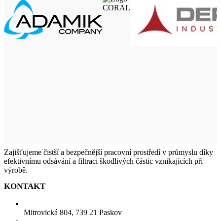
Accessories
Imperdiet
mauris a
nontin
Zajišťujeme čistší a bezpečnější pracovní prostředí v průmyslu díky
efektivnímu odsávání a filtraci škodlivých částic vznikajících při
výrobě.
KONTAKT
Mitrovická 804, 739 21 Paskov