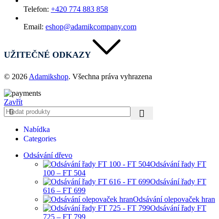
Telefon:
+420 774 883 858
Email:
eshop@adamikcompany.com
UŽITEČNÉ ODKAZY
© 2026
Adamikshop
. Všechna práva vyhrazena
Zavřít
Nabídka
Categories
Odsávání dřevo
Odsávání řady FT
100 – FT 504
Odsávání řady FT
616 – FT 699
Odsávání olepovaček hran
Odsávání řady FT
725 – FT 799