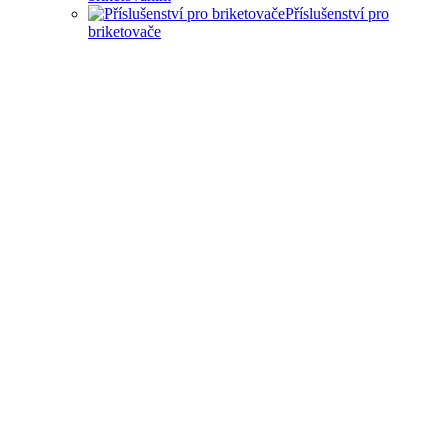
Příslušenství pro
briketovače
SAMOSTATNÉ
BRIKETOVAČE A DRTIČE
I KOMPLEXNÍ ŘEŠENÍ