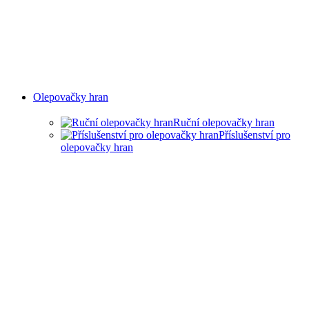
Olepovačky hran
Ruční olepovačky hran
Příslušenství pro
olepovačky hran
RUČNÍ OLEPOVAČKY
HRAN