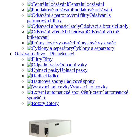
Centrální odsávání
Podtlakové odsávání
Odsávání s
patronovými filtry
Odsávací a brousící stoly
Odsávání včetně
briketování
Průmyslové vysavače
Cyklony a separátory
Odsávání dřevo – Přislušenství
Filtry
Odpadní vaky
Upínací pásky
Hadice
Hadicové spony
Vysávací koncovky
Externí automatické
spouštění
Rotory