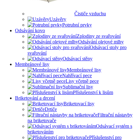
Čističe vzduchu
Uzávěry
Potrubní prvky
Odsávání kovo
Zplodiny ze svařování
Odsávání olejové mlhy
Odsávací stoly pro
svařování
Odsávací stěny
Membránové lisy
Membránové lisy
Nahřívací pece
Lisy včetně pece
Sublimační lisy
Příslušenství k lisům
Briketování a drcení
Briketovací lisy
Drtiče
Filtrační nástavby
na briketovače
Odsávací systém s
briketováním
Příslušenství pro