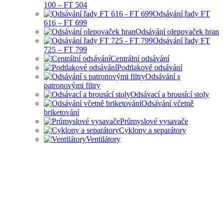
100 – FT 504
Odsávání řady FT
616 – FT 699
Odsávání olepovaček hran
Odsávání řady FT
725 – FT 799
Centrální odsávání
Podtlakové odsávání
Odsávání s
patronovými filtry
Odsávací a brousící stoly
Odsávání včetně
briketování
Průmyslové vysavače
Cyklony a separátory
Ventilátory
HOBBY I PRŮMYSLOVÉ
ODSÁVANÍ