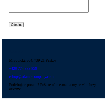
Ponechte
toto
pole
prázdné.
Kontakt
Mitrovická 804, 739 21 Paskov
+420 774 883 858
eshop@adamikcompany.com
Potřebujete poradit? Pošlete nám e-mail a my se vám brzy
ozveme.