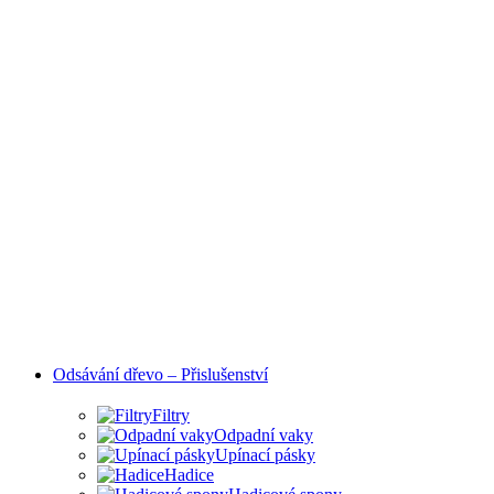
Odsávání dřevo – Přislušenství
Filtry
Odpadní vaky
Upínací pásky
Hadice