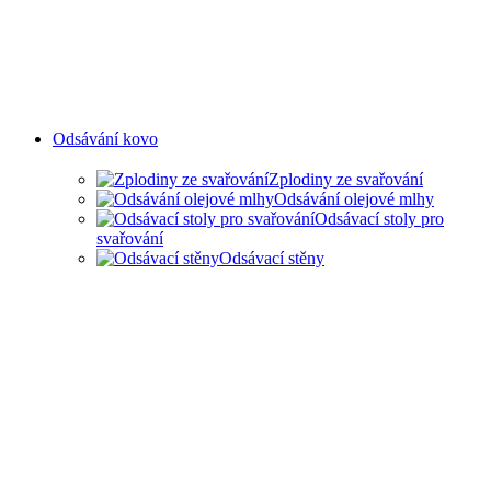
Odsávání kovo
Zplodiny ze svařování
Odsávání olejové mlhy
Odsávací stoly pro
svařování
Odsávací stěny
ODSAVANÍ ZPLODIN ZE
SVAŘOVÁNÍ A OLEJOVÉ
MLHY