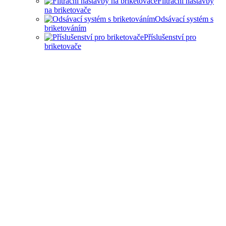
Filtrační nástavby
na briketovače
Odsávací systém s
briketováním
Příslušenství pro
briketovače
SAMOSTATNÉ
BRIKETOVAČE A DRTIČE
I KOMPLEXNÍ ŘEŠENÍ