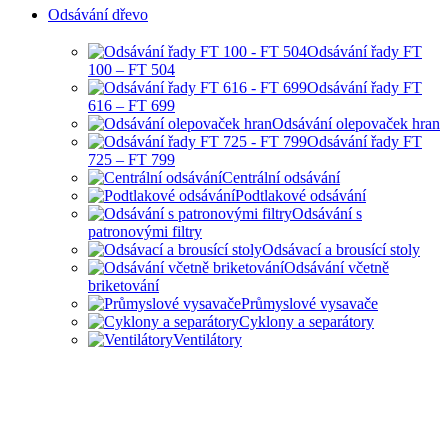
Odsávání dřevo
Odsávání řady FT
100 – FT 504
Odsávání řady FT
616 – FT 699
Odsávání olepovaček hran
Odsávání řady FT
725 – FT 799
Centrální odsávání
Podtlakové odsávání
Odsávání s
patronovými filtry
Odsávací a brousící stoly
Odsávání včetně
briketování
Průmyslové vysavače
Cyklony a separátory
Ventilátory
HOBBY I PRŮMYSLOVÉ
ODSÁVANÍ