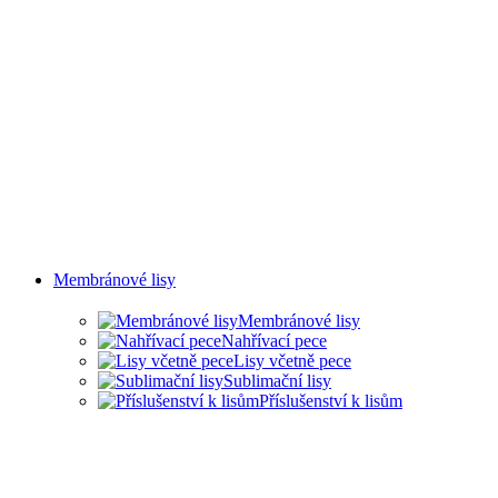
Membránové lisy
Membránové lisy
Nahřívací pece
Lisy včetně pece
Sublimační lisy
Příslušenství k lisům
LISY PRO ŘADU