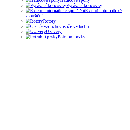
Hadicové spony
Vysávací koncovky
Externí automatické
spouštění
Rotory
Čističe vzduchu
Uzávěry
Potrubní prvky
PŘÍSLUŠENSTVÍ PRO
ODSAVAČE