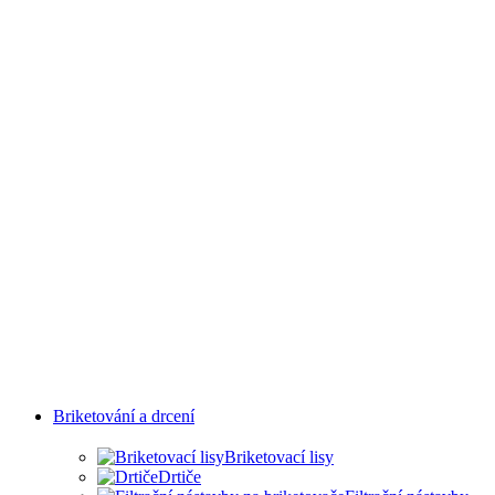
PRŮMYSLOVÝCH
ODVĚTVÍ
Briketování a drcení
Briketovací lisy
Drtiče