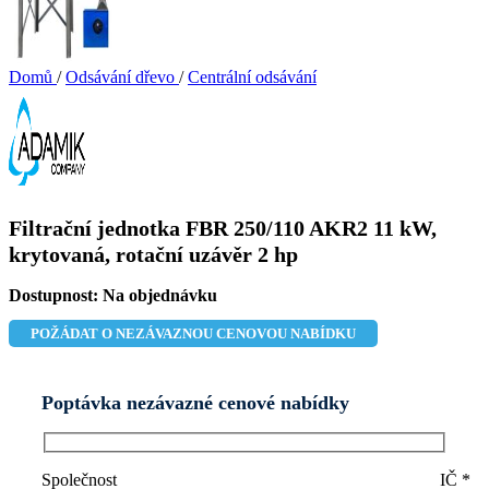
Domů
/
Odsávání dřevo
/
Centrální odsávání
Filtrační jednotka FBR 250/110 AKR2 11 kW,
krytovaná, rotační uzávěr 2 hp
Dostupnost:
Na objednávku
POŽÁDAT O NEZÁVAZNOU CENOVOU NABÍDKU
Poptávka nezávazné cenové nabídky
Společnost
IČ
*