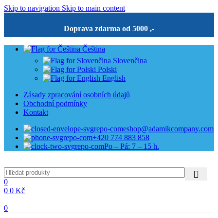
Skip to navigation
Skip to main content
Doprava zdarma od 5000 ,-
Čeština
Slovenčina
Polski
English
Zásady zpracování osobních údajů
Obchodní podmínky
Kontakt
eshop@adamikcompany.com
+420 774 883 858
Po – Pá: 7 – 15 h.
0
0
0
Kč
0