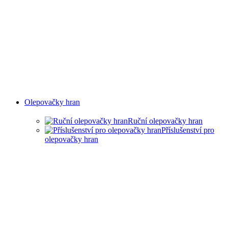
Olepovačky hran
Ruční olepovačky hran
Příslušenství pro
olepovačky hran
RUČNÍ OLEPOVAČKY
HRAN