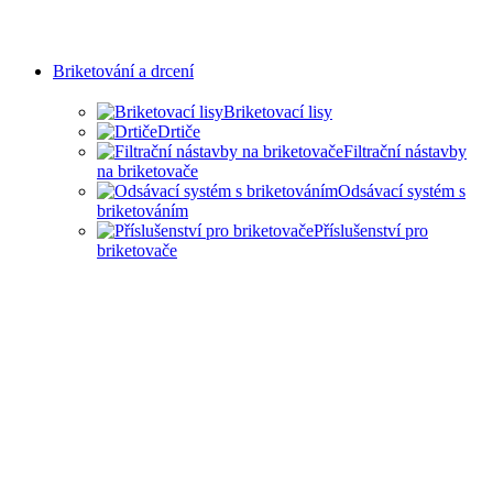
Briketování a drcení
Briketovací lisy
Drtiče
Filtrační nástavby
na briketovače
Odsávací systém s
briketováním
Příslušenství pro
briketovače
SAMOSTATNÉ
BRIKETOVAČE A DRTIČE
I KOMPLEXNÍ ŘEŠENÍ