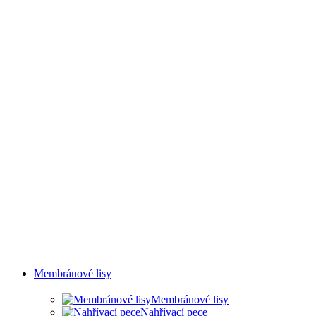
SVAŘOVÁNÍ A OLEJOVÉ
MLHY
Membránové lisy
Membránové lisy
Nahřívací pece