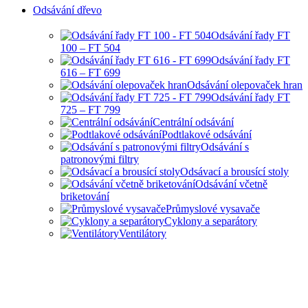
Odsávání dřevo
Odsávání řady FT
100 – FT 504
Odsávání řady FT
616 – FT 699
Odsávání olepovaček hran
Odsávání řady FT
725 – FT 799
Centrální odsávání
Podtlakové odsávání
Odsávání s
patronovými filtry
Odsávací a brousící stoly
Odsávání včetně
briketování
Průmyslové vysavače
Cyklony a separátory
Ventilátory
HOBBY I PRŮMYSLOVÉ
ODSÁVANÍ