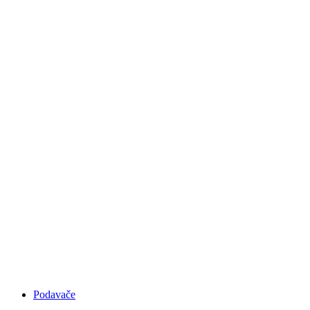
RUČNÍ OLEPOVAČKY
HRAN
Podavače