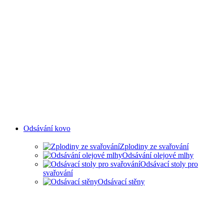
Odsávání kovo
Zplodiny ze svařování
Odsávání olejové mlhy
Odsávací stoly pro
svařování
Odsávací stěny
ODSAVANÍ ZPLODIN ZE