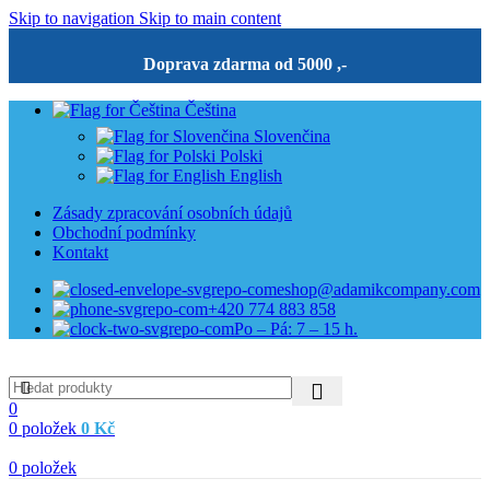
Skip to navigation
Skip to main content
Doprava zdarma od 5000 ,-
Čeština
Slovenčina
Polski
English
Zásady zpracování osobních údajů
Obchodní podmínky
Kontakt
eshop@adamikcompany.com
+420 774 883 858
Po – Pá: 7 – 15 h.
0
0
položek
0
Kč
0
položek