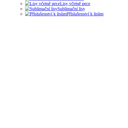
Lisy včetně pece
Sublimační lisy
Příslušenství k lisům
LISY PRO ŘADU
PRŮMYSLOVÝCH
ODVĚTVÍ