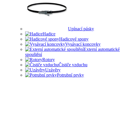
Upínací pásky
Hadice
Hadicové spony
Vysávací koncovky
Externí automatické
spouštění
Rotory
Čističe vzduchu
Uzávěry
Potrubní prvky
PŘÍSLUŠENSTVÍ PRO
ODSAVAČE