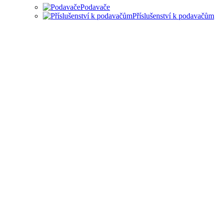
Podavače
Příslušenství k podavačům
PODAVAČE MATERIÁLU