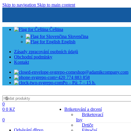
Skip to navigation
Skip to main content
Čeština
Slovenčina
English
Zásady zpracování osobních údajů
Obchodní podmínky
Kontakt
eshop@adamikcompany.com
+420 774 883 858
Po – Pá: 7 – 15 h.
0
0
0
Kč
Briketování a drcení
Briketovací
0
lisy
Drtiče
Odsávání dřevo
Filtrační