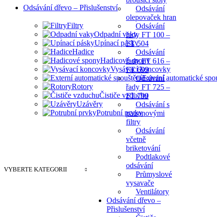
Odsávání dřevo – Přislušenství
Odsávání
olepovaček hran
Filtry
Odsávání
Odpadní vaky
řady FT 100 –
Upínací pásky
FT 504
Hadice
Odsávání
Hadicové spony
řady FT 616 –
Vysávací koncovky
FT 699
Externí automatické spo
Odsávání
Rotory
řady FT 725 –
Čističe vzduchu
FT 799
Uzávěry
Odsávání s
Potrubní prvky
patronovými
filtry
Odsávání
včetně
briketování
Podtlakové
odsávání
VYBERTE KATEGORII
Průmyslové
vysavače
Ventilátory
Odsávání dřevo –
Přislušenství