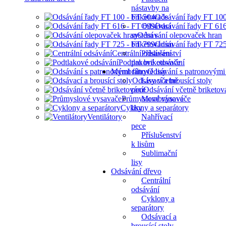
nástavby na
briketovače
Odsávání řady FT 10
Odsávací
Odsávání řady FT 61
systém s
Odsávání olepovaček hran
briketováním
Odsávání řady FT 72
Centrální odsávání
Příslušenství
Podtlakové odsávání
pro briketovače
Membránové lisy
Odsávání s patronovými f
Odsávací a brousící stoly
Lisy včetně
pece
Odsávání včetně briketov
Průmyslové vysavače
Membránové
Cyklony a separátory
lisy
Ventilátory
Nahřívací
pece
Příslušenství
k lisům
Sublimační
lisy
Odsávání dřevo
Centrální
odsávání
Cyklony a
separátory
Odsávací a
brousící stoly