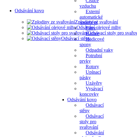
Čističe
vzduchu
Odsávání kovo
Externí
automatické
Zplodiny ze svařování
spouštění
Odsávání olejové mlhy
Filtry
Odsávací stoly pro svařo
Hadice
Odsávací stěny
Hadicové
spony
Odpadní vaky
Potrubní
prvky
Rotory
Upínací
pásky
Uzávěry
Vysávací
koncovky
Odsávání kovo
Odsávací
stěny
Odsávací
stoly pro
svařování
Odsávání