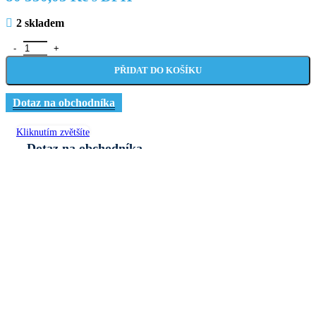
2 skladem
Odsavač prachu ADAMIK FT 400 VPEAM množství
PŘIDAT DO KOŠÍKU
Dotaz na obchodníka
Kliknutím zvětšíte
Dotaz na obchodníka
Společnost
IČ
*
Celé jméno
*
Email
Telefon
*
Země