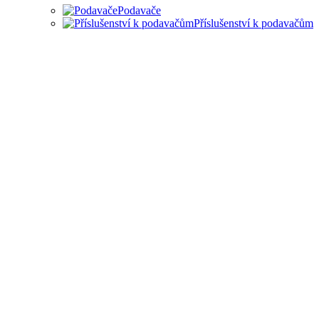
Podavače
Příslušenství k podavačům
PODAVAČE MATERIÁLU