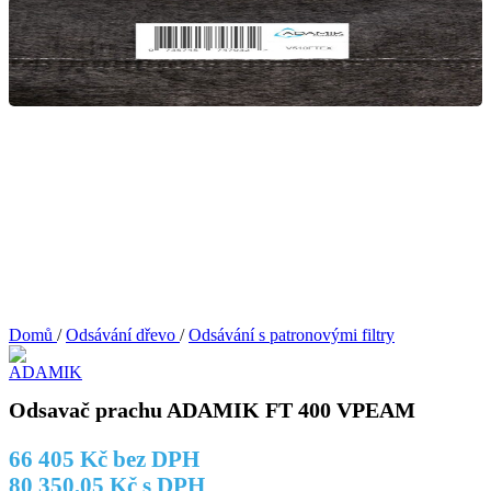
Domů
/
Odsávání dřevo
/
Odsávání s patronovými filtry
Odsavač prachu ADAMIK FT 400 VPEAM
66 405
Kč
bez DPH
80 350,05
Kč
s DPH