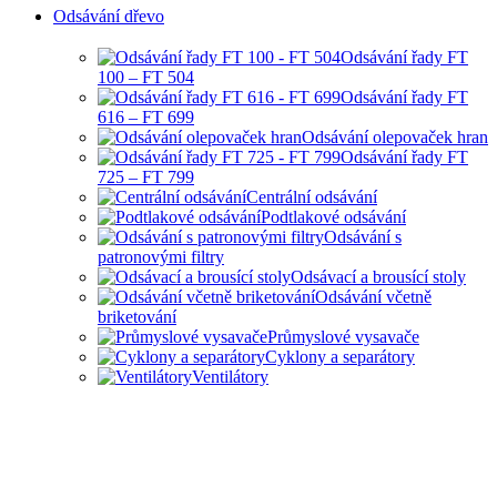
Odsávání dřevo
Odsávání řady FT
100 – FT 504
Odsávání řady FT
616 – FT 699
Odsávání olepovaček hran
Odsávání řady FT
725 – FT 799
Centrální odsávání
Podtlakové odsávání
Odsávání s
patronovými filtry
Odsávací a brousící stoly
Odsávání včetně
briketování
Průmyslové vysavače
Cyklony a separátory
Ventilátory
HOBBY I PRŮMYSLOVÉ
ODSÁVANÍ