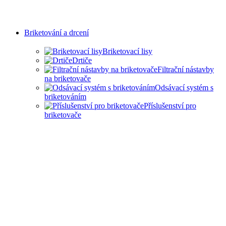
Briketování a drcení
Briketovací lisy
Drtiče
Filtrační nástavby
na briketovače
Odsávací systém s
briketováním
Příslušenství pro
briketovače
SAMOSTATNÉ
BRIKETOVAČE A DRTIČE
I KOMPLEXNÍ ŘEŠENÍ