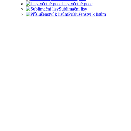
Lisy včetně pece
Sublimační lisy
Příslušenství k lisům
LISY PRO ŘADU
PRŮMYSLOVÝCH
ODVĚTVÍ