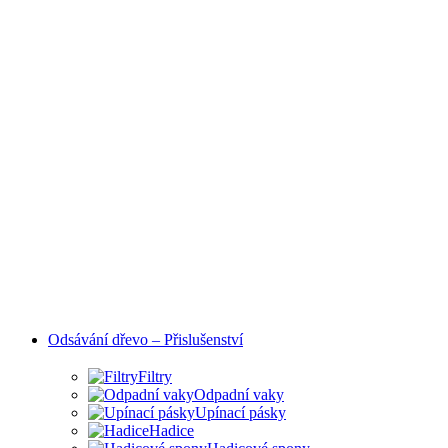
Odsávání dřevo – Přislušenství
Filtry
Odpadní vaky
Upínací pásky
Hadice