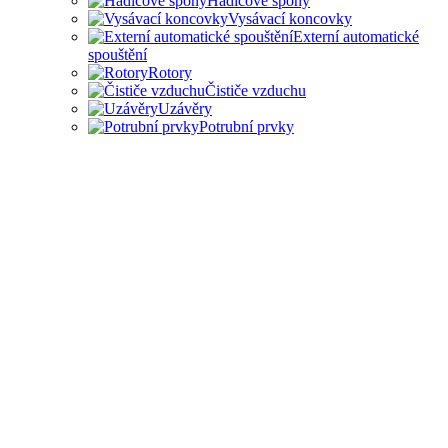
Hadicové spony
Vysávací koncovky
Externí automatické
spouštění
Rotory
Čističe vzduchu
Uzávěry
Potrubní prvky
PŘÍSLUŠENSTVÍ PRO
ODSAVAČE