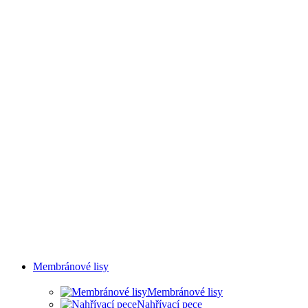
SVAŘOVÁNÍ A OLEJOVÉ
MLHY
Membránové lisy
Membránové lisy
Nahřívací pece