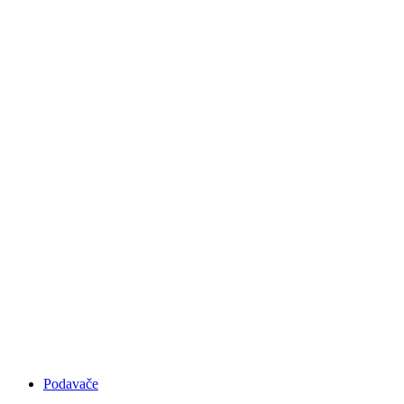
RUČNÍ OLEPOVAČKY
HRAN
Podavače