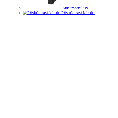
Sublimační lisy
Příslušenství k lisům
LISY PRO ŘADU
PRŮMYSLOVÝCH
ODVĚTVÍ