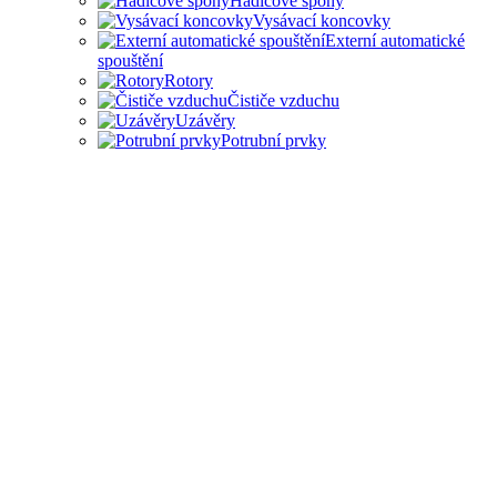
Hadicové spony
Vysávací koncovky
Externí automatické
spouštění
Rotory
Čističe vzduchu
Uzávěry
Potrubní prvky
PŘÍSLUŠENSTVÍ PRO
ODSAVAČE