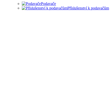
Podavače
Příslušenství k podavačům
PODAVAČE MATERIÁLU