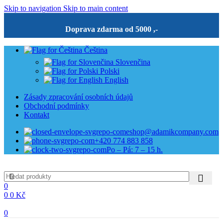
Skip to navigation
Skip to main content
Doprava zdarma od 5000 ,-
Čeština
Slovenčina
Polski
English
Zásady zpracování osobních údajů
Obchodní podmínky
Kontakt
eshop@adamikcompany.com
+420 774 883 858
Po – Pá: 7 – 15 h.
0
0
0
Kč
0