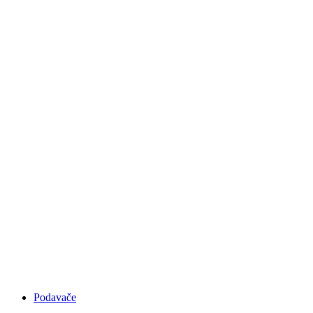
RUČNÍ OLEPOVAČKY
HRAN
Podavače