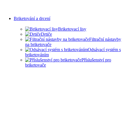
Briketování a drcení
Briketovací lisy
Drtiče
Filtrační nástavby
na briketovače
Odsávací systém s
briketováním
Příslušenství pro
briketovače
SAMOSTATNÉ
BRIKETOVAČE A DRTIČE
I KOMPLEXNÍ ŘEŠENÍ