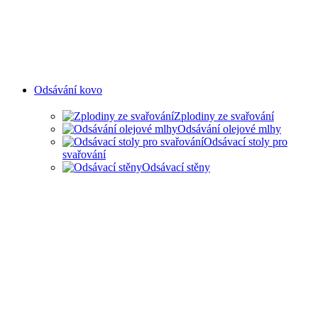
Odsávání kovo
Zplodiny ze svařování
Odsávání olejové mlhy
Odsávací stoly pro
svařování
Odsávací stěny
ODSAVANÍ ZPLODIN ZE
SVAŘOVÁNÍ A OLEJOVÉ
MLHY