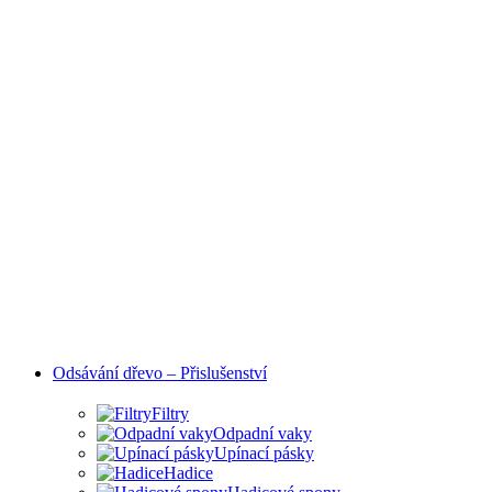
Odsávání dřevo – Přislušenství
Filtry
Odpadní vaky
Upínací pásky
Hadice