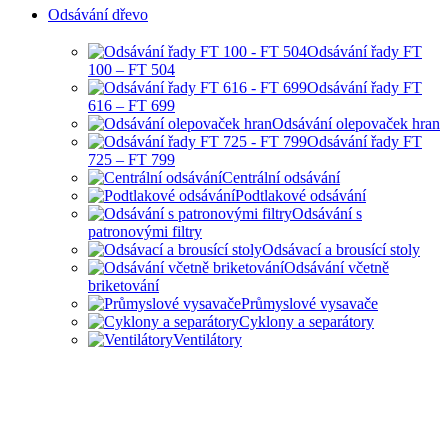
Odsávání dřevo
Odsávání řady FT
100 – FT 504
Odsávání řady FT
616 – FT 699
Odsávání olepovaček hran
Odsávání řady FT
725 – FT 799
Centrální odsávání
Podtlakové odsávání
Odsávání s
patronovými filtry
Odsávací a brousící stoly
Odsávání včetně
briketování
Průmyslové vysavače
Cyklony a separátory
Ventilátory
HOBBY I PRŮMYSLOVÉ
ODSÁVANÍ