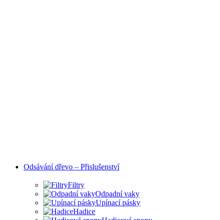
Odsávání dřevo – Přislušenství
Filtry
Odpadní vaky
Upínací pásky
Hadice