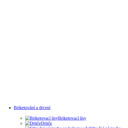
PRŮMYSLOVÝCH
ODVĚTVÍ
Briketování a drcení
Briketovací lisy
Drtiče