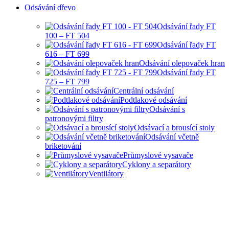
Odsávání dřevo
Odsávání řady FT
100 – FT 504
Odsávání řady FT
616 – FT 699
Odsávání olepovaček hran
Odsávání řady FT
725 – FT 799
Centrální odsávání
Podtlakové odsávání
Odsávání s
patronovými filtry
Odsávací a brousící stoly
Odsávání včetně
briketování
Průmyslové vysavače
Cyklony a separátory
Ventilátory
HOBBY I PRŮMYSLOVÉ
ODSÁVANÍ