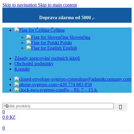
Skip to navigation
Skip to main content
Doprava zdarma od 5000 ,-
Čeština
Slovenčina
Polski
English
Zásady zpracování osobních údajů
Obchodní podmínky
Kontakt
eshop@adamikcompany.com
+420 774 883 858
Po – Pá: 7 – 15 h.
0
0
0
Kč
0