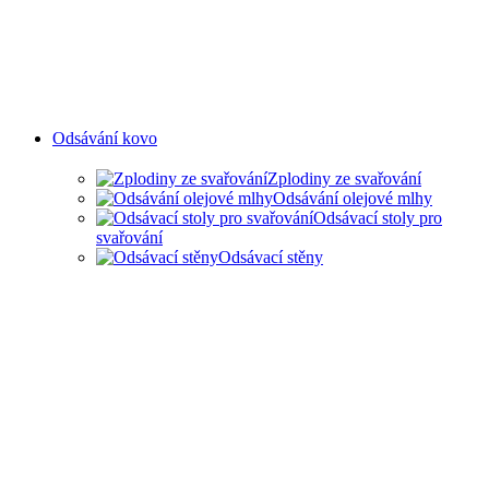
Odsávání kovo
Zplodiny ze svařování
Odsávání olejové mlhy
Odsávací stoly pro
svařování
Odsávací stěny
ODSAVANÍ ZPLODIN ZE
SVAŘOVÁNÍ A OLEJOVÉ
MLHY