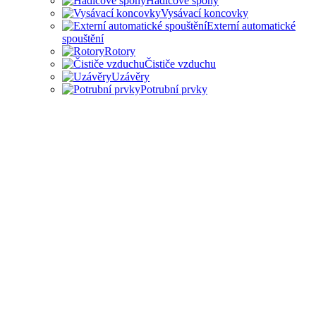
Hadicové spony
Vysávací koncovky
Externí automatické
spouštění
Rotory
Čističe vzduchu
Uzávěry
Potrubní prvky
PŘÍSLUŠENSTVÍ PRO
ODSAVAČE