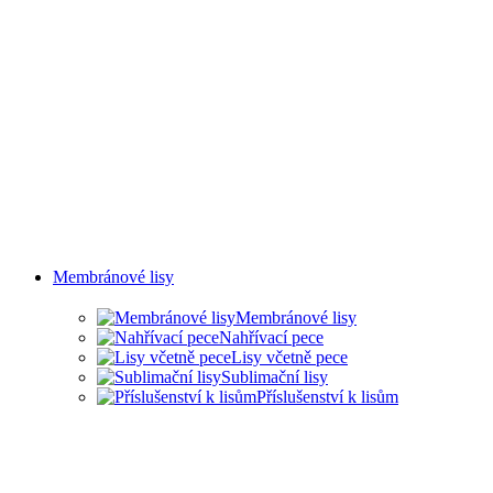
Membránové lisy
Membránové lisy
Nahřívací pece
Lisy včetně pece
Sublimační lisy
Příslušenství k lisům
LISY PRO ŘADU