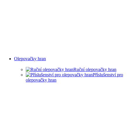
Olepovačky hran
Ruční olepovačky hran
Příslušenství pro
olepovačky hran
RUČNÍ OLEPOVAČKY
HRAN