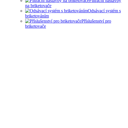
Filtrační nástavby
na briketovače
Odsávací systém s
briketováním
Příslušenství pro
briketovače
SAMOSTATNÉ
BRIKETOVAČE A DRTIČE
I KOMPLEXNÍ ŘEŠENÍ