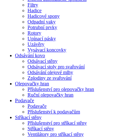
Filtry
Hadice
Hadicové spony
Odpadní vaky
Potrubní prvky
Rotory
Upínací pásky
Uzávěry
Vysávací koncovky
Odsávání kovo
Odsávací stěny
Odsávací stoly pro svařování
Odsávání olejové mlhy
Zplodiny ze svařování
Olepovačky hran
Příslušenství pro olepovačky hran
Ruční olepovačky hran
Podavače
Podavače
Příslušenství k podavačům
Stříkací stěny
Příslušenství pro stříkací stěny
Stříkací stěny
Ventilátory pro stříkací stěny