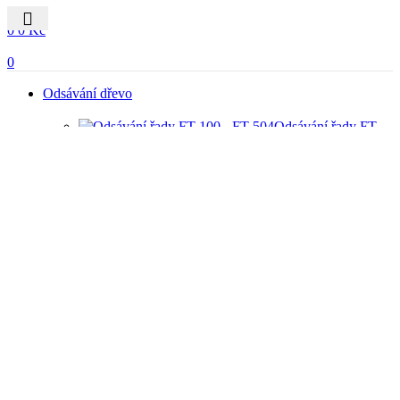
0
0
0
Kč
0
Odsávání dřevo
Odsávání řady FT
100 – FT 504
Odsávání řady FT
616 – FT 699
Odsávání olepovaček hran
Odsávání řady FT
725 – FT 799
Centrální odsávání
Podtlakové odsávání
Odsávání s
patronovými filtry
Odsávací a brousící stoly
Odsávání včetně
briketování
Průmyslové vysavače
Cyklony a separátory
Ventilátory