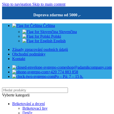
Skip to navigation
Skip to main content
Doprava zdarma od 5000 ,-
Čeština
Slovenčina
Polski
English
Zásady zpracování osobních údajů
Obchodní podmínky
Kontakt
eshop@adamikcompany.com
+420 774 883 858
Po – Pá: 7 – 15 h.
Vyberte kategorii
Briketování a drcení
Briketovací lisy
Drtiče