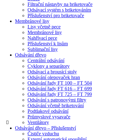
Filtrační nástavby na briketovače
Odsávací systém s briketováním
Příslušenství pro briketovače
Membránové lisy
Lisy včetně pece
Membránové lisy
Nahřívací pece
Příslušenství k lisům
Sublimační lisy
Odsávání dřevo
Centrální odsávání
Cyklony a separátory
Odsávací a brousící stoly
Odsávání olepovaček hran
Odsávání řady FT 100 – FT 504
Odsávání řady FT 616 – FT 699
Odsávání řady FT 725 – FT 799
Odsávání s patronovými filtry
Odsávání včetně briketování
Podtlakové odsávání
Průmyslové vysavače
Ventilátory
Odsávání dřevo – Přislušenství
Čističe vzduchu
Externí automatické spouštění