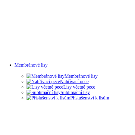
Membránové lisy
Membránové lisy
Nahřívací pece
Lisy včetně pece
Sublimační lisy
Příslušenství k lisům
LISY PRO ŘADU PRŮMYSLO