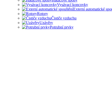
Hadicové spony
Vysávací koncovky
Externí automatické spo
Rotory
Čističe vzduchu
Uzávěry
Potrubní prvky
PŘÍSLUŠENSTVÍ PRO ODSAV