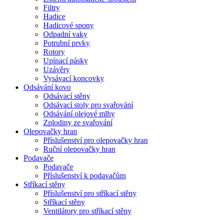
Filtry
Hadice
Hadicové spony
Odpadní vaky
Potrubní prvky
Rotory
Upínací pásky
Uzávěry
Vysávací koncovky
Odsávání kovo
Odsávací stěny
Odsávací stoly pro svařování
Odsávání olejové mlhy
Zplodiny ze svařování
Olepovačky hran
Příslušenství pro olepovačky hran
Ruční olepovačky hran
Podavače
Podavače
Příslušenství k podavačům
Stříkací stěny
Příslušenství pro stříkací stěny
Stříkací stěny
Ventilátory pro stříkací stěny