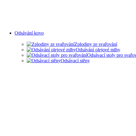
Odsávání kovo
Zplodiny ze svařování
Odsávání olejové mlhy
Odsávací stoly pro svařo
Odsávací stěny
ODSAVANÍ ZPLODIN ZE SVA