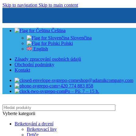
Skip to navigation
Skip to main content
Čeština
Slovenčina
Polski
English
Zásady zpracování osobních údajů
Obchodní podmínky
Kontakt
eshop@adamikcompany.com
+420 774 883 858
Po – Pá: 7 – 15 h.
Vyberte kategorii
Briketování a drcení
Briketovací lisy
Drtiče