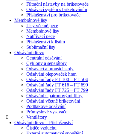
Filtrační nástavby na briketovače
Odsávací systém s briketováním
Příslušenství pro briketovače
Membránové lisy
Lisy včetně pece
Membránové lisy
Nahřívací pece
Příslušenství k lisům
Sublimační lisy
Odsávání dřevo
Centrální odsávání
Cyklony a separátory
Odsávací a brousící stoly
Odsávání olepovaček hran
Odsávání řady FT 100 – FT 504
Odsávání řady FT 616 – FT 699
Odsávání řady FT 725 – FT 799
Odsávání s patronovými filtry
Odsávání včetně briketování
Podtlakové odsávání
Průmyslové vysavače
Ventilátory
Odsávání dřevo – Přislušenství
Čističe vzduchu
Externí automatické spouštění