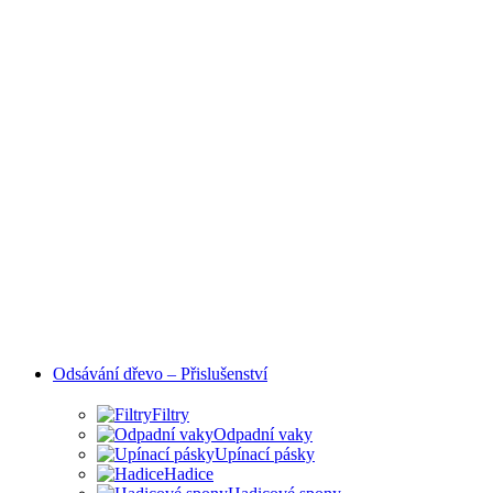
Odsávání dřevo – Přislušenství
Filtry
Odpadní vaky
Upínací pásky
Hadice