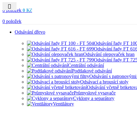
0
0
položek
0
Kč
0
položek
Odsávání dřevo
Odsávání řady FT 10
Odsávání řady FT 61
Odsávání olepovaček hran
Odsávání řady FT 72
Centrální odsávání
Podtlakové odsávání
Odsávání s patronovými f
Odsávací a brousící stoly
Odsávání včetně briketov
Průmyslové vysavače
Cyklony a separátory
Ventilátory
HOBBY I PRŮMYSLOVÉ ODS