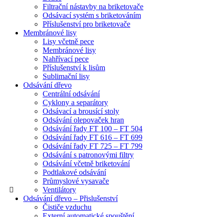
Filtrační nástavby na briketovače
Odsávací systém s briketováním
Příslušenství pro briketovače
Membránové lisy
Lisy včetně pece
Membránové lisy
Nahřívací pece
Příslušenství k lisům
Sublimační lisy
Odsávání dřevo
Centrální odsávání
Cyklony a separátory
Odsávací a brousící stoly
Odsávání olepovaček hran
Odsávání řady FT 100 – FT 504
Odsávání řady FT 616 – FT 699
Odsávání řady FT 725 – FT 799
Odsávání s patronovými filtry
Odsávání včetně briketování
Podtlakové odsávání
Průmyslové vysavače
Ventilátory
Odsávání dřevo – Přislušenství
Čističe vzduchu
Externí automatické spouštění