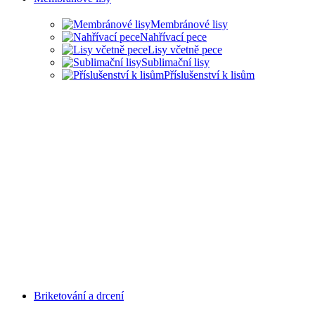
Membránové lisy
Nahřívací pece
Lisy včetně pece
Sublimační lisy
Příslušenství k lisům
Briketování a drcení