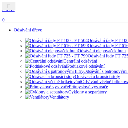
0
0
0
Kč
0
Odsávání dřevo
Odsávání řady FT 10
Odsávání řady FT 61
Odsávání olepovaček hran
Odsávání řady FT 72
Centrální odsávání
Podtlakové odsávání
Odsávání s patronovými f
Odsávací a brousící stoly
Odsávání včetně briketov
Průmyslové vysavače
Cyklony a separátory
Ventilátory