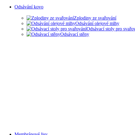
Odsávání kovo
Zplodiny ze svařování
Odsávání olejové mlhy
Odsávací stoly pro svařo
Odsávací stěny
Membránové lisy