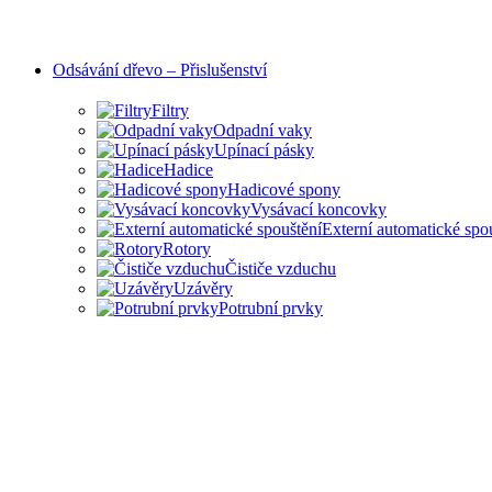
Odsávání dřevo – Přislušenství
Filtry
Odpadní vaky
Upínací pásky
Hadice
Hadicové spony
Vysávací koncovky
Externí automatické spo
Rotory
Čističe vzduchu
Uzávěry
Potrubní prvky