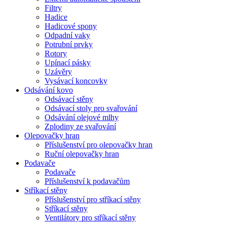
Filtry
Hadice
Hadicové spony
Odpadní vaky
Potrubní prvky
Rotory
Upínací pásky
Uzávěry
Vysávací koncovky
Odsávání kovo
Odsávací stěny
Odsávací stoly pro svařování
Odsávání olejové mlhy
Zplodiny ze svařování
Olepovačky hran
Příslušenství pro olepovačky hran
Ruční olepovačky hran
Podavače
Podavače
Příslušenství k podavačům
Stříkací stěny
Příslušenství pro stříkací stěny
Stříkací stěny
Ventilátory pro stříkací stěny