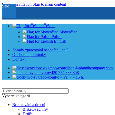
Skip to navigation
Skip to main content
Sale
Čeština
Slovenčina
Polski
English
Zásady zpracování osobních údajů
Obchodní podmínky
Kontakt
eshop@adamikcompany.com
+420 774 883 858
Po – Pá: 7 – 15 h.
Vyberte kategorii
Briketování a drcení
Briketovací lisy
Drtiče