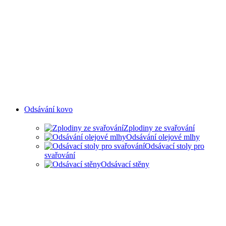
Odsávání kovo
Zplodiny ze svařování
Odsávání olejové mlhy
Odsávací stoly pro
svařování
Odsávací stěny
ODSAVANÍ ZPLODIN ZE
SVAŘOVÁNÍ A OLEJOVÉ