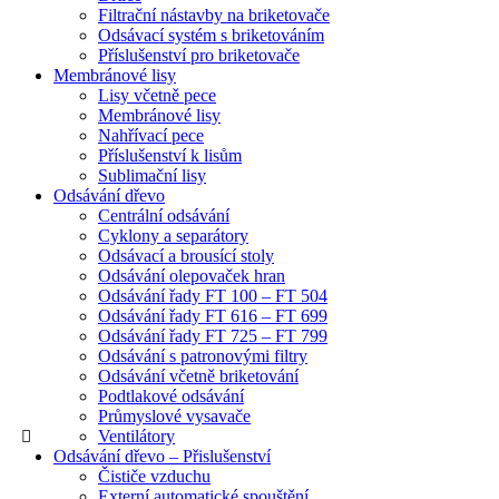
Filtrační nástavby na briketovače
Odsávací systém s briketováním
Příslušenství pro briketovače
Membránové lisy
Lisy včetně pece
Membránové lisy
Nahřívací pece
Příslušenství k lisům
Sublimační lisy
Odsávání dřevo
Centrální odsávání
Cyklony a separátory
Odsávací a brousící stoly
Odsávání olepovaček hran
Odsávání řady FT 100 – FT 504
Odsávání řady FT 616 – FT 699
Odsávání řady FT 725 – FT 799
Odsávání s patronovými filtry
Odsávání včetně briketování
Podtlakové odsávání
Průmyslové vysavače
Ventilátory
Odsávání dřevo – Přislušenství
Čističe vzduchu
Externí automatické spouštění