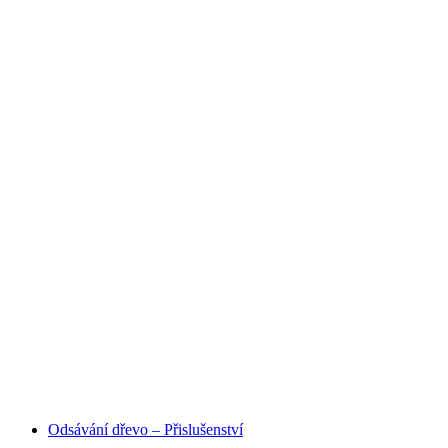
HOBBY I PRŮMYSLOVÉ
ODSÁVANÍ
Odsávání dřevo – Přislušenství