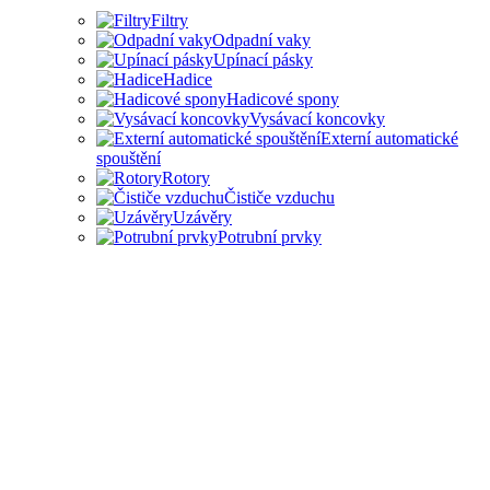
Filtry
Odpadní vaky
Upínací pásky
Hadice
Hadicové spony
Vysávací koncovky
Externí automatické
spouštění
Rotory
Čističe vzduchu
Uzávěry
Potrubní prvky
PŘÍSLUŠENSTVÍ PRO
ODSAVAČE