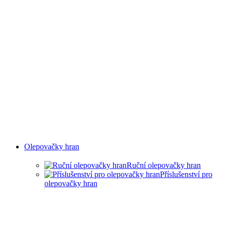
Olepovačky hran
Ruční olepovačky hran
Příslušenství pro
olepovačky hran
RUČNÍ OLEPOVAČKY