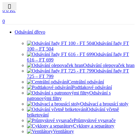
0
0
0
Kč
0
Odsávání dřevo
Odsávání řady FT
100 – FT 504
Odsávání řady FT
616 – FT 699
Odsávání olepovaček hran
Odsávání řady FT
725 – FT 799
Centrální odsávání
Podtlakové odsávání
Odsávání s
patronovými filtry
Odsávací a brousící stoly
Odsávání včetně
briketování
Průmyslové vysavače
Cyklony a separátory
Ventilátory