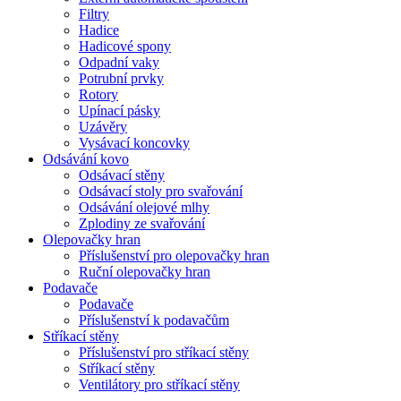
Filtry
Hadice
Hadicové spony
Odpadní vaky
Potrubní prvky
Rotory
Upínací pásky
Uzávěry
Vysávací koncovky
Odsávání kovo
Odsávací stěny
Odsávací stoly pro svařování
Odsávání olejové mlhy
Zplodiny ze svařování
Olepovačky hran
Příslušenství pro olepovačky hran
Ruční olepovačky hran
Podavače
Podavače
Příslušenství k podavačům
Stříkací stěny
Příslušenství pro stříkací stěny
Stříkací stěny
Ventilátory pro stříkací stěny