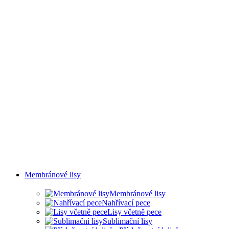
MLHY
Membránové lisy
Membránové lisy
Nahřívací pece
Lisy včetně pece
Sublimační lisy