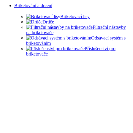
Briketování a drcení
Briketovací lisy
Drtiče
Filtrační nástavby
na briketovače
Odsávací systém s
briketováním
Příslušenství pro
briketovače
SAMOSTATNÉ
BRIKETOVAČE A DRTIČE
I KOMPLEXNÍ ŘEŠENÍ