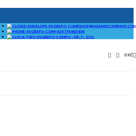
ESHOP@ADAMIKCOMPANY.CO
+420 774 883 858
PO – PÁ: 7 – 15 H.
0
KČ
SAMOSTATNÉ
BRIKETOVAČE A
DRTIČE I