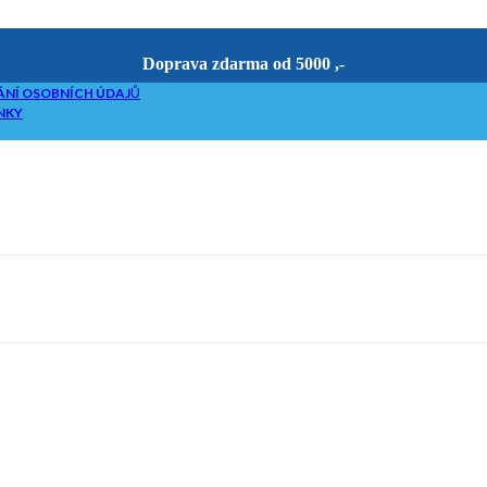
Doprava zdarma od 5000 ,-
NÍ OSOBNÍCH ÚDAJŮ
NKY
riketovače
etováním
če