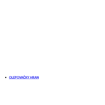
OLEPOVAČKY HRAN
Ruční olepovačky hran
Příslušenství pro ole