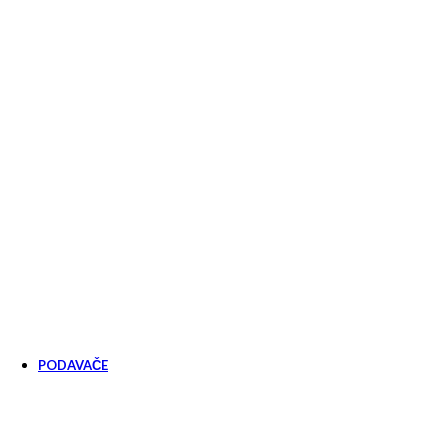
PODAVAČE
Podavače
Příslušenství k podavačům