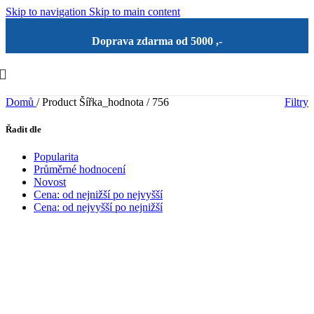
Skip to navigation
Skip to main content
Doprava zdarma od 5000 ,-
Domů
/
Product Šířka_hodnota
/
756
Filtry
Řadit dle
Popularita
Průměrné hodnocení
Novost
Cena: od nejnižší po nejvyšší
Cena: od nejvyšší po nejnižší