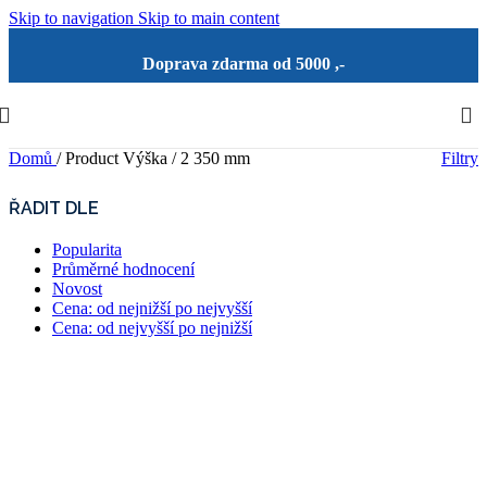
Skip to navigation
Skip to main content
Doprava zdarma od 5000 ,-
Domů
/
Product Výška
/
2 350 mm
Filtry
ŘADIT DLE
Popularita
Průměrné hodnocení
Novost
Cena: od nejnižší po nejvyšší
Cena: od nejvyšší po nejnižší