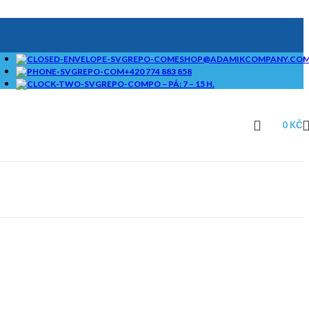
ESHOP@ADAMIKCOMPANY.CO
+420 774 883 858
PO – PÁ: 7 – 15 H.
0
KČ