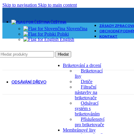
Skip to navigation
Skip to main content
ČEŠTINA
ZÁSADY ZPRACOVÁ
Slovenčina
OBCHODNÍ PODMÍ
Polski
KONTAKT
English
Hledat
Briketování a drcení
Briketovací
lisy
Drtiče
ODSÁVÁNÍ DŘEVO
Filtrační
nástavby na
briketovače
Odsávací
systém s
briketováním
Příslušenství
pro briketovače
Membránové lisy