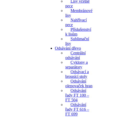
Lisy včetně
pece
Membránové
lisy
Nahřívací
pece
Příslušenství
k lisům
Sublimační
lisy
Odsávání dřevo
Centrální
odsávání
Cyklony a
separátory
Odsávací a
brousící stoly
Odsávání
olepovaček hran
Odsávání
řady FT 100 –
FT 504
Odsávání
řady FT 616 –
FT 699